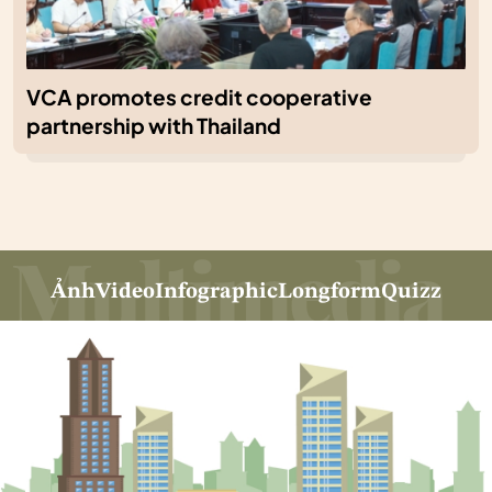
VCA promotes credit cooperative
partnership with Thailand
Ảnh
Video
Infographic
Longform
Quizz