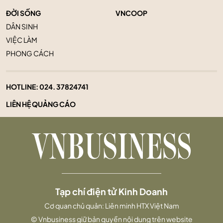
ĐỜI SỐNG
VNCOOP
DÂN SINH
VIỆC LÀM
PHONG CÁCH
HOTLINE:
024. 37824741
LIÊN HỆ QUẢNG CÁO
Tạp chí điện tử Kinh Doanh
Cơ quan chủ quản: Liên minh HTX Việt Nam
© Vnbusiness giữ bản quyền nội dung trên website