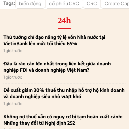
Tags:
biến động
cổ phiếu CRC
CRC
Create Cap
24h
Thủ tướng chỉ đạo nâng tỷ lệ vốn Nhà nước tại
VietinBank lên mức tối thiểu 65%
1 giờ trước
Đâu là rào cản lớn nhất trong liên kết giữa doanh
nghiệp FDI và doanh nghiệp Việt Nam?
1 giờ trước
Đề xuất giảm 30% thuế thu nhập hỗ trợ hộ kinh doanh
và doanh nghiệp siêu nhỏ vượt khó
1 giờ trước
Không nợ thuế vẫn có nguy cơ bị tạm hoãn xuất cảnh:
Những thay đổi từ Nghị định 252