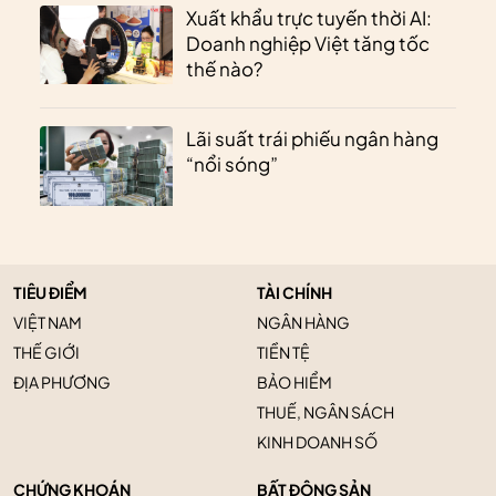
Xuất khẩu trực tuyến thời AI:
Doanh nghiệp Việt tăng tốc
thế nào?
Lãi suất trái phiếu ngân hàng
“nổi sóng”
TIÊU ĐIỂM
TÀI CHÍNH
VIỆT NAM
NGÂN HÀNG
THẾ GIỚI
TIỀN TỆ
ĐỊA PHƯƠNG
BẢO HIỂM
THUẾ, NGÂN SÁCH
KINH DOANH SỐ
CHỨNG KHOÁN
BẤT ĐỘNG SẢN