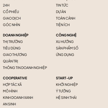
24H
TIN TỨC
CỔ PHIẾU
DỰ ÁN
GIAO DỊCH
TOÀN CẢNH
GÓC NHÌN
TIỆN ÍCH
DOANH NGHIỆP
CÔNG NGHỆ
THỊ TRƯỜNG
XU HƯỚNG
TIÊU DÙNG
SẢN PHẨM SỐ
GIAO THƯƠNG
ỨNG DỤNG
QUẢN TRỊ
THÔNG TIN DOANH NGHIỆP
COOPERATIVE
START-UP
HỢP TÁC XÃ
KHỞI NGHIỆP
MÔ HÌNH
Ý TƯỞNG
KINH DOANH XANH
HỆ SINH THÁI
AN SINH