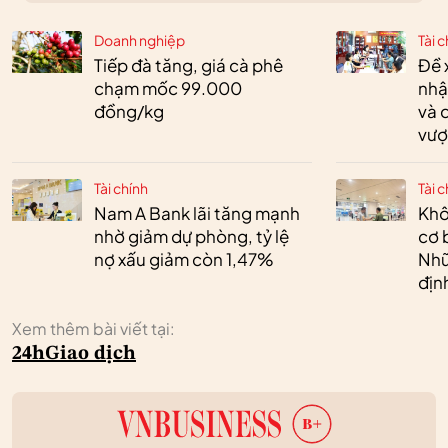
Doanh nghiệp
Tài c
Tiếp đà tăng, giá cà phê
Đề 
chạm mốc 99.000
nhậ
đồng/kg
và 
vượ
Tài chính
Tài c
Nam A Bank lãi tăng mạnh
Khô
nhờ giảm dự phòng, tỷ lệ
cơ 
nợ xấu giảm còn 1,47%
Nhữ
địn
Xem thêm bài viết tại:
24h
Giao dịch