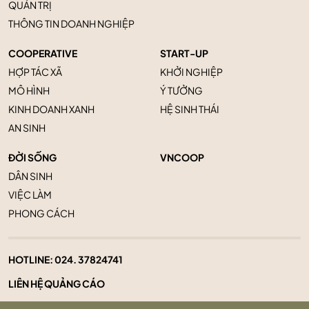
QUẢN TRỊ
THÔNG TIN DOANH NGHIỆP
COOPERATIVE
START-UP
HỢP TÁC XÃ
KHỞI NGHIỆP
MÔ HÌNH
Ý TƯỞNG
KINH DOANH XANH
HỆ SINH THÁI
AN SINH
ĐỜI SỐNG
VNCOOP
DÂN SINH
VIỆC LÀM
PHONG CÁCH
HOTLINE:
024. 37824741
LIÊN HỆ QUẢNG CÁO