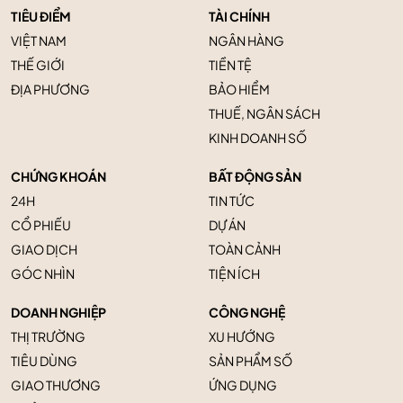
TIÊU ĐIỂM
TÀI CHÍNH
VIỆT NAM
NGÂN HÀNG
THẾ GIỚI
TIỀN TỆ
ĐỊA PHƯƠNG
BẢO HIỂM
THUẾ, NGÂN SÁCH
KINH DOANH SỐ
CHỨNG KHOÁN
BẤT ĐỘNG SẢN
24H
TIN TỨC
CỔ PHIẾU
DỰ ÁN
GIAO DỊCH
TOÀN CẢNH
GÓC NHÌN
TIỆN ÍCH
DOANH NGHIỆP
CÔNG NGHỆ
THỊ TRƯỜNG
XU HƯỚNG
TIÊU DÙNG
SẢN PHẨM SỐ
GIAO THƯƠNG
ỨNG DỤNG