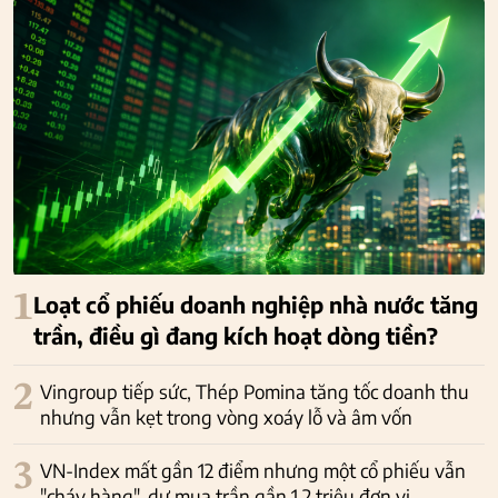
1
Loạt cổ phiếu doanh nghiệp nhà nước tăng
trần, điều gì đang kích hoạt dòng tiền?
2
Vingroup tiếp sức, Thép Pomina tăng tốc doanh thu
nhưng vẫn kẹt trong vòng xoáy lỗ và âm vốn
3
VN-Index mất gần 12 điểm nhưng một cổ phiếu vẫn
"cháy hàng", dư mua trần gần 1,2 triệu đơn vị