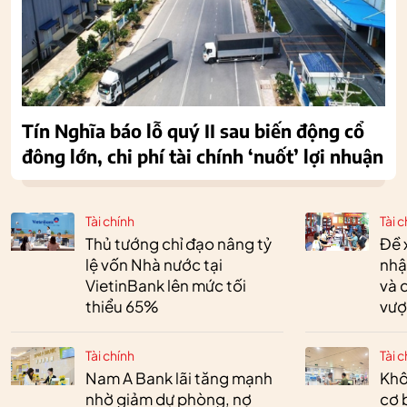
Tín Nghĩa báo lỗ quý II sau biến động cổ
đông lớn, chi phí tài chính ‘nuốt’ lợi nhuận
Tài chính
Tài c
Thủ tướng chỉ đạo nâng tỷ
Đề 
lệ vốn Nhà nước tại
nhậ
VietinBank lên mức tối
và 
thiểu 65%
vượ
Tài chính
Tài c
Nam A Bank lãi tăng mạnh
Khô
nhờ giảm dự phòng, nợ
cơ 