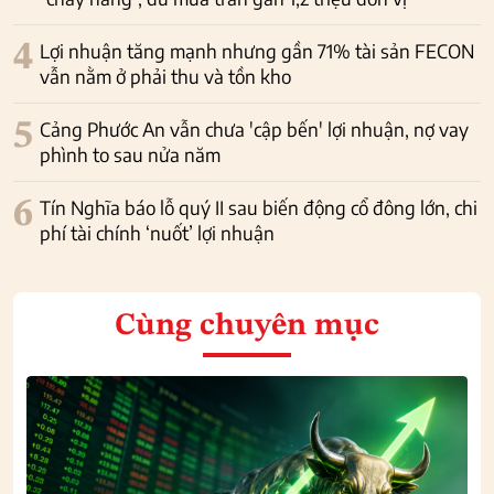
4
Lợi nhuận tăng mạnh nhưng gần 71% tài sản FECON
vẫn nằm ở phải thu và tồn kho
5
Cảng Phước An vẫn chưa 'cập bến' lợi nhuận, nợ vay
phình to sau nửa năm
6
Tín Nghĩa báo lỗ quý II sau biến động cổ đông lớn, chi
phí tài chính ‘nuốt’ lợi nhuận
Cùng chuyên mục