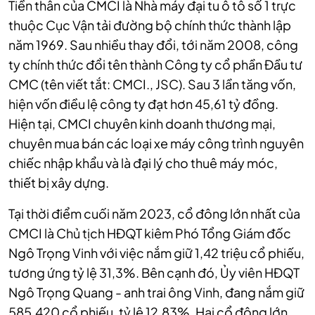
Tiền thân của CMCI là Nhà máy đại tu ô tô số 1 trực
thuộc Cục Vận tải đường bộ chính thức thành lập
năm 1969. Sau nhiều thay đổi, tới năm 2008, công
ty chính thức đổi tên thành Công ty cổ phần Đầu tư
CMC (tên viết tắt: CMCI., JSC). Sau 3 lần tăng vốn,
hiện vốn điều lệ công ty đạt hơn 45,61 tỷ đồng.
Hiện tại, CMCI chuyên kinh doanh thương mại,
chuyên mua bán các loại xe máy công trình nguyên
chiếc nhập khẩu và là đại lý cho thuê máy móc,
thiết bị xây dựng.
Tại thời điểm cuối năm 2023, cổ đông lớn nhất của
CMCI là Chủ tịch HĐQT kiêm Phó Tổng Giám đốc
Ngô Trọng Vinh với việc nắm giữ 1,42 triệu cổ phiếu,
tương ứng tỷ lệ 31,3%. Bên cạnh đó, Ủy viên HĐQT
Ngô Trọng Quang - anh trai ông Vinh, đang nắm giữ
585.420 cổ phiếu, tỷ lệ 12,83%. Hai cổ đông lớn