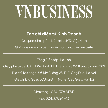
Tạp chí điện tử Kinh Doanh
Cơ quan chủ quản: Liên minh HTX Việt Nam
© Vnbusiness giữ bản quyền nội dung trên website
Tổng Biên tập: Hà Linh
Giấy phép xuất bản: 139/GP-BTTTT cấp ngày 04 tháng 3 năm 2021
Địa chỉ Tòa soạn: Số 149 Giảng Võ, P. Ô Chợ Dừa, Hà Nội
Địa chỉ ĐK: Số 6, Dương Đình Nghệ, Cầu Giấy, Hà Nội
Điện thoại:
024. 37824741
Fax:
024.37824743