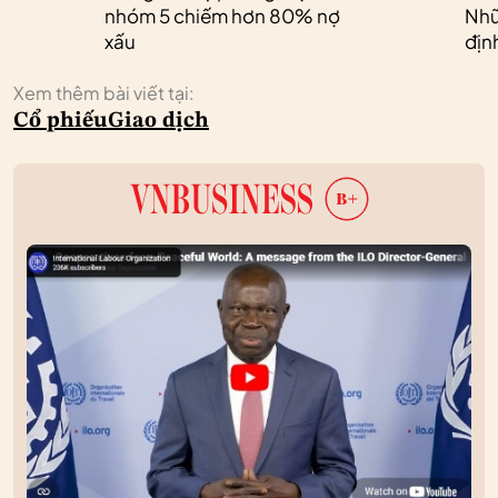
nhóm 5 chiếm hơn 80% nợ
Nhữ
xấu
địn
Xem thêm bài viết tại:
Cổ phiếu
Giao dịch