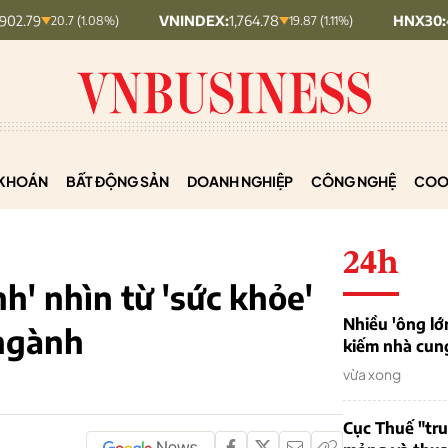
VNINDEX:
1,764.78
HNX30:
453.19
20.7 (1.08%)
19.87 (1.11%)
KHOÁN
BẤT ĐỘNG SẢN
DOANH NGHIỆP
CÔNG NGHỆ
COO
24h
nh' nhìn từ 'sức khỏe'
Nhiều 'ông lớ
 ngành
kiếm nhà cung
vừa xong
Cục Thuế "tr