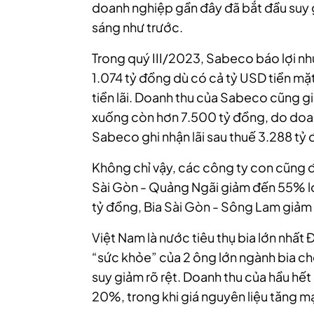
doanh nghiệp gần đây đã bắt đầu suy 
sáng như trước.
Trong quý III/2023, Sabeco báo lợi n
1.074 tỷ đồng dù có cả tỷ USD tiền m
tiền lãi. Doanh thu của Sabeco cũng g
xuống còn hơn 7.500 tỷ đồng, do doan
Sabeco ghi nhận lãi sau thuế 3.288 tỷ
Không chỉ vậy, các công ty con cũng đ
Sài Gòn - Quảng Ngãi giảm đến 55% lợi
tỷ đồng, Bia Sài Gòn - Sông Lam giảm 
Việt Nam là nước tiêu thụ bia lớn nhất
“sức khỏe” của 2 ông lớn ngành bia ch
suy giảm rõ rệt. Doanh thu của hầu hế
20%, trong khi giá nguyên liệu tăng mạ