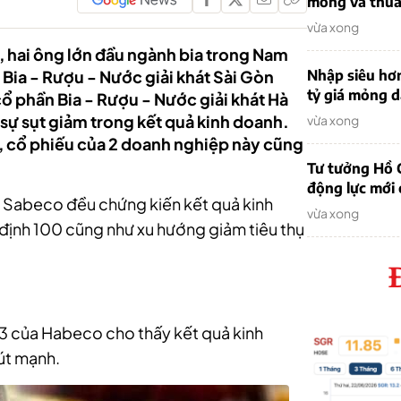
mỏng và thua 
vừa xong
ế, hai ông lớn đầu ngành bia trong Nam
 Bia - Rượu - Nước giải khát Sài Gòn
Nhập siêu hơ
tỷ giá mỏng 
ổ phần Bia - Rượu - Nước giải khát Hà
sự sụt giảm trong kết quả kinh doanh.
vừa xong
, cổ phiếu của 2 doanh nghiệp này cũng
Tư tưởng Hồ C
động lực mới
 Sabeco đều chứng kiến kết quả kinh
vừa xong
định 100 cũng như xu hướng giảm tiêu thụ
23 của Habeco cho thấy kết quả kinh
út mạnh.