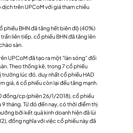
o dịch trên UPCoM với giá tham chiếu
cổ phiếu BHN đã tăng hết biên độ (40%)
rần liên tiếp, cổ phiếu BHN đã tăng lên
chào sàn.
rên UPCoM đã tạo ra một "làn sóng" đối
sàn. Theo thống kê, trong 7 cổ phiếu
ị trường lúc đó, duy nhất cổ phiếu HAD
m giá, 6 cổ phiếu còn lại đều tăng mạnh.
00 đồng/cp (phiên 26/1/2018), cổ phiếu
 9 tháng. Từ đó đến nay, có thời điểm thị
ởng bởi kết quả kinh doanh hiện đã lùi
), đồng nghĩa với việc cổ phiếu này đã