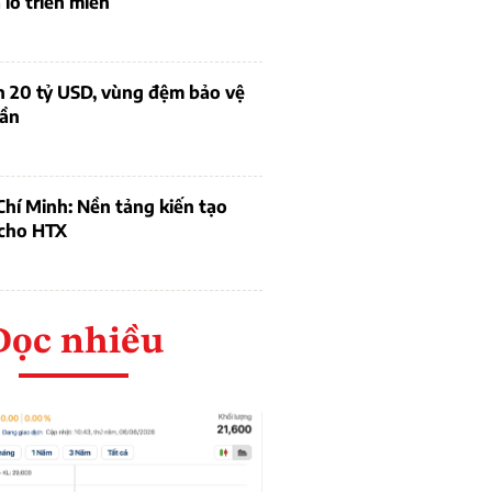
lỗ triền miên
n 20 tỷ USD, vùng đệm bảo vệ
dần
hí Minh: Nền tảng kiến tạo
 cho HTX
Đọc nhiều