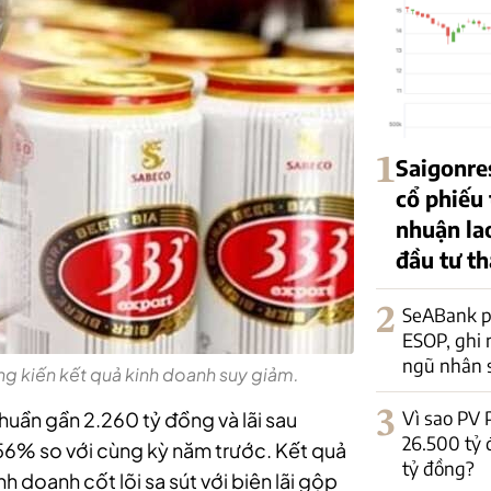
1
Saigonre
cổ phiếu 
nhuận lao
đầu tư t
2
SeABank ph
ESOP, ghi
ngũ nhân 
 kiến kết quả kinh doanh suy giảm.
3
Vì sao PV
thuần gần 2.260 tỷ đồng và
lãi sau
26.500 tỷ
 56% so với cùng kỳ năm trước. Kết quả
tỷ đồng?
 doanh cốt lõi sa sút với biên lãi gộp