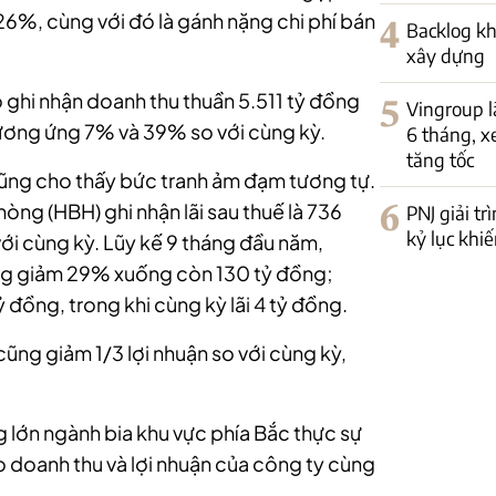
%, cùng với đó là gánh nặng chi phí bán
4
Backlog kh
xây dựng
ghi nhận doanh thu thuần 5.511 tỷ đồng
5
Vingroup l
 tương ứng 7% và 39% so với cùng kỳ.
6 tháng, x
tăng tốc
ũng cho thấy bức tranh ảm đạm tương tự.
òng (HBH) ghi nhận lãi sau thuế là 736
6
PNJ giải t
kỷ lục khi
với cùng kỳ. Lũy kế 9 tháng đầu năm,
ng giảm 29% xuống còn 130 tỷ đồng;
ỷ đồng, trong khi cùng kỳ lãi 4 tỷ đồng.
cũng giảm 1/3 lợi nhuận so với cùng kỳ,
g lớn ngành bia khu vực phía Bắc thực sự
do doanh thu và lợi nhuận của công ty cùng