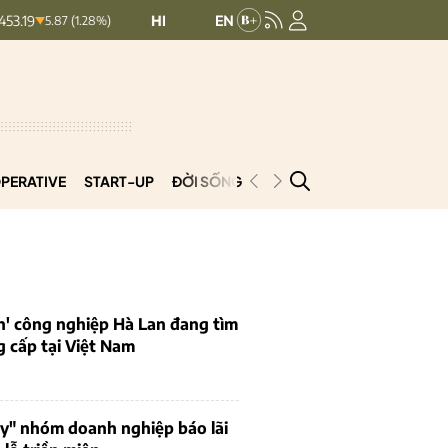
HNXINDEX:
292.64
UPCOMINDEX:
127
5.87 (1.28%)
8.56 (2.84%)
PERATIVE
START-UP
ĐỜI SỐNG
PODCAST
VNCOOP
n' công nghiệp Hà Lan đang tìm
 cấp tại Việt Nam
uy" nhóm doanh nghiệp báo lãi