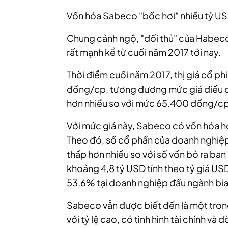
Vốn hóa Sabeco "bốc hơi" nhiều tỷ U
Chung cảnh ngộ, "đối thủ" của Habec
rất mạnh kể từ cuối năm 2017 tới nay.
Thời điểm cuối năm 2017, thị giá cổ p
đồng/cp, tương đương mức giá điều 
hơn nhiều so với mức 65.400 đồng/cp n
Với mức giá này, Sabeco có vốn hóa h
Theo đó, số cổ phần của doanh nghiệp 
thấp hơn nhiều so với số vốn bỏ ra b
khoảng 4,8 tỷ USD tính theo tỷ giá U
53,6% tại doanh nghiệp đầu ngành bia
Sabeco vẫn được biết đến là một tron
với tỷ lệ cao, có tình hình tài chính và 