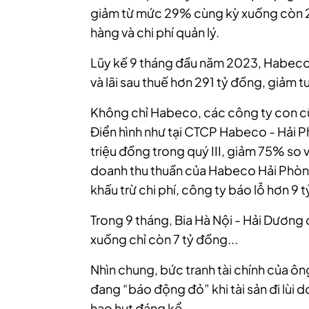
giảm từ mức 29% cùng kỳ xuống còn 26
hàng và chi phí quản lý.
Lũy kế 9 tháng đầu năm 2023, Habeco 
và lãi sau thuế hơn 291 tỷ đồng, giảm
Không chỉ Habeco, các công ty con c
Điển hình như tại CTCP Habeco - Hải Ph
triệu đồng trong quý III, giảm 75% so 
doanh thu thuần của Habeco Hải Phò
khấu trừ chi phí, công ty báo lỗ hơn 9 t
Trong 9 tháng,
Bia Hà Nội - Hải Dương 
xuống chỉ còn 7 tỷ đồng...
Nhìn chung, bức tranh tài chính của ôn
đang “báo động đỏ” khi tài sản đi lùi 
hao hụt đáng kể.