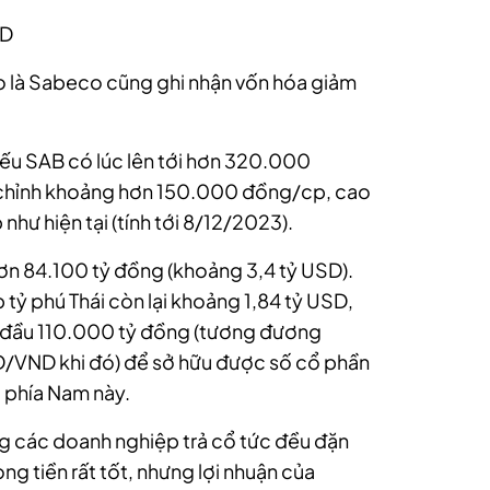
SD
o là Sabeco cũng ghi nhận vốn hóa giảm
hiếu SAB có lúc lên tới hơn 320.000
chỉnh khoảng hơn 150.000 đồng/cp, cao
hư hiện tại (tính tới 8/12/2023).
ơn 84.100 tỷ đồng (khoảng 3,4 tỷ USD).
tỷ phú Thái còn lại khoảng 1,84 tỷ USD,
an đầu 110.000 tỷ đồng (tương đương
SD/VND khi đó) để sở hữu được số cổ phần
 phía Nam này.
g các doanh nghiệp trả cổ tức đều đặn
dòng tiền rất tốt, nhưng lợi nhuận của