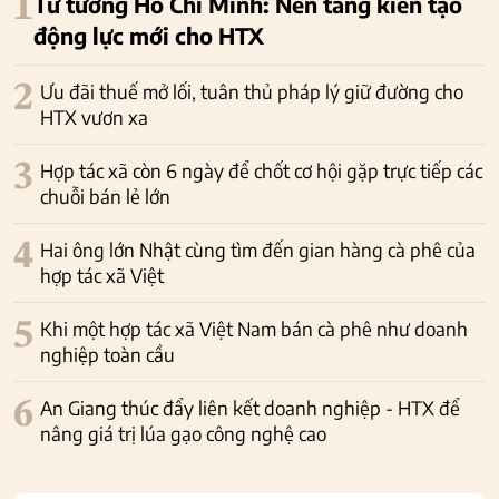
1
Tư tưởng Hồ Chí Minh: Nền tảng kiến tạo
động lực mới cho HTX
2
Ưu đãi thuế mở lối, tuân thủ pháp lý giữ đường cho
HTX vươn xa
3
Hợp tác xã còn 6 ngày để chốt cơ hội gặp trực tiếp các
chuỗi bán lẻ lớn
4
Hai ông lớn Nhật cùng tìm đến gian hàng cà phê của
hợp tác xã Việt
5
Khi một hợp tác xã Việt Nam bán cà phê như doanh
nghiệp toàn cầu
6
An Giang thúc đẩy liên kết doanh nghiệp - HTX để
nâng giá trị lúa gạo công nghệ cao