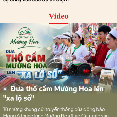
Video
Đưa thổ cẩm Mường Hoa lên
"xa lộ số"
Từ những khung cửi truyền thống của đồng bào
Mông ở thung lũng Mường Hoa (Lào Cai), các sản