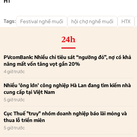
HT
Tags:
Festival nghề muối
hội chợ nghề muối
HTX
24h
PVcomBank: Nhiều chỉ tiêu sát “ngưỡng đỏ”, nợ có khả
năng mất vốn tăng vọt gần 20%
4 giờ trước
Nhiều 'ông lớn' công nghiệp Hà Lan đang tìm kiếm nhà
cung cấp tại Việt Nam
5 giờ trước
Cục Thuế "truy" nhóm doanh nghiệp báo lãi mỏng và
thua lỗ triền miên
5 giờ trước