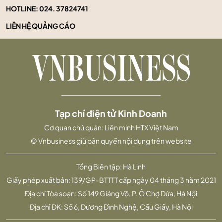
HOTLINE:
024. 37824741
LIÊN HỆ QUẢNG CÁO
Tạp chí điện tử Kinh Doanh
Cơ quan chủ quản: Liên minh HTX Việt Nam
© Vnbusiness giữ bản quyền nội dung trên website
Tổng Biên tập: Hà Linh
Giấy phép xuất bản: 139/GP-BTTTT cấp ngày 04 tháng 3 năm 2021
Địa chỉ Tòa soạn: Số 149 Giảng Võ, P. Ô Chợ Dừa, Hà Nội
Địa chỉ ĐK: Số 6, Dương Đình Nghệ, Cầu Giấy, Hà Nội