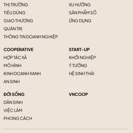
THỊ TRƯỜNG
XU HƯỚNG
TIÊU DÙNG
SẢN PHẨM SỐ
GIAO THƯƠNG
ỨNG DỤNG
QUẢN TRỊ
THÔNG TIN DOANH NGHIỆP
COOPERATIVE
START-UP
HỢP TÁC XÃ
KHỞI NGHIỆP
MÔ HÌNH
Ý TƯỞNG
KINH DOANH XANH
HỆ SINH THÁI
AN SINH
ĐỜI SỐNG
VNCOOP
DÂN SINH
VIỆC LÀM
PHONG CÁCH