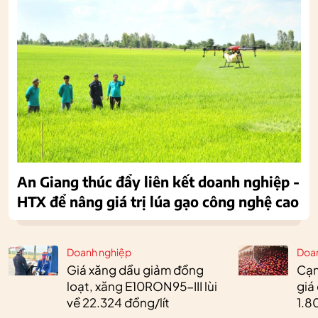
An Giang thúc đẩy liên kết doanh nghiệp -
HTX để nâng giá trị lúa gạo công nghệ cao
Doanh nghiệp
Doa
Giá xăng dầu giảm đồng
Cạn
loạt, xăng E10RON95-III lùi
giá
về 22.324 đồng/lít
1.8