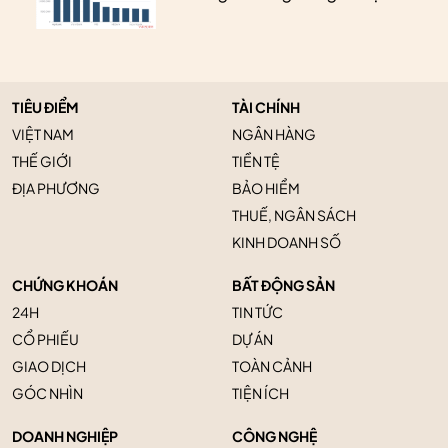
TIÊU ĐIỂM
TÀI CHÍNH
VIỆT NAM
NGÂN HÀNG
THẾ GIỚI
TIỀN TỆ
ĐỊA PHƯƠNG
BẢO HIỂM
THUẾ, NGÂN SÁCH
KINH DOANH SỐ
CHỨNG KHOÁN
BẤT ĐỘNG SẢN
24H
TIN TỨC
CỔ PHIẾU
DỰ ÁN
GIAO DỊCH
TOÀN CẢNH
GÓC NHÌN
TIỆN ÍCH
DOANH NGHIỆP
CÔNG NGHỆ