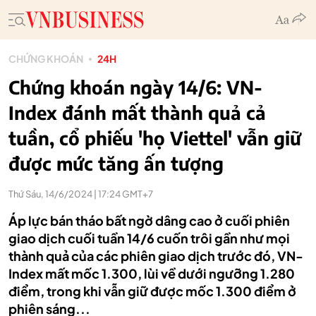
CHỨNG KHOÁN
24H
Chứng khoán ngày 14/6: VN-
Index đánh mất thành quả cả
tuần, cổ phiếu 'họ Viettel' vẫn giữ
được mức tăng ấn tượng
Thứ Sáu, 14/6/2024 | 17:24 GMT+7
Áp lực bán tháo bất ngờ dâng cao ở cuối phiên
giao dịch cuối tuần 14/6 cuốn trôi gần như mọi
thành quả của các phiên giao dịch trước đó, VN-
Index mất mốc 1.300, lùi về dưới ngưỡng 1.280
điểm, trong khi vẫn giữ được mốc 1.300 điểm ở
phiên sáng...