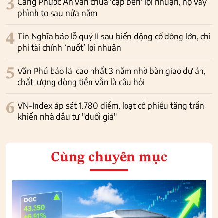
3
Cảng Phước An vẫn chưa 'cập bến' lợi nhuận, nợ vay
phình to sau nửa năm
4
Tín Nghĩa báo lỗ quý II sau biến động cổ đông lớn, chi
phí tài chính ‘nuốt’ lợi nhuận
5
Văn Phú báo lãi cao nhất 3 năm nhờ bàn giao dự án,
chất lượng dòng tiền vẫn là câu hỏi
6
VN-Index áp sát 1.780 điểm, loạt cổ phiếu tăng trần
khiến nhà đầu tư "đuổi giá"
Cùng chuyên mục