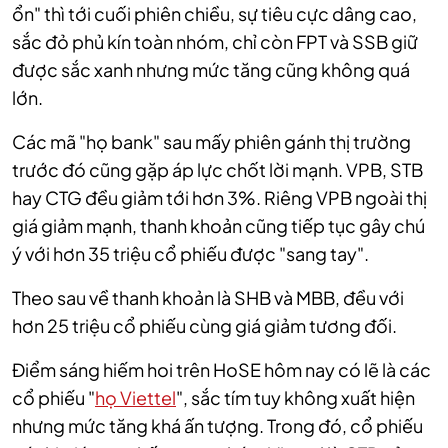
ổn" thì tới cuối phiên chiều, sự tiêu cực dâng cao,
sắc đỏ phủ kín toàn nhóm, chỉ còn FPT và SSB giữ
được sắc xanh nhưng mức tăng cũng không quá
lớn.
Các mã "họ bank" sau mấy phiên gánh thị trường
trước đó cũng gặp áp lực chốt lời mạnh. VPB, STB
hay CTG đều giảm tới hơn 3%. Riêng VPB ngoài thị
giá giảm mạnh, thanh khoản cũng tiếp tục gây chú
ý với hơn 35 triệu cổ phiếu được "sang tay".
Theo sau về thanh khoản là SHB và MBB, đều với
hơn 25 triệu cổ phiếu cùng giá giảm tương đối.
Điểm sáng hiếm hoi trên HoSE hôm nay có lẽ là các
cổ phiếu "
họ Viettel
", sắc tím tuy không xuất hiện
nhưng mức tăng khá ấn tượng. Trong đó, cổ phiếu