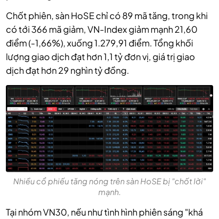
Chốt phiên, sàn HoSE chỉ có 89 mã tăng, trong khi
có tới 366 mã giảm, VN-Index giảm mạnh 21,60
điểm (-1,66%), xuống 1.279,91 điểm. Tổng khối
lượng giao dịch đạt hơn 1,1 tỷ đơn vị, giá trị giao
dịch đạt hơn 29 nghìn tỷ đồng.
Nhiều cổ phiếu tăng nóng trên sàn HoSE bị "chốt lời"
mạnh.
Tại nhóm VN30, nếu như tình hình phiên sáng "khá