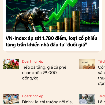
VN-Index áp sát 1.780 điểm, loạt cổ phiếu
tăng trần khiến nhà đầu tư "đuổi giá"
Doanh nghiệp
Tài c
Tiếp đà tăng, giá cà phê
Côn
chạm mốc 99.000
sản
đồng/kg
thu
độn
Doanh nghiệp
Tài c
Định vị lại thị trường nội địa,
Lãi