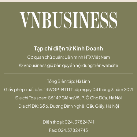
Tạp chí điện tử Kinh Doanh
Cơ quan chủ quản: Liên minh HTX Việt Nam
© Vnbusiness giữ bản quyền nội dung trên website
Tổng Biên tập: Hà Linh
Giấy phép xuất bản: 139/GP-BTTTT cấp ngày 04 tháng 3 năm 2021
Địa chỉ Tòa soạn: Số 149 Giảng Võ, P. Ô Chợ Dừa, Hà Nội
Địa chỉ ĐK: Số 6, Dương Đình Nghệ, Cầu Giấy, Hà Nội
Điện thoại:
024. 37824741
Fax:
024.37824743