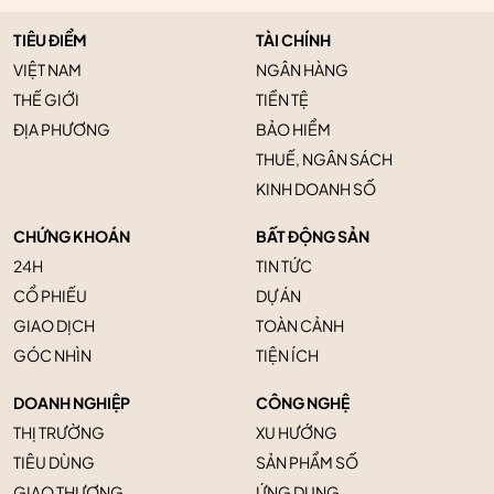
TIÊU ĐIỂM
TÀI CHÍNH
VIỆT NAM
NGÂN HÀNG
THẾ GIỚI
TIỀN TỆ
ĐỊA PHƯƠNG
BẢO HIỂM
THUẾ, NGÂN SÁCH
KINH DOANH SỐ
CHỨNG KHOÁN
BẤT ĐỘNG SẢN
24H
TIN TỨC
CỔ PHIẾU
DỰ ÁN
GIAO DỊCH
TOÀN CẢNH
GÓC NHÌN
TIỆN ÍCH
DOANH NGHIỆP
CÔNG NGHỆ
THỊ TRƯỜNG
XU HƯỚNG
TIÊU DÙNG
SẢN PHẨM SỐ
GIAO THƯƠNG
ỨNG DỤNG