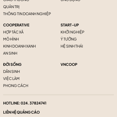
QUẢN TRỊ
THÔNG TIN DOANH NGHIỆP
COOPERATIVE
START-UP
HỢP TÁC XÃ
KHỞI NGHIỆP
MÔ HÌNH
Ý TƯỞNG
KINH DOANH XANH
HỆ SINH THÁI
AN SINH
ĐỜI SỐNG
VNCOOP
DÂN SINH
VIỆC LÀM
PHONG CÁCH
HOTLINE:
024. 37824741
LIÊN HỆ QUẢNG CÁO