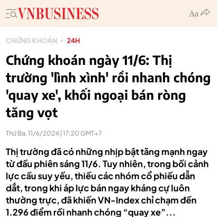
CHỨNG KHOÁN
24H
Chứng khoán ngày 11/6: Thị
trường 'lình xình' rồi nhanh chóng
'quay xe', khối ngoại bán ròng
tăng vọt
Thứ Ba, 11/6/2024 | 17:20 GMT+7
Thị trường đã có những nhịp bật tăng mạnh ngay
từ đầu phiên sáng 11/6. Tuy nhiên, trong bối cảnh
lực cầu suy yếu, thiếu các nhóm cổ phiếu dẫn
dắt, trong khi áp lực bán ngay kháng cự luôn
thường trực, đã khiến VN-Index chỉ chạm đến
1.296 điểm rồi nhanh chóng “quay xe”...