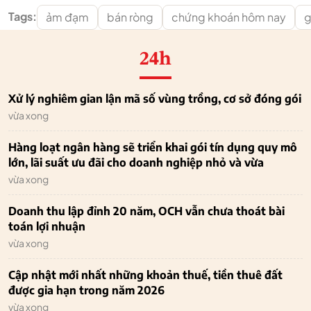
Tags:
ảm đạm
bán ròng
chứng khoán hôm nay
g
24h
Xử lý nghiêm gian lận mã số vùng trồng, cơ sở đóng gói
vừa xong
Hàng loạt ngân hàng sẽ triển khai gói tín dụng quy mô
lớn, lãi suất ưu đãi cho doanh nghiệp nhỏ và vừa
vừa xong
Doanh thu lập đỉnh 20 năm, OCH vẫn chưa thoát bài
toán lợi nhuận
vừa xong
Cập nhật mới nhất những khoản thuế, tiền thuê đất
được gia hạn trong năm 2026
vừa xong