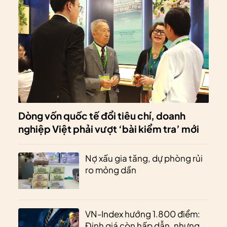
Dòng vốn quốc tế đổi tiêu chí, doanh
nghiệp Việt phải vượt ‘bài kiểm tra’ mới
Nợ xấu gia tăng, dự phòng rủi
ro mỏng dần
VN-Index hướng 1.800 điểm:
Định giá còn hấp dẫn, nhưng