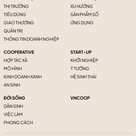
THỊ TRƯỜNG
XU HƯỚNG
TIÊU DÙNG
SẢN PHẨM SỐ
GIAO THƯƠNG
ỨNG DỤNG
QUẢN TRỊ
THÔNG TIN DOANH NGHIỆP
COOPERATIVE
START-UP
HỢP TÁC XÃ
KHỞI NGHIỆP
MÔ HÌNH
Ý TƯỞNG
KINH DOANH XANH
HỆ SINH THÁI
AN SINH
ĐỜI SỐNG
VNCOOP
DÂN SINH
VIỆC LÀM
PHONG CÁCH