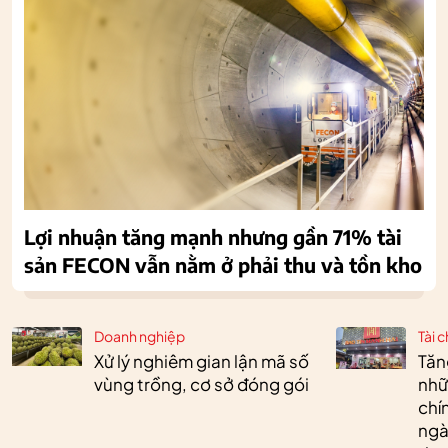
Lợi nhuận tăng mạnh nhưng gần 71% tài
sản FECON vẫn nằm ở phải thu và tồn kho
Doanh nghiệp
Tài c
Xử lý nghiêm gian lận mã số
Tăn
vùng trồng, cơ sở đóng gói
nhữ
chí
ngà