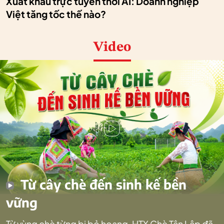
Xuất khẩu trực tuyến thời AI: Doanh nghiệp
Việt tăng tốc thế nào?
Video
Từ cây chè đến sinh kế bền
vững
Từ vùng chè từng bị bỏ hoang, HTX Chè Tân Lập đã