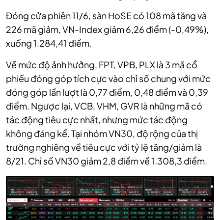
Đóng cửa phiên 11/6, sàn HoSE có 108 mã tăng và
226 mã giảm, VN-Index giảm 6,26 điểm (-0,49%),
xuống 1.284,41 điểm.
Về mức độ ảnh hưởng, FPT, VPB, PLX là 3 mã cổ
phiếu đóng góp tích cực vào chỉ số chung với mức
đóng góp lần lượt là 0,77 điểm, 0,48 điểm và 0,39
điểm. Ngược lại, VCB, VHM, GVR là những mã có
tác động tiêu cực nhất, nhưng mức tác động
không đáng kể. Tại nhóm VN30, độ rộng của thị
trường nghiêng về tiêu cực với tỷ lệ tăng/giảm là
8/21. Chỉ số VN30 giảm 2,8 điểm về 1.308,3 điểm.