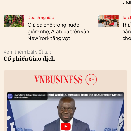
tha
Doanh nghiệp
Tài c
Giá cà phê trong nước
Thấ
giảm nhẹ, Arabica trên sàn
nân
New York tăng vọt
cho
Xem thêm bài viết tại:
Cổ phiếu
Giao dịch