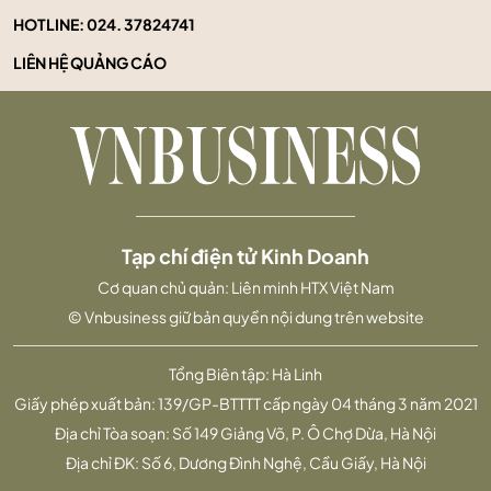
HOTLINE:
024. 37824741
LIÊN HỆ QUẢNG CÁO
Tạp chí điện tử Kinh Doanh
Cơ quan chủ quản: Liên minh HTX Việt Nam
© Vnbusiness giữ bản quyền nội dung trên website
Tổng Biên tập: Hà Linh
Giấy phép xuất bản: 139/GP-BTTTT cấp ngày 04 tháng 3 năm 2021
Địa chỉ Tòa soạn: Số 149 Giảng Võ, P. Ô Chợ Dừa, Hà Nội
Địa chỉ ĐK: Số 6, Dương Đình Nghệ, Cầu Giấy, Hà Nội