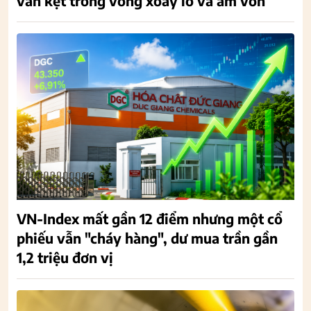
vẫn kẹt trong vòng xoáy lỗ và âm vốn
VN-Index mất gần 12 điểm nhưng một cổ
phiếu vẫn "cháy hàng", dư mua trần gần
1,2 triệu đơn vị