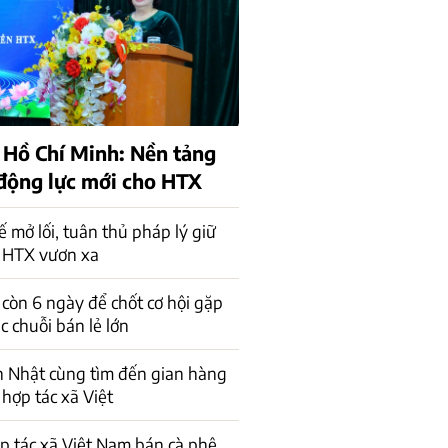
 Hồ Chí Minh: Nền tảng
 động lực mới cho HTX
ế mở lối, tuân thủ pháp lý giữ
 HTX vươn xa
 còn 6 ngày để chốt cơ hội gặp
ác chuỗi bán lẻ lớn
n Nhật cùng tìm đến gian hàng
 hợp tác xã Việt
p tác xã Việt Nam bán cà phê