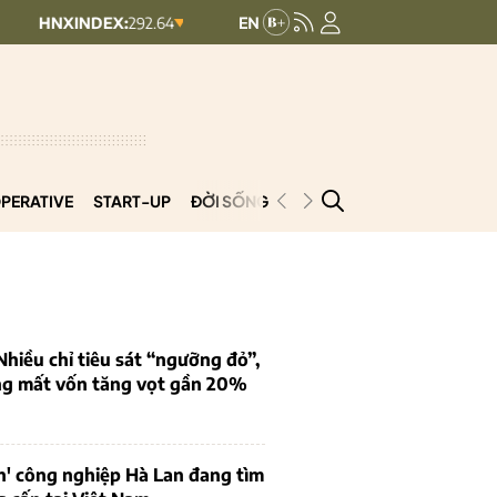
EX:
292.64
UPCOMINDEX:
127.17
8.56 (2.84%)
+ 0.03 (+0.02%)
PERATIVE
START-UP
ĐỜI SỐNG
PODCAST
VNCOOP
iều chỉ tiêu sát “ngưỡng đỏ”,
ng mất vốn tăng vọt gần 20%
n' công nghiệp Hà Lan đang tìm