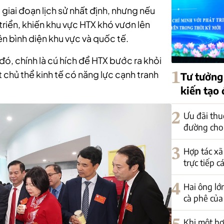
giai đoạn lịch sử nhất định, nhưng nếu
triển, khiến khu vực HTX khó vươn lên
ên bình diện khu vực và quốc tế.
đó, chính là cú hích để HTX bước ra khỏi
t chủ thể kinh tế có năng lực cạnh tranh
1
Tư tưởng
kiến tạo
2
Ưu đãi thu
đường cho
3
Hợp tác xã
trực tiếp c
4
Hai ông lớ
cà phê của
Khi một hợ