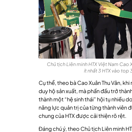
Chủ tịch Liên minh HTX Việt Nam Cao 
ít nhất 3 HTX vào top 
Cụ thể, theo bà Cao Xuân Thu Vân, khi
duy hộ sản xuất, mà phấn đấu trở thành
thành một “hệ sinh thái” hội tụ nhiều d
năng lực quản trị của từng thành viên 
chung của HTX được cải thiện rõ rệt.
Đáng chú ý, theo Chủ tịch Liên minh HT