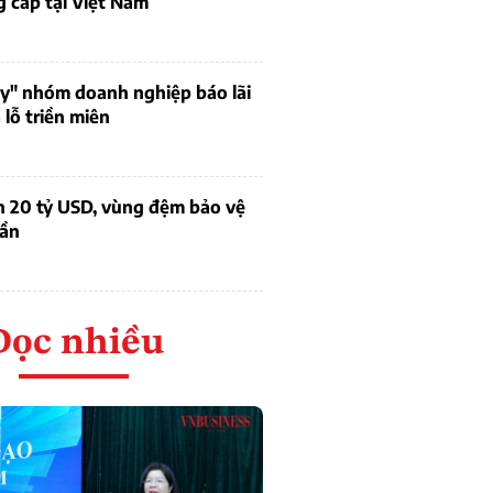
 cấp tại Việt Nam
uy" nhóm doanh nghiệp báo lãi
lỗ triền miên
n 20 tỷ USD, vùng đệm bảo vệ
dần
Đọc nhiều