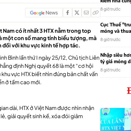
kiếm nhà cung
8 giờ trước
Cục Thuế "tr
t Nam có ít nhất 3 HTX nằm trong top
mỏng và thua 
là một con số mang tính biểu tượng, mà
8 giờ trước
 đối với khu vực kinh tế hợp tác.
Nhập siêu hơ
inh Bình lần thứ I ngày 25/12, Chủ tịch Liên
tỷ giá mỏng 
hẳng định Nghị quyết 68 là một “cơ hội
8 giờ trước
u khu vực HTX biết nhìn đúng bản chất vấn
iển ở tầm cao mới.
gian dài, HTX ở Việt Nam được nhìn nhận
lẻ, giải quyết sinh kế, xóa đói giảm