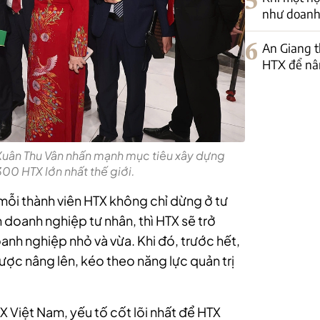
5
như doanh
6
An Giang t
HTX để nân
Xuân Thu Vân nhấn mạnh mục tiêu xây dựng
300 HTX lớn nhất thế giới.
 mỗi thành viên HTX không chỉ dừng ở tư
 doanh nghiệp tư nhân, thì HTX sẽ trở
oanh nghiệp nhỏ và vừa. Khi đó, trước hết,
được nâng lên, kéo theo năng lực quản trị
X Việt Nam, yếu tố cốt lõi nhất để HTX