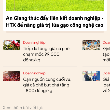
An Giang thúc đẩy liên kết doanh nghiệp -
HTX để nâng giá trị lúa gạo công nghệ cao
Doanh nghiệp
Doa
Tiếp đà tăng, giá cà phê
Định
chạm mốc 99.000
tạo
đồng/kg
mới
Doanh nghiệp
Doa
Cạn nguồn cung cuối vụ,
Giá
giá cà phê bứt phá tăng
loạ
1.800 đồng/kg
về 
Xem thêm bài viết tại: