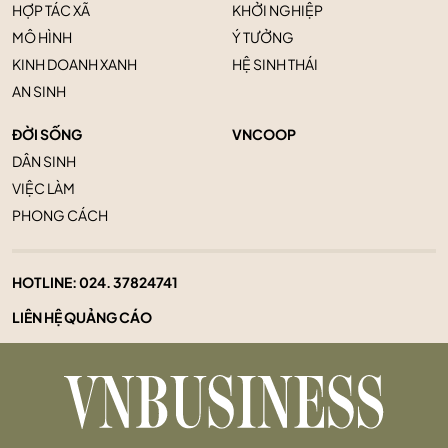
HỢP TÁC XÃ
KHỞI NGHIỆP
MÔ HÌNH
Ý TƯỞNG
KINH DOANH XANH
HỆ SINH THÁI
AN SINH
ĐỜI SỐNG
VNCOOP
DÂN SINH
VIỆC LÀM
PHONG CÁCH
HOTLINE:
024. 37824741
LIÊN HỆ QUẢNG CÁO