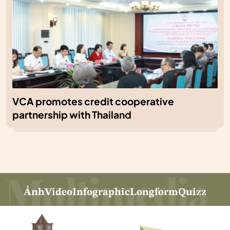
VCA promotes credit cooperative
partnership with Thailand
Ảnh
Video
Infographic
Longform
Quizz