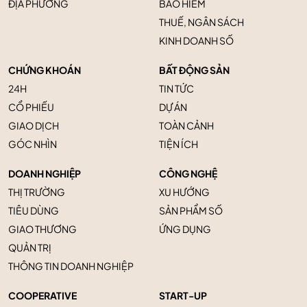
ĐỊA PHƯƠNG
BẢO HIỂM
THUẾ, NGÂN SÁCH
KINH DOANH SỐ
CHỨNG KHOÁN
BẤT ĐỘNG SẢN
24H
TIN TỨC
CỔ PHIẾU
DỰ ÁN
GIAO DỊCH
TOÀN CẢNH
GÓC NHÌN
TIỆN ÍCH
DOANH NGHIỆP
CÔNG NGHỆ
THỊ TRƯỜNG
XU HƯỚNG
TIÊU DÙNG
SẢN PHẨM SỐ
GIAO THƯƠNG
ỨNG DỤNG
QUẢN TRỊ
THÔNG TIN DOANH NGHIỆP
COOPERATIVE
START-UP