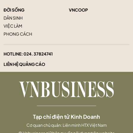
ĐỜI SỐNG
VNCOOP
DÂN SINH
VIỆC LÀM
PHONG CÁCH
HOTLINE:
024. 37824741
LIÊN HỆ QUẢNG CÁO
Tạp chí điện tử Kinh Doanh
Cơ quan chủ quản: Liên minh HTX Việt Nam