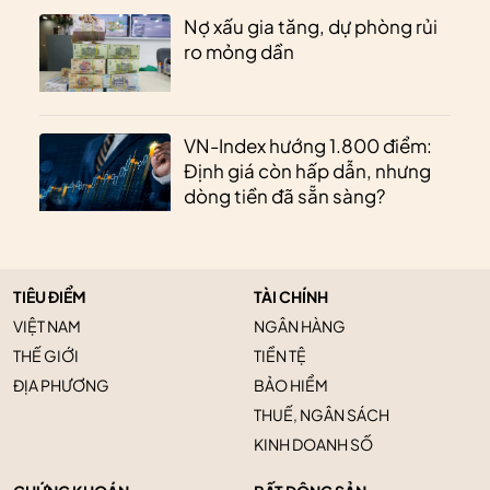
Nợ xấu gia tăng, dự phòng rủi
ro mỏng dần
VN-Index hướng 1.800 điểm:
Định giá còn hấp dẫn, nhưng
dòng tiền đã sẵn sàng?
TIÊU ĐIỂM
TÀI CHÍNH
VIỆT NAM
NGÂN HÀNG
THẾ GIỚI
TIỀN TỆ
ĐỊA PHƯƠNG
BẢO HIỂM
THUẾ, NGÂN SÁCH
KINH DOANH SỐ