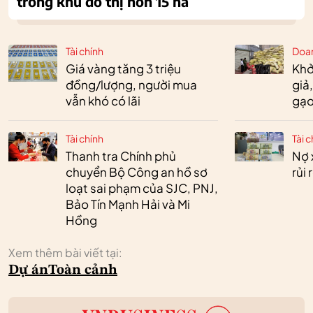
trong khu đô thị hơn 15 ha
Tài chính
Doa
Giá vàng tăng 3 triệu
Khở
đồng/lượng, người mua
giả
vẫn khó có lãi
gạo
Tài chính
Tài c
Thanh tra Chính phủ
Nợ 
chuyển Bộ Công an hồ sơ
rủi
loạt sai phạm của SJC, PNJ,
Bảo Tín Mạnh Hải và Mi
Hồng
Xem thêm bài viết tại:
Dự án
Toàn cảnh