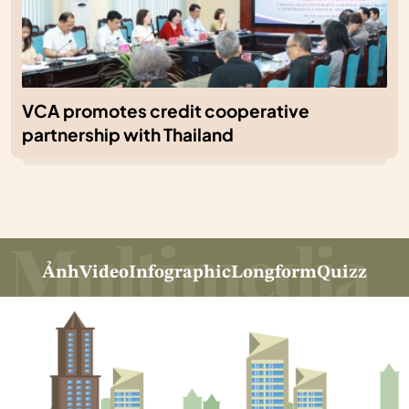
VCA promotes credit cooperative
partnership with Thailand
Ảnh
Video
Infographic
Longform
Quizz