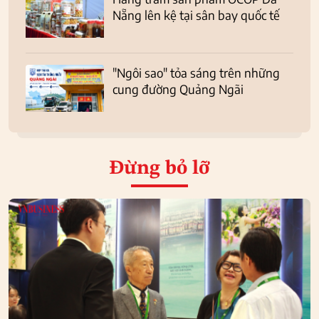
Nẵng lên kệ tại sân bay quốc tế
"Ngôi sao" tỏa sáng trên những
cung đường Quảng Ngãi
Đừng bỏ lỡ