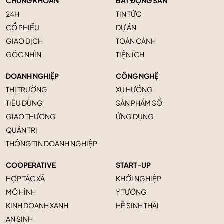
CHỨNG KHOÁN
BẤT ĐỘNG SẢN
24H
TIN TỨC
CỔ PHIẾU
DỰ ÁN
GIAO DỊCH
TOÀN CẢNH
GÓC NHÌN
TIỆN ÍCH
DOANH NGHIỆP
CÔNG NGHỆ
THỊ TRƯỜNG
XU HƯỚNG
TIÊU DÙNG
SẢN PHẨM SỐ
GIAO THƯƠNG
ỨNG DỤNG
QUẢN TRỊ
THÔNG TIN DOANH NGHIỆP
COOPERATIVE
START-UP
HỢP TÁC XÃ
KHỞI NGHIỆP
MÔ HÌNH
Ý TƯỞNG
KINH DOANH XANH
HỆ SINH THÁI
AN SINH