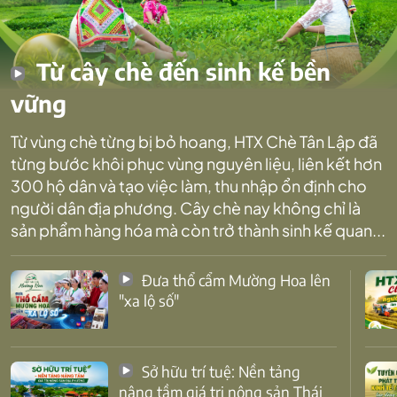
Từ cây chè đến sinh kế bền
vững
Từ vùng chè từng bị bỏ hoang, HTX Chè Tân Lập đã
từng bước khôi phục vùng nguyên liệu, liên kết hơn
300 hộ dân và tạo việc làm, thu nhập ổn định cho
người dân địa phương. Cây chè nay không chỉ là
sản phẩm hàng hóa mà còn trở thành sinh kế quan...
Đưa thổ cẩm Mường Hoa lên
"xa lộ số"
Sở hữu trí tuệ: Nền tảng
nâng tầm giá trị nông sản Thái