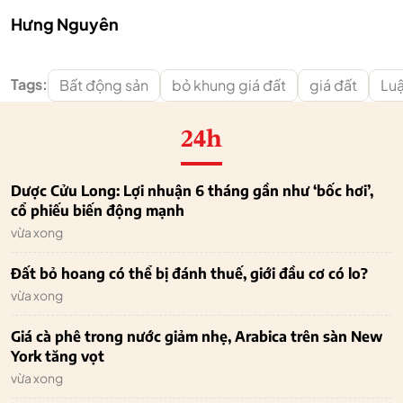
Hưng Nguyên
Tags:
Bất động sản
bỏ khung giá đất
giá đất
Luậ
24h
Dược Cửu Long: Lợi nhuận 6 tháng gần như ‘bốc hơi’,
cổ phiếu biến động mạnh
vừa xong
Đất bỏ hoang có thể bị đánh thuế, giới đầu cơ có lo?
vừa xong
Giá cà phê trong nước giảm nhẹ, Arabica trên sàn New
York tăng vọt
vừa xong