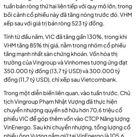
tuần bán ròng thứ hai liên tiếp với quy mô lớn, trong
bối cảnh cổ phiếu này đã tăng nóng trước đó. VHM
xếp sau với giá trị bán ròng 523 tỷ đồng.
Tính từ đầu năm, VIC đã tăng gần 130%, trong khi
VHM tăng 85% thị giá, nằm trong nhóm cổ phiếu
tăng mạnh nhất sàn chứng khoán. Vốn hóa thị
trường của Vingroup và Vinhomes tương ứng đạt
350.000 tỷ đồng (13,7 tỷ USD) và 300.000 tỷ
đồng (11,7 tỷ USD), chỉ xếp sau Vietcombank.
Trong một diễn biến liên quan, vào tuần trước, Chủ
tịch Vingroup Phạm Nhật Vượng đã thực hiện
chuyển nhượng quyền sở hữu hơn 70,6 triệu cổ
phiếu VIC để góp thêm vốn vào CTCP Năng lượng
VinEnergo. Sau khi chuyển nhượng, tổng lượng cổ
phiếu ông Vượng nắm giữ tại VinEnergo là 105,6