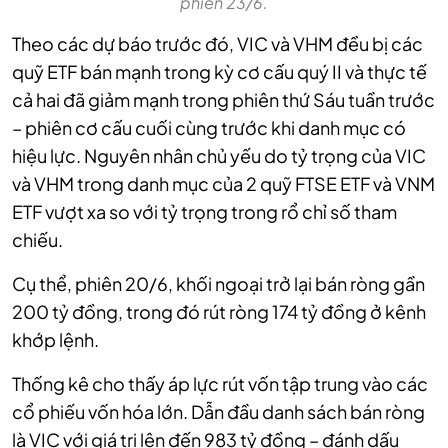
phiên 23/6.
Theo các dự báo trước đó, VIC và VHM đều bị các
quỹ ETF bán mạnh trong kỳ cơ cấu quý II và thực tế
cả hai đã giảm mạnh trong phiên thứ Sáu tuần trước
– phiên cơ cấu cuối cùng trước khi danh mục có
hiệu lực. Nguyên nhân chủ yếu do tỷ trọng của VIC
và VHM trong danh mục của 2 quỹ FTSE ETF và VNM
ETF vượt xa so với tỷ trọng trong rổ chỉ số tham
chiếu.
Cụ thể, phiên 20/6, khối ngoại trở lại bán ròng gần
200 tỷ đồng, trong đó rút ròng 174 tỷ đồng ở kênh
khớp lệnh.
Thống kê cho thấy áp lực rút vốn tập trung vào các
cổ phiếu vốn hóa lớn. Dẫn đầu danh sách bán ròng
là VIC với giá trị lên đến 983 tỷ đồng – đánh dấu