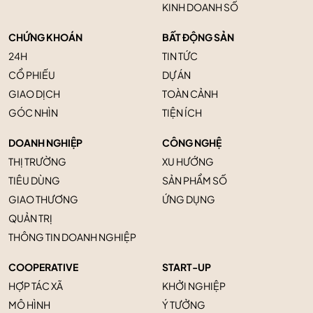
KINH DOANH SỐ
CHỨNG KHOÁN
BẤT ĐỘNG SẢN
24H
TIN TỨC
CỔ PHIẾU
DỰ ÁN
GIAO DỊCH
TOÀN CẢNH
GÓC NHÌN
TIỆN ÍCH
DOANH NGHIỆP
CÔNG NGHỆ
THỊ TRƯỜNG
XU HƯỚNG
TIÊU DÙNG
SẢN PHẨM SỐ
GIAO THƯƠNG
ỨNG DỤNG
QUẢN TRỊ
THÔNG TIN DOANH NGHIỆP
COOPERATIVE
START-UP
HỢP TÁC XÃ
KHỞI NGHIỆP
MÔ HÌNH
Ý TƯỞNG