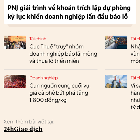
PNJ giải trình về khoản trích lập dự phòng
kỷ lục khiến doanh nghiệp lần đầu báo lỗ
Tài chính
Tài c
Cục Thuế "truy" nhóm
Nhậ
doanh nghiệp báo lãi mỏng
vùn
và thua lỗ triền miên
mỏ
Doanh nghiệp
Tài c
Cạn nguồn cung cuối vụ,
Vì 
giá cà phê bứt phá tăng
hàn
1.800 đồng/kg
như
tỷ 
Xem thêm bài viết tại:
24h
Giao dịch