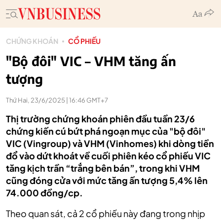
CHỨNG KHOÁN
CỔ PHIẾU
"Bộ đôi" VIC – VHM tăng ấn
tượng
Thứ Hai, 23/6/2025 | 16:46 GMT+7
Thị trường chứng khoán phiên đầu tuần 23/6
chứng kiến cú bứt phá ngoạn mục của "bộ đôi"
VIC (Vingroup) và VHM (Vinhomes) khi dòng tiền
đổ vào dứt khoát về cuối phiên kéo cổ phiếu VIC
tăng kịch trần “trắng bên bán”, trong khi VHM
cũng đóng cửa với mức tăng ấn tượng 5,4% lên
74.000 đồng/cp.
Theo quan sát, cả 2 cổ phiếu này đang trong nhịp