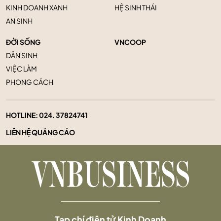
KINH DOANH XANH
HỆ SINH THÁI
AN SINH
ĐỜI SỐNG
VNCOOP
DÂN SINH
VIỆC LÀM
PHONG CÁCH
HOTLINE:
024. 37824741
LIÊN HỆ QUẢNG CÁO
Tạp chí điện tử Kinh Doanh