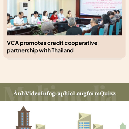
VCA promotes credit cooperative
partnership with Thailand
Ảnh
Video
Infographic
Longform
Quizz