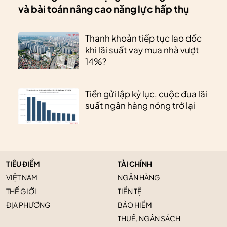
và bài toán nâng cao năng lực hấp thụ
Thanh khoản tiếp tục lao dốc
khi lãi suất vay mua nhà vượt
14%?
Tiền gửi lập kỷ lục, cuộc đua lãi
suất ngân hàng nóng trở lại
TIÊU ĐIỂM
TÀI CHÍNH
VIỆT NAM
NGÂN HÀNG
THẾ GIỚI
TIỀN TỆ
ĐỊA PHƯƠNG
BẢO HIỂM
THUẾ, NGÂN SÁCH