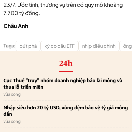
23/7. Ước tính, thương vụ trên có quy mô khoảng
7.700 tỷ đồng
.
Châu Anh
Tags:
bứt phá
kỳ cơ cấu ETF
nhịp điều chỉnh
ông
24h
Cục Thuế "truy" nhóm doanh nghiệp báo lãi mỏng và
thua lỗ triền miên
vừa xong
Nhập siêu hơn 20 tỷ USD, vùng đệm bảo vệ tỷ giá mỏng
dần
vừa xong