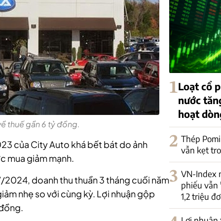
1
Loạt cổ
nước tăng
hoạt dòn
 về thuế gần 6 tỷ đồng.
2
Thép Pomi
023 của City Auto khá bết bát do ảnh
vẫn kẹt tr
sức mua giảm mạnh.
3
VN-Index 
IV/2024, doanh thu thuần 3 tháng cuối năm
phiếu vẫn 
giảm nhẹ so với cùng kỳ. Lợi nhuận gộp
1,2 triệu đơ
 đồng.
Lợi nhuận