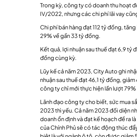
Trong kỳ, công ty có doanh thu hoạt độ
IV/2022, nhưng các chi phí lãi vay cũn
Chi phí bán hàng đạt 112 tỷ đồng, tăng
29% về gần 33 tỷ đồng.
Kết quả, lợi nhuận sau thuế đạt 6,9 tỷ
đồng cùng kỳ.
Lũy kế cả năm 2023, City Auto ghi nhậ
nhuận sau thuế đạt 46,1 tỷ đồng, giảm
công ty chỉ mới thực hiện lần lượt 79
Lãnh đạo công ty cho biết, sức mua 
2023 thì yếu. Cả năm 2023 đối diện nh
doanh ổn định và đạt kế hoạch đề ra là
của Chính Phủ sẽ có tác động thúc đẩy
biệt là với ngành ô tô, còn được giả