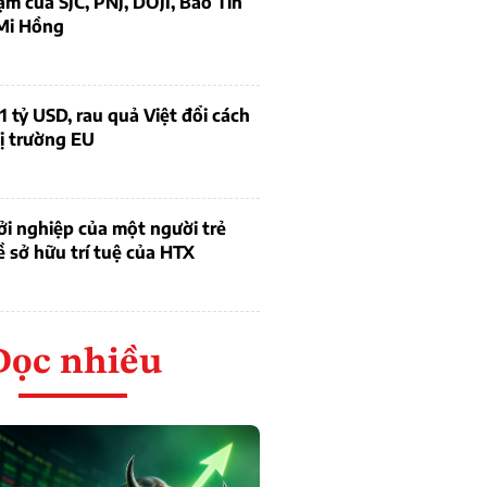
ạm của SJC, PNJ, DOJI, Bảo Tín
Mi Hồng
1 tỷ USD, rau quả Việt đổi cách
ị trường EU
i nghiệp của một người trẻ
ề sở hữu trí tuệ của HTX
Đọc nhiều