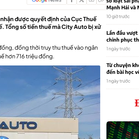
sơ loạt sai ph
Mạnh Hải và 
10 giờ trước
 nhận được quyết định của Cục Thuế
. Tổng số tiền thuế mà City Auto bị xử
Lần đầu vượt 
chinh phục th
 đồng, đồng thời truy thu thuế vào ngân
1 ngày trước
ế hơn 716 triệu đồng.
Từ chuyện khở
đến bài học v
1 ngày trước