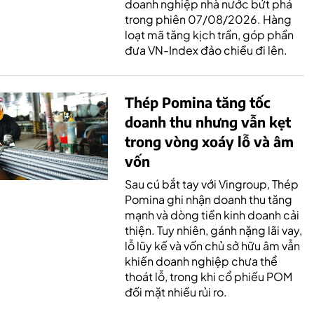
doanh nghiệp nhà nước bứt phá
trong phiên 07/08/2026. Hàng
loạt mã tăng kịch trần, góp phần
đưa VN-Index đảo chiều đi lên.
Thép Pomina tăng tốc
doanh thu nhưng vẫn kẹt
trong vòng xoáy lỗ và âm
vốn
Sau cú bắt tay với Vingroup, Thép
Pomina ghi nhận doanh thu tăng
mạnh và dòng tiền kinh doanh cải
thiện. Tuy nhiên, gánh nặng lãi vay,
lỗ lũy kế và vốn chủ sở hữu âm vẫn
khiến doanh nghiệp chưa thể
thoát lỗ, trong khi cổ phiếu POM
đối mặt nhiều rủi ro.