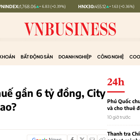
768.06
HNX30:
455.12
HNXIND
+ 6.83 (+0.39%)
+ 1.63 (+0.36%)
KHOÁN
BẤT ĐỘNG SẢN
DOANH NGHIỆP
CÔNG NGHỆ
COO
24h
huế gần 6 tỷ đồng, City
Phú Quốc chu
sao?
và cho thuê đ
10 giờ trước
Thanh tra Ch