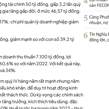
4
ng tài chính 50 tỷ đồng, gấp 3,2 lần quý
sản FECON
g gia tăng gấp đôi, ở mức 46,57 tỷ đồng.
5
Cảng Phước
 17%; chi phí quản lý doanh nghiệp giảm
nhuận, nợ 
6
Tín Nghĩa 
 đồng, giảm mạnh so với con số 39,2 tỷ
đông lớn, c
n doanh thu thuần 7.100 tỷ đồng, lợi
 60,6% so với năm 2022. Với kết quả này,
% và 34%.
sắm quý IV hàng năm rất mạnh nhưng năm
iều khó khăn, để duy trì hoạt động kinh
 rất thách thức. Dù kỳ vọng các chính sách
 tăng trưởng, kích thích tiêu dùng, đặc
m 50% thuế trước bạ trong năm 2023 – thực