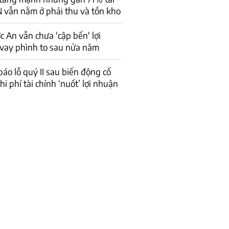
 vẫn nằm ở phải thu và tồn kho
 An vẫn chưa 'cập bến' lợi
vay phình to sau nửa năm
báo lỗ quý II sau biến động cổ
hi phí tài chính ‘nuốt’ lợi nhuận