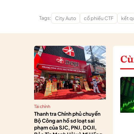
Tags:
City Auto
cổ phiếu CTF
kết q
Cù
Tài chính
Thanh tra Chính phủ chuyển
Bộ Công an hồ sơ loạt sai
phạm của SJC, PNJ, DOJI,