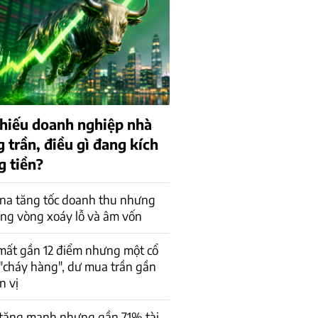
 phiếu doanh nghiệp nhà
 trần, điều gì đang kích
g tiền?
na tăng tốc doanh thu nhưng
ong vòng xoáy lỗ và âm vốn
mất gần 12 điểm nhưng một cổ
"cháy hàng", dư mua trần gần
n vị
 tăng mạnh nhưng gần 71% tài