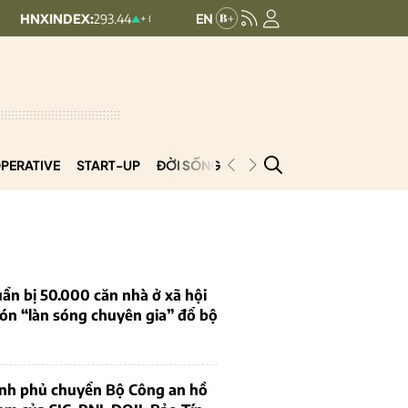
EX:
293.44
UPCOMINDEX:
126.99
+ 0.25 (+0.09%)
+ 0.29 (+0.23%)
PERATIVE
START-UP
ĐỜI SỐNG
PODCAST
VNCOOP
ẩn bị 50.000 căn nhà ở xã hội
ón “làn sóng chuyên gia” đổ bộ
ính phủ chuyển Bộ Công an hồ