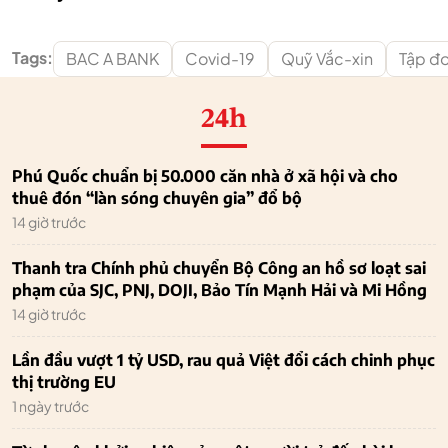
Tags:
BAC A BANK
Covid-19
Quỹ Vắc-xin
Tập đ
24h
Phú Quốc chuẩn bị 50.000 căn nhà ở xã hội và cho
thuê đón “làn sóng chuyên gia” đổ bộ
14 giờ trước
Thanh tra Chính phủ chuyển Bộ Công an hồ sơ loạt sai
phạm của SJC, PNJ, DOJI, Bảo Tín Mạnh Hải và Mi Hồng
14 giờ trước
Lần đầu vượt 1 tỷ USD, rau quả Việt đổi cách chinh phục
thị trường EU
1 ngày trước