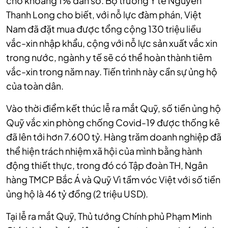
cho khoảng 1% dân số. Bộ trưởng Y tế Nguyễn
Thanh Long cho biết, với nỗ lực đàm phán, Việt
Nam đã đặt mua được tổng cộng 130 triệu liều
vắc-xin nhập khẩu, cộng với nỗ lực sản xuất vắc xin
trong nước, ngành y tế sẽ có thể hoàn thành tiêm
vắc-xin trong năm nay. Tiến trình này cần sự ủng hộ
của toàn dân.
Vào thời điểm kết thúc lễ ra mắt Quỹ, số tiền ủng hộ
Quỹ vắc xin phòng chống Covid-19 được thống kê
đã lên tới hơn 7.600 tỷ. Hàng trăm doanh nghiệp đã
thể hiện trách nhiệm xã hội của mình bằng hành
động thiết thực, trong đó có Tập đoàn TH, Ngân
hàng TMCP Bắc Á và Quỹ Vì tầm vóc Việt với số tiền
ủng hộ là 46 tỷ đồng (2 triệu USD).
Tại lễ ra mắt Quỹ, Thủ tướng Chính phủ Phạm Minh