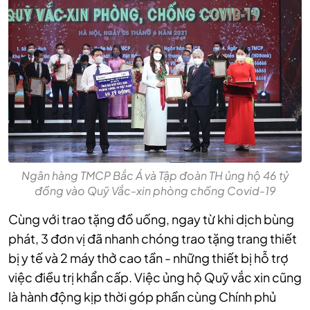
Ngân hàng TMCP Bắc Á và Tập đoàn TH ủng hộ 46 tỷ
đồng vào Quỹ Vắc-xin phòng chống Covid-19
Cùng với trao tặng đồ uống, ngay từ khi dịch bùng
phát, 3 đơn vị đã nhanh chóng trao tặng trang thiết
bị y tế và 2 máy thở cao tần - những thiết bị hỗ trợ
việc điều trị khẩn cấp. Việc ủng hộ Quỹ vắc xin cũng
là hành động kịp thời góp phần cùng Chính phủ