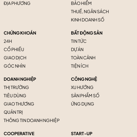
ĐỊA PHƯƠNG
BẢO HIỂM
THUẾ, NGÂN SÁCH
KINH DOANH SỐ
CHỨNG KHOÁN
BẤT ĐỘNG SẢN
24H
TIN TỨC
CỔ PHIẾU
DỰ ÁN
GIAO DỊCH
TOÀN CẢNH
GÓC NHÌN
TIỆN ÍCH
DOANH NGHIỆP
CÔNG NGHỆ
THỊ TRƯỜNG
XU HƯỚNG
TIÊU DÙNG
SẢN PHẨM SỐ
GIAO THƯƠNG
ỨNG DỤNG
QUẢN TRỊ
THÔNG TIN DOANH NGHIỆP
COOPERATIVE
START-UP