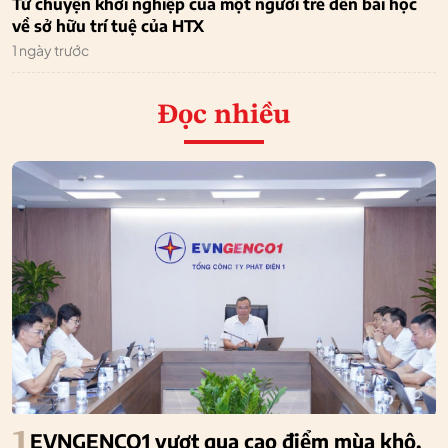
Từ chuyện khởi nghiệp của một người trẻ đến bài học
về sở hữu trí tuệ của HTX
1 ngày trước
Đọc nhiều
1
EVNGENCO1 vượt qua cao điểm mùa khô,