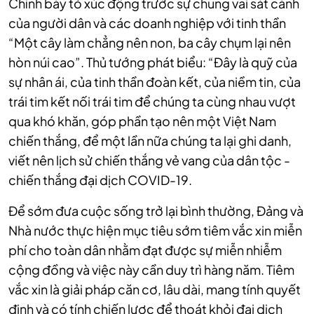
Chính bày tỏ xúc động trước sự chung vai sát cánh
của người dân và các doanh nghiệp với tinh thần
“Một cây làm chẳng nên non, ba cây chụm lại nên
hòn núi cao”. Thủ tướng phát biểu: “Đây là quỹ của
sự nhân ái, của tinh thần đoàn kết, của niềm tin, của
trái tim kết nối trái tim để chúng ta cùng nhau vượt
qua khó khăn, góp phần tạo nên một Việt Nam
chiến thắng, để một lần nữa chúng ta lại ghi danh,
viết nên lịch sử chiến thắng vẻ vang của dân tộc -
chiến thắng đại dịch COVID-19.
Để sớm đưa cuộc sống trở lại bình thường, Đảng và
Nhà nước thực hiện mục tiêu sớm tiêm vắc xin miễn
phí cho toàn dân nhằm đạt được sự miễn nhiễm
cộng đồng và việc này cần duy trì hàng năm. Tiêm
vắc xin là giải pháp căn cơ, lâu dài, mang tính quyết
định và có tính chiến lược để thoát khỏi đại dịch