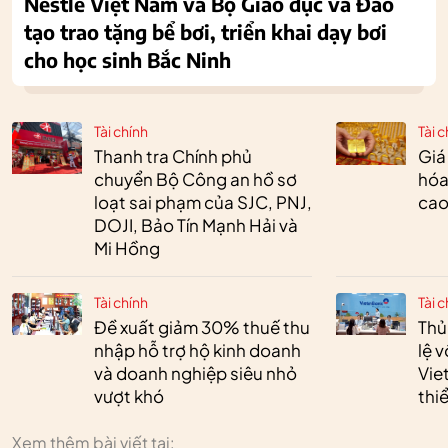
Nestlé Việt Nam và Bộ Giáo dục và Đào
tạo trao tặng bể bơi, triển khai dạy bơi
cho học sinh Bắc Ninh
Tài chính
Tài c
Thanh tra Chính phủ
Giá
chuyển Bộ Công an hồ sơ
hóa
loạt sai phạm của SJC, PNJ,
cao
DOJI, Bảo Tín Mạnh Hải và
Mi Hồng
Tài chính
Tài c
Đề xuất giảm 30% thuế thu
Thủ
nhập hỗ trợ hộ kinh doanh
lệ 
và doanh nghiệp siêu nhỏ
Vie
vượt khó
thi
Xem thêm bài viết tại: