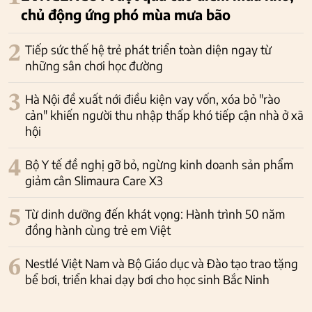
chủ động ứng phó mùa mưa bão
2
Tiếp sức thế hệ trẻ phát triển toàn diện ngay từ
những sân chơi học đường
3
Hà Nội đề xuất nới điều kiện vay vốn, xóa bỏ "rào
cản" khiến người thu nhập thấp khó tiếp cận nhà ở xã
hội
4
Bộ Y tế đề nghị gỡ bỏ, ngừng kinh doanh sản phẩm
giảm cân Slimaura Care X3
5
Từ dinh dưỡng đến khát vọng: Hành trình 50 năm
đồng hành cùng trẻ em Việt
6
Nestlé Việt Nam và Bộ Giáo dục và Đào tạo trao tặng
bể bơi, triển khai dạy bơi cho học sinh Bắc Ninh