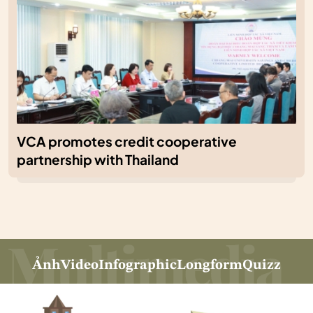
VCA promotes credit cooperative
partnership with Thailand
Ảnh
Video
Infographic
Longform
Quizz