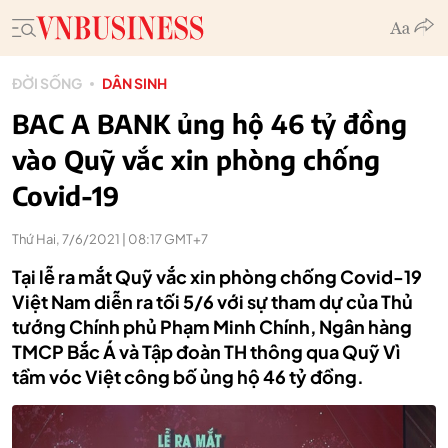
ĐỜI SỐNG
DÂN SINH
BAC A BANK ủng hộ 46 tỷ đồng
vào Quỹ vắc xin phòng chống
Covid-19
Thứ Hai, 7/6/2021 | 08:17 GMT+7
Tại lễ ra mắt Quỹ vắc xin phòng chống Covid-19
Việt Nam diễn ra tối 5/6 với sự tham dự của Thủ
tướng Chính phủ Phạm Minh Chính, Ngân hàng
TMCP Bắc Á và Tập đoàn TH thông qua Quỹ Vì
tầm vóc Việt công bố ủng hộ 46 tỷ đồng.