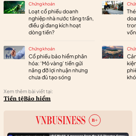
Chứng khoán
Chứ
Loạt cổ phiếu doanh
Thé
nghiệp nhà nước tăng trần,
doa
điều gì đang kích hoạt
tro
dòng tiền?
vốn
Chứng khoán
Chứ
Cổ phiếu bảo hiểm phân
Cản
hóa: ‘Mỏ vàng’ tiền gửi
kiệ
nâng đỡ lợi nhuận nhưng
phi
chưa đủ tạo sóng
khó
Xem thêm bài viết tại:
Tiền tệ
Bảo hiểm