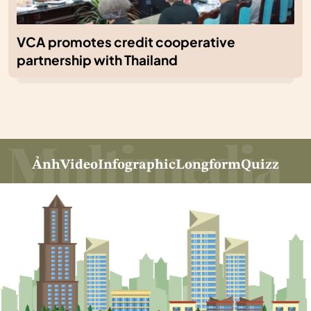
VCA promotes credit cooperative
partnership with Thailand
Ảnh
Video
Infographic
Longform
Quizz