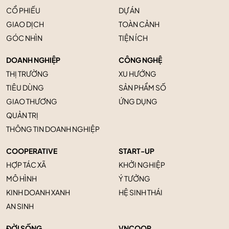
CỔ PHIẾU
DỰ ÁN
GIAO DỊCH
TOÀN CẢNH
GÓC NHÌN
TIỆN ÍCH
DOANH NGHIỆP
CÔNG NGHỆ
THỊ TRƯỜNG
XU HƯỚNG
TIÊU DÙNG
SẢN PHẨM SỐ
GIAO THƯƠNG
ỨNG DỤNG
QUẢN TRỊ
THÔNG TIN DOANH NGHIỆP
COOPERATIVE
START-UP
HỢP TÁC XÃ
KHỞI NGHIỆP
MÔ HÌNH
Ý TƯỞNG
KINH DOANH XANH
HỆ SINH THÁI
AN SINH
ĐỜI SỐNG
VNCOOP