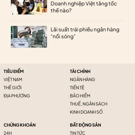
Doanh nghiệp Việt tăng tốc
thế nào?
Lãi suất trái phiếu ngân hàng
“nổi sóng”
TIÊU ĐIỂM
TÀI CHÍNH
VIỆT NAM
NGÂN HÀNG
THẾ GIỚI
TIỀN TỆ
ĐỊA PHƯƠNG
BẢO HIỂM
THUẾ, NGÂN SÁCH
KINH DOANH SỐ
CHỨNG KHOÁN
BẤT ĐỘNG SẢN
24H
TIN TỨC