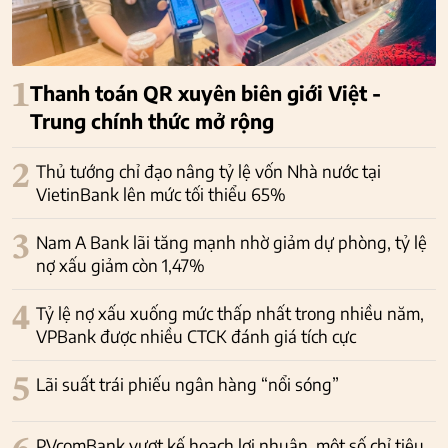
1
Thanh toán QR xuyên biên giới Việt -
Trung chính thức mở rộng
2
Thủ tướng chỉ đạo nâng tỷ lệ vốn Nhà nước tại
VietinBank lên mức tối thiểu 65%
3
Nam A Bank lãi tăng mạnh nhờ giảm dự phòng, tỷ lệ
nợ xấu giảm còn 1,47%
4
Tỷ lệ nợ xấu xuống mức thấp nhất trong nhiều năm,
VPBank được nhiều CTCK đánh giá tích cực
5
Lãi suất trái phiếu ngân hàng “nổi sóng”
PVcomBank vượt kế hoạch lợi nhuận, một số chỉ tiêu