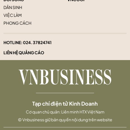
DÂN SINH
VIỆC LÀM
PHONG CÁCH
HOTLINE:
024. 37824741
LIÊN HỆ QUẢNG CÁO
Tạp chí điện tử Kinh Doanh
Cơ quan chủ quản: Liên minh HTX Việt Nam
© Vnbusiness giữ bản quyền nội dung trên website