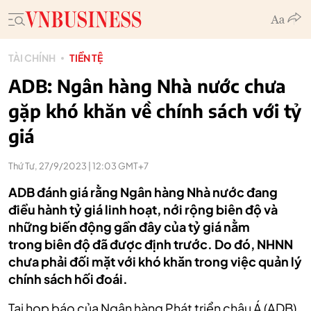
TÀI CHÍNH
TIỀN TỆ
ADB: Ngân hàng Nhà nước chưa
gặp khó khăn về chính sách với tỷ
giá
Thứ Tư, 27/9/2023 | 12:03 GMT+7
ADB đánh giá rằng Ngân hàng Nhà nước đang
điều hành tỷ giá linh hoạt, nới rộng biên độ và
những biến động gần đây của tỷ giá nằm
trong biên độ đã được định trước. Do đó, NHNN
chưa phải đối mặt với khó khăn trong việc quản lý
chính sách hối đoái.
Tại họp báo của Ngân hàng Phát triển châu Á (ADB)