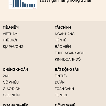
TIÊU ĐIỂM
TÀI CHÍNH
VIỆT NAM
NGÂN HÀNG
THẾ GIỚI
TIỀN TỆ
ĐỊA PHƯƠNG
BẢO HIỂM
THUẾ, NGÂN SÁCH
KINH DOANH SỐ
CHỨNG KHOÁN
BẤT ĐỘNG SẢN
24H
TIN TỨC
CỔ PHIẾU
DỰ ÁN
GIAO DỊCH
TOÀN CẢNH
GÓC NHÌN
TIỆN ÍCH
DOANH NGHIỆP
CÔNG NGHỆ