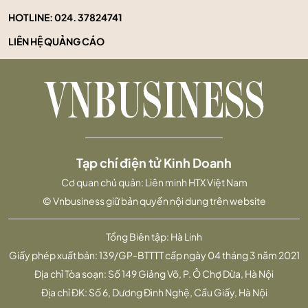
HOTLINE:
024. 37824741
LIÊN HỆ QUẢNG CÁO
Tạp chí điện tử Kinh Doanh
Cơ quan chủ quản: Liên minh HTX Việt Nam
© Vnbusiness giữ bản quyền nội dung trên website
Tổng Biên tập: Hà Linh
Giấy phép xuất bản: 139/GP-BTTTT cấp ngày 04 tháng 3 năm 2021
Địa chỉ Tòa soạn: Số 149 Giảng Võ, P. Ô Chợ Dừa, Hà Nội
Địa chỉ ĐK: Số 6, Dương Đình Nghệ, Cầu Giấy, Hà Nội