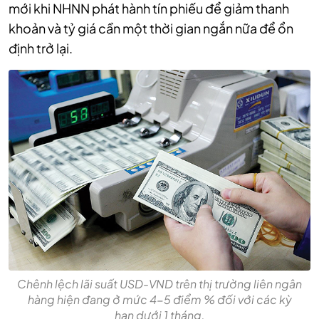
mới khi NHNN phát hành tín phiếu để giảm thanh
khoản và tỷ giá cần một thời gian ngắn nữa để ổn
định trở lại.
Chênh lệch lãi suất USD-VND trên thị trường liên ngân
hàng hiện đang ở mức 4-5 điểm % đối với các kỳ
hạn dưới 1 tháng.