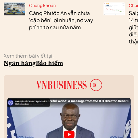
Chứng khoán
Chứ
Cảng Phước An vẫn chưa
Sai
'cập bến' lợi nhuận, nợ vay
14 t
phình to sau nửa năm
giữ
điề
thậ
Xem thêm bài viết tại:
Ngân hàng
Bảo hiểm