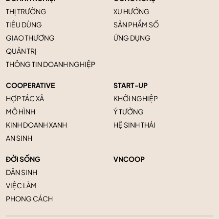
THỊ TRƯỜNG
XU HƯỚNG
TIÊU DÙNG
SẢN PHẨM SỐ
GIAO THƯƠNG
ỨNG DỤNG
QUẢN TRỊ
THÔNG TIN DOANH NGHIỆP
COOPERATIVE
START-UP
HỢP TÁC XÃ
KHỞI NGHIỆP
MÔ HÌNH
Ý TƯỞNG
KINH DOANH XANH
HỆ SINH THÁI
AN SINH
ĐỜI SỐNG
VNCOOP
DÂN SINH
VIỆC LÀM
PHONG CÁCH