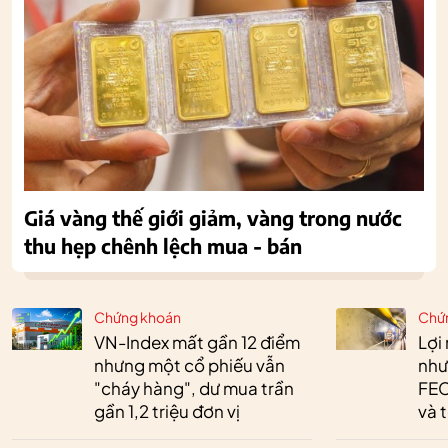
Giá vàng thế giới giảm, vàng trong nước
thu hẹp chênh lệch mua - bán
Chứng khoán
Chứ
VN-Index mất gần 12 điểm
Lợi
nhưng một cổ phiếu vẫn
như
"cháy hàng", dư mua trần
FEC
gần 1,2 triệu đơn vị
và 