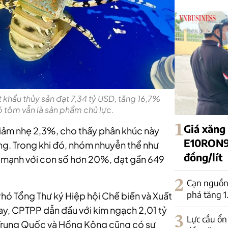
khẩu thủy sản đạt 7,34 tỷ USD, tăng 16,7%
ó tôm vẫn là sản phẩm chủ lực.
1
Giá xăng
giảm nhẹ 2,3%, cho thấy phân khúc này
E10RON95
ng. Trong khi đó, nhóm nhuyễn thể như
đồng/lít
ng mạnh với con số hơn 20%, đạt gần 649
2
Cạn nguồn 
phá tăng 
Phó Tổng Thư ký Hiệp hội Chế biến và Xuất
ay, CPTPP dẫn đầu với kim ngạch 2,01 tỷ
3
Lực cầu ổn
Trung Quốc và Hồng Kông cũng có sự