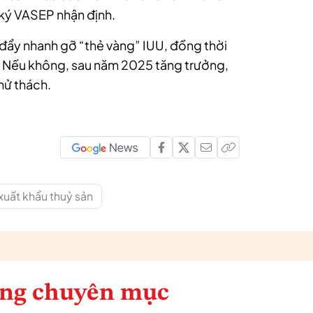
 ký VASEP nhận định.
 đẩy nhanh gỡ “thẻ vàng” IUU, đồng thời
Mỹ. Nếu không, sau năm 2025 tăng trưởng,
hử thách.
xuất khẩu thuỷ sản
ng chuyên mục