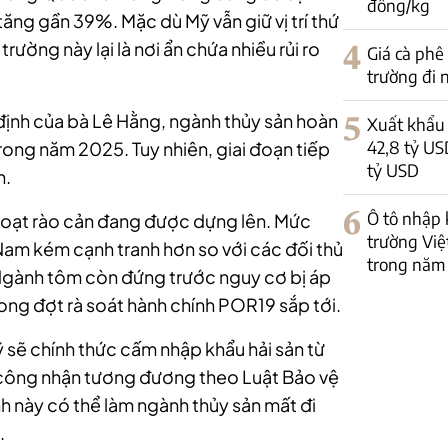
đồng/kg
ăng gần 39%. Mặc dù Mỹ vẫn giữ vị trí thứ
trường này lại là nơi ẩn chứa nhiều rủi ro
4
Giá cà phê
trường đi
 định của bà Lê Hằng, ngành thủy sản hoàn
5
Xuất khẩu 
42,8 tỷ US
ong năm 2025. Tuy nhiên, giai đoạn tiếp
tỷ USD
n.
6
Ô tô nhập 
g loạt rào cản đang được dựng lên. Mức
trường Việ
Nam kém cạnh tranh hơn so với các đối thủ
trong năm
 Ngành tôm còn đứng trước nguy cơ bị áp
ng đợt rà soát hành chính POR19 sắp tới.
 sẽ chính thức cấm nhập khẩu hải sản từ
công nhận tương đương theo Luật Bảo vệ
h này có thể làm ngành thủy sản mất đi
.