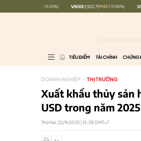
7
VN30:
1,902.79
VNINDEX:
1,76
+ 0.03 (+0.02%)
20.7 (1.08%)
TIÊU ĐIỂM
TÀI CHÍNH
CHỨNG 
DOANH NGHIỆP
THỊ TRƯỜNG
Xuất khẩu thủy sản h
USD trong năm 2025
Thứ Hai, 22/9/2025 | 15:38 GMT+7