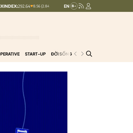
.64
UPCOMINDEX:
127.17
VN30
8.56 (2.84%)
+ 0.03 (+0.02%)
PERATIVE
START-UP
ĐỜI SỐNG
PODCAST
VNCOOP