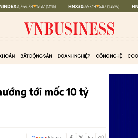
4.78
HNX30:
453.19
HNXINDEX:
292
19.87 (1.11%)
5.87 (1.28%)
KHOÁN
BẤT ĐỘNG SẢN
DOANH NGHIỆP
CÔNG NGHỆ
COO
ướng tới mốc 10 tỷ