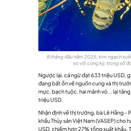
8 tháng đầu năm 2025, kim ngạch xuất 
so với cùng kỳ, trong số đ
Ngược lại, cá ngừ đạt 633 triệu USD, 
đang bất ổn về nguồn cung và thị trườ
mực, bạch tuộc, hai mảnh vỏ... lại tă
triệu USD.
Nhận định về thị trường, bà Lê Hằng - 
khẩu Thủy sản Việt Nam (VASEP) cho h
USD, chiếm hơn 27% tổng xuất khẩu. 