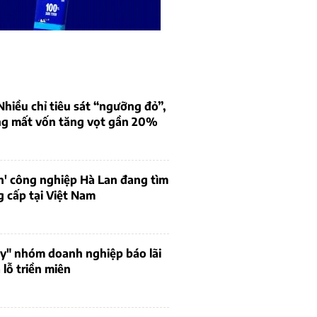
iều chỉ tiêu sát “ngưỡng đỏ”,
ng mất vốn tăng vọt gần 20%
n' công nghiệp Hà Lan đang tìm
 cấp tại Việt Nam
uy" nhóm doanh nghiệp báo lãi
lỗ triền miên