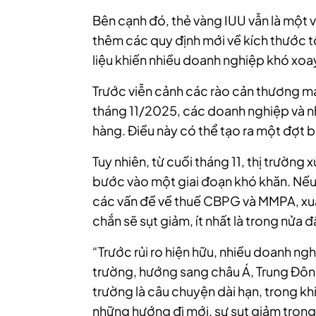
Bên cạnh đó, thẻ vàng IUU vẫn là một
thêm các quy định mới về kích thước tố
liệu khiến nhiều doanh nghiệp khó xo
Trước viễn cảnh các rào cản thương mạ
tháng 11/2025, các doanh nghiệp và n
hàng. Điều này có thể tạo ra một đợt b
Tuy nhiên, từ cuối tháng 11, thị trường
bước vào một giai đoạn khó khăn. Nếu
các vấn đề về thuế CBPG và MMPA, xu
chắn sẽ sụt giảm, ít nhất là trong nửa 
“Trước rủi ro hiện hữu, nhiều doanh ngh
trường, hướng sang châu Á, Trung Đông
trường là câu chuyện dài hạn, trong khi 
những hướng đi mới, sự sụt giảm tron