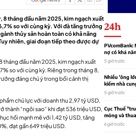
y, 8 tháng đầu năm 2025, kim ngạch xuất
24h
16,7% so với cùng kỳ. Với đà tăng trưởng
 ngành thủy sản hoàn toàn có khả năng
uy nhiên, giai đoạn tiếp theo được dự
PVcomBank: Nh
nợ có khả nă
, 8 tháng đầu năm 2025, kim ngạch xuất
5 giờ trước
,7% so với cùng kỳ. Riêng trong tháng 8,
Nhiều 'ông lớ
rưởng đáng chú ý trong bối cảnh thị
kiếm nhà cung
5 giờ trước
 phẩm chủ lực với doanh thu 2,97 tỷ USD,
ở thành “ngôi sao” khi đạt 536 triệu USD,
Cục Thuế "tr
mỏng và thua 
phục hồi mạnh mẽ với 1,42 tỷ USD, tăng
6 giờ trước
%, đạt gần 649 triệu USD.