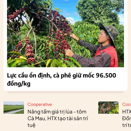
Lực cầu ổn định, cà phê giữ mốc 96.500
đồng/kg
Cooperative
Coo
Nâng tầm giá trị lúa - tôm
HTX
Cà Mau, HTX tạo tài sản trí
Đồn
tuệ
trí 