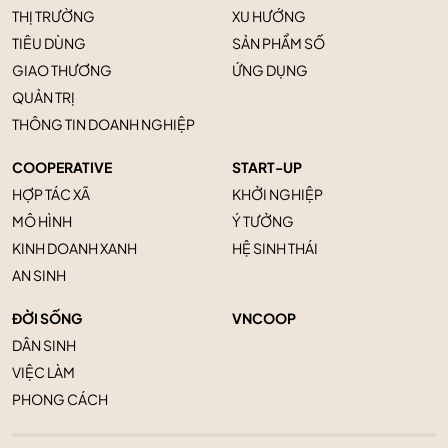
THỊ TRƯỜNG
XU HƯỚNG
TIÊU DÙNG
SẢN PHẨM SỐ
GIAO THƯƠNG
ỨNG DỤNG
QUẢN TRỊ
THÔNG TIN DOANH NGHIỆP
COOPERATIVE
START-UP
HỢP TÁC XÃ
KHỞI NGHIỆP
MÔ HÌNH
Ý TƯỞNG
KINH DOANH XANH
HỆ SINH THÁI
AN SINH
ĐỜI SỐNG
VNCOOP
DÂN SINH
VIỆC LÀM
PHONG CÁCH