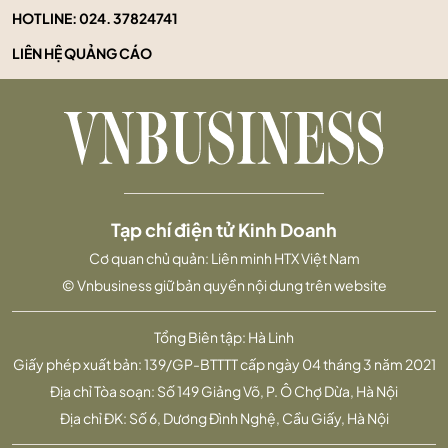
HOTLINE:
024. 37824741
LIÊN HỆ QUẢNG CÁO
Tạp chí điện tử Kinh Doanh
Cơ quan chủ quản: Liên minh HTX Việt Nam
© Vnbusiness giữ bản quyền nội dung trên website
Tổng Biên tập: Hà Linh
Giấy phép xuất bản: 139/GP-BTTTT cấp ngày 04 tháng 3 năm 2021
Địa chỉ Tòa soạn: Số 149 Giảng Võ, P. Ô Chợ Dừa, Hà Nội
Địa chỉ ĐK: Số 6, Dương Đình Nghệ, Cầu Giấy, Hà Nội