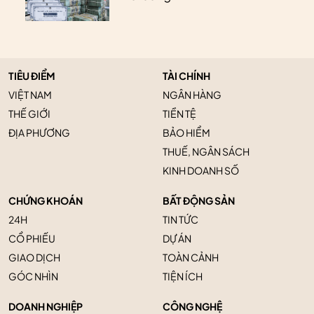
TIÊU ĐIỂM
TÀI CHÍNH
VIỆT NAM
NGÂN HÀNG
THẾ GIỚI
TIỀN TỆ
ĐỊA PHƯƠNG
BẢO HIỂM
THUẾ, NGÂN SÁCH
KINH DOANH SỐ
CHỨNG KHOÁN
BẤT ĐỘNG SẢN
24H
TIN TỨC
CỔ PHIẾU
DỰ ÁN
GIAO DỊCH
TOÀN CẢNH
GÓC NHÌN
TIỆN ÍCH
DOANH NGHIỆP
CÔNG NGHỆ