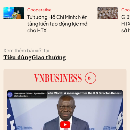
Cooperative
Coo
Tư tưởng Hồ Chí Minh: Nền
Giữ
tảng kiến tạo động lực mới
HTX
cho HTX
sở h
Xem thêm bài viết tại:
Tiêu dùng
Giao thương