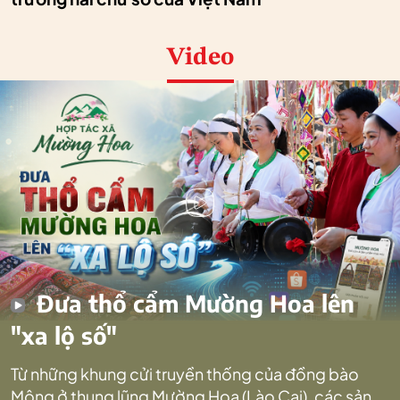
Video
Đưa thổ cẩm Mường Hoa lên
"xa lộ số"
Từ những khung cửi truyền thống của đồng bào
Mông ở thung lũng Mường Hoa (Lào Cai), các sản