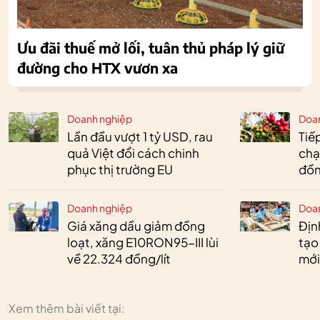
Ưu đãi thuế mở lối, tuân thủ pháp lý giữ
đường cho HTX vươn xa
Doanh nghiệp
Doa
Lần đầu vượt 1 tỷ USD, rau
Tiế
quả Việt đổi cách chinh
chạ
phục thị trường EU
đồn
Doanh nghiệp
Doa
Giá xăng dầu giảm đồng
Định
loạt, xăng E10RON95-III lùi
tạo
về 22.324 đồng/lít
mới
Xem thêm bài viết tại: