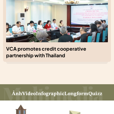
VCA promotes credit cooperative
partnership with Thailand
Ảnh
Video
Infographic
Longform
Quizz