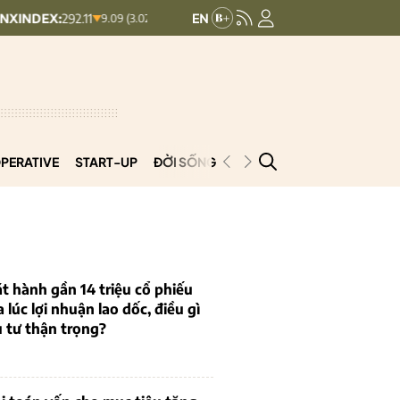
292.11
UPCOMINDEX:
126.96
VN30:
9.09 (3.02%)
0.18 (0.14%)
PERATIVE
START-UP
ĐỜI SỐNG
PODCAST
VNCOOP
t hành gần 14 triệu cổ phiếu
a lúc lợi nhuận lao dốc, điều gì
 tư thận trọng?