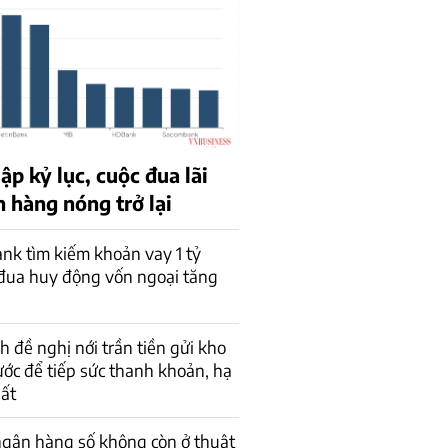
lập kỷ lục, cuộc đua lãi
 hàng nóng trở lại
k tìm kiếm khoản vay 1 tỷ
đua huy động vốn ngoại tăng
h đề nghị nới trần tiền gửi kho
ớc để tiếp sức thanh khoản, hạ
uất
ngân hàng số không còn ở thuật