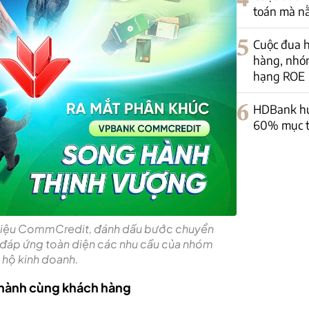
toán mà nằ
5
Cuộc đua h
hàng, nhó
hạng ROE
6
HDBank huy
60% mục t
 hiệu CommCredit, đánh dấu bước chuyển
i đáp ứng toàn diện các nhu cầu của nhóm
 hộ kinh doanh.
hành cùng khách hàng