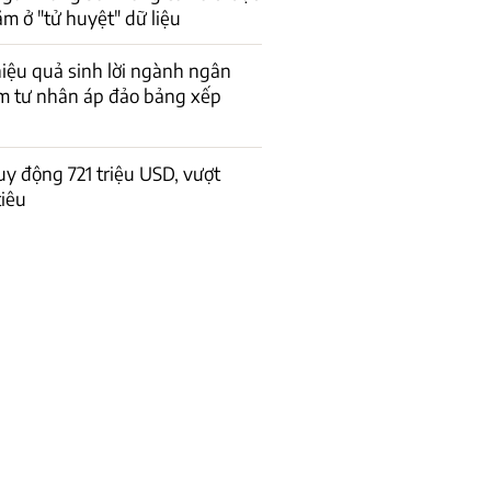
m ở "tử huyệt" dữ liệu
iệu quả sinh lời ngành ngân
m tư nhân áp đảo bảng xếp
 động 721 triệu USD, vượt
iêu