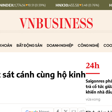
774.14
HNX30:
455.58
HNXINDEX:
10.51 (0.59%)
3.48 (0.76%)
KHOÁN
BẤT ĐỘNG SẢN
DOANH NGHIỆP
CÔNG NGHỆ
COO
24h
sát cánh cùng hộ kinh
Saigonres phá
trả cổ tức giữ
khiến nhà đầu
vừa xong