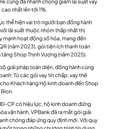
ank cũng đã nhanh chóng giảm lãi suất vay
cao nhất lên tới 1%.
tục thể hiện vai trò người bạn đồng hành
với lãi suất thuộc nhóm thấp nhất thị
ẩy mạnh hoạt động số hóa, mang đến
 (năm 2023), gói tiện ích thanh toán
ền tảng Shop Thịnh Vượng (năm 2025).
bộ giải pháp toàn diện, đồng hành cùng
anh: Từ các gói vay tín chấp, vay thế
ng cho Khách hàng Hộ kinh doanh đến Shop
 Bion.
NĐ-CP có hiệu lực, hộ kinh doanh đứng
óa vận hành, VPBank đã ra mắt gói giải
nh chóng đáp ứng quy định mới. Với quy
 một trong những chương trình tín dụng