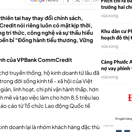
Fitch chỉ ra 
trưởng hai ch
vừa xong
hiên tai hay thay đổi chính sách,
dit nói riêng luôn có mặt kịp thời,
Khu dân cư P
 tri thức, công nghệ và sự thấu hiểu
hoạch đô thị 
 bền bỉ “Đồng hành tiểu thương, Vững
vừa xong
doanh của VPBank CommCredit
Cảng Phước An
nợ vay phình
hợ truyền thống, hộ kinh doanh từ lâu đã
vừa xong
rong đời sống kinh tế - xã hội của Việt
ản, linh hoạt, chi phí vận hành thấp, hơn
h mẽ và tạo việc làm cho hơn 8,5 triệu lao
o cáo từ Tổ chức Lao động Quốc tế
kinh doanh lại là nhóm khách hàng đặc thù