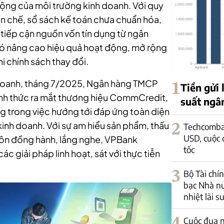
động của môi trường kinh doanh. Với quy
hạn chế, sổ sách kế toán chưa chuẩn hóa,
tiếp cận nguồn vốn tín dụng từ ngân
hó nâng cao hiệu quả hoạt động, mở rộng
i chính sách thay đổi.
 doanh, tháng 7/2025, Ngân hàng TMCP
1
Tiền gửi 
ính thức ra mắt thương hiệu CommCredit,
suất ngân
 trong việc hướng tới đáp ứng toàn diện
inh doanh. Với sự am hiểu sản phẩm, thấu
2
Techcomban
USD, cuộc 
luôn đồng hành, lắng nghe, VPBank
tốc
 giải pháp linh hoạt, sát với thực tiễn
3
Bộ Tài chín
bạc Nhà nư
nhiệt lãi s
4
Cuộc đua 