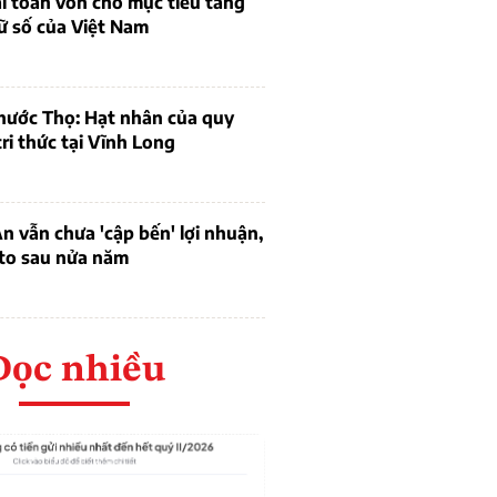
bài toán vốn cho mục tiêu tăng
ữ số của Việt Nam
hước Thọ: Hạt nhân của quy
tri thức tại Vĩnh Long
 vẫn chưa 'cập bến' lợi nhuận,
 to sau nửa năm
Đọc nhiều