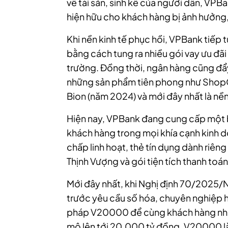
về tài sản, sinh kế của người dân, VPB
hiện hữu cho khách hàng bị ảnh hưởng, 
Khi nền kinh tế phục hồi, VPBank tiếp 
bằng cách tung ra nhiều gói vay ưu đãi 
trường. Đồng thời, ngân hàng cũng đ
những sản phẩm tiên phong như ShopQR
Bion (năm 2024) và mới đây nhất là n
Hiện nay, VPBank đang cung cấp một 
khách hàng trong mọi khía cạnh kinh do
chấp linh hoạt, thẻ tín dụng dành riê
Thịnh Vượng và gói tiện tích thanh toán
Mới đây nhất, khi Nghị định 70/2025/
trước yêu cầu số hóa, chuyên nghiệp h
pháp V20000 để cùng khách hàng nha
mô lên tới 20.000 tỷ đồng, V20000 là