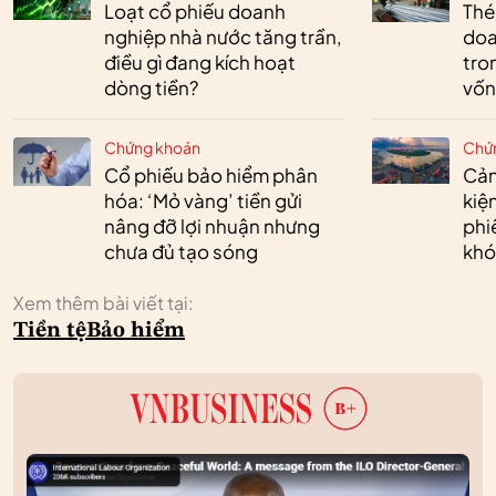
Loạt cổ phiếu doanh
Thé
nghiệp nhà nước tăng trần,
doa
điều gì đang kích hoạt
tro
dòng tiền?
vốn
Chứng khoán
Chứ
Cổ phiếu bảo hiểm phân
Cản
hóa: ‘Mỏ vàng’ tiền gửi
kiệ
nâng đỡ lợi nhuận nhưng
phi
chưa đủ tạo sóng
khó
Xem thêm bài viết tại:
Tiền tệ
Bảo hiểm