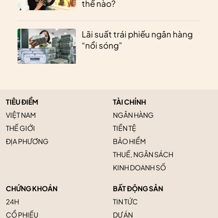
thế nào?
Lãi suất trái phiếu ngân hàng
“nổi sóng”
TIÊU ĐIỂM
TÀI CHÍNH
VIỆT NAM
NGÂN HÀNG
THẾ GIỚI
TIỀN TỆ
ĐỊA PHƯƠNG
BẢO HIỂM
THUẾ, NGÂN SÁCH
KINH DOANH SỐ
CHỨNG KHOÁN
BẤT ĐỘNG SẢN
24H
TIN TỨC
CỔ PHIẾU
DỰ ÁN