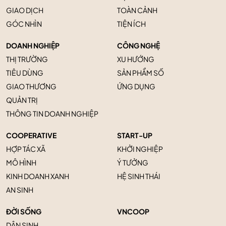
GIAO DỊCH
TOÀN CẢNH
GÓC NHÌN
TIỆN ÍCH
DOANH NGHIỆP
CÔNG NGHỆ
THỊ TRƯỜNG
XU HƯỚNG
TIÊU DÙNG
SẢN PHẨM SỐ
GIAO THƯƠNG
ỨNG DỤNG
QUẢN TRỊ
THÔNG TIN DOANH NGHIỆP
COOPERATIVE
START-UP
HỢP TÁC XÃ
KHỞI NGHIỆP
MÔ HÌNH
Ý TƯỞNG
KINH DOANH XANH
HỆ SINH THÁI
AN SINH
ĐỜI SỐNG
VNCOOP
DÂN SINH