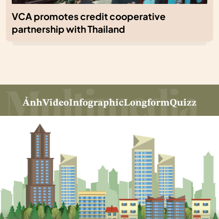
VCA promotes credit cooperative
partnership with Thailand
Ảnh
Video
Infographic
Longform
Quizz