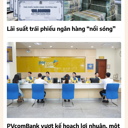
Lãi suất trái phiếu ngân hàng “nổi sóng”
PVcomBank vượt kế hoạch lợi nhuận, một