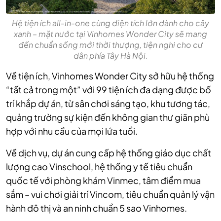
Hệ tiện ích all-in-one cùng diện tích lớn dành cho cây
xanh – mặt nước tại Vinhomes Wonder City sẽ mang
đến chuẩn sống mới thời thượng, tiện nghi cho cư
dân phía Tây Hà Nội.
Về tiện ích, Vinhomes Wonder City sở hữu hệ thống
“tất cả trong một” với 99 tiện ích đa dạng được bố
trí khắp dự án, từ sân chơi sáng tạo, khu tương tác,
quảng trường sự kiện đến không gian thư giãn phù
hợp với nhu cầu của mọi lứa tuổi.
Về dịch vụ, dự án cung cấp hệ thống giáo dục chất
lượng cao Vinschool, hệ thống y tế tiêu chuẩn
quốc tế với phòng khám Vinmec, tâm điểm mua
sắm – vui chơi giải trí Vincom, tiêu chuẩn quản lý vận
hành đô thị và an ninh chuẩn 5 sao Vinhomes.