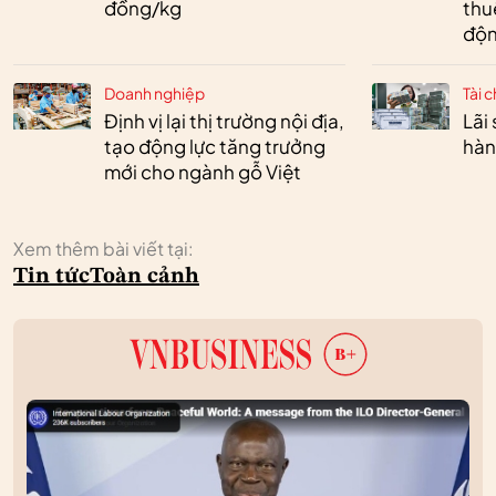
đồng/kg
thu
độn
Doanh nghiệp
Tài c
Định vị lại thị trường nội địa,
Lãi
tạo động lực tăng trưởng
hàn
mới cho ngành gỗ Việt
Xem thêm bài viết tại:
Tin tức
Toàn cảnh