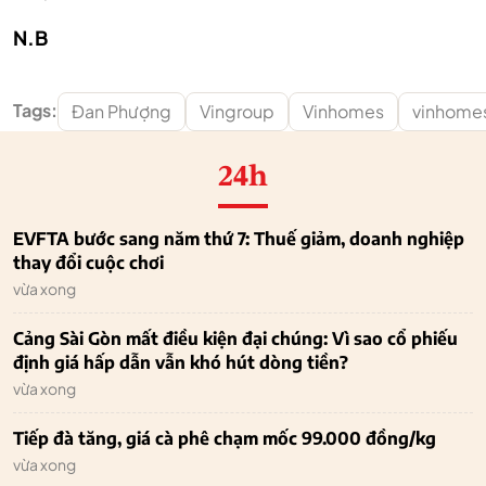
N.B
Tags:
Đan Phượng
Vingroup
Vinhomes
vinhomes
24h
EVFTA bước sang năm thứ 7: Thuế giảm, doanh nghiệp
thay đổi cuộc chơi
vừa xong
Cảng Sài Gòn mất điều kiện đại chúng: Vì sao cổ phiếu
định giá hấp dẫn vẫn khó hút dòng tiền?
vừa xong
Tiếp đà tăng, giá cà phê chạm mốc 99.000 đồng/kg
vừa xong