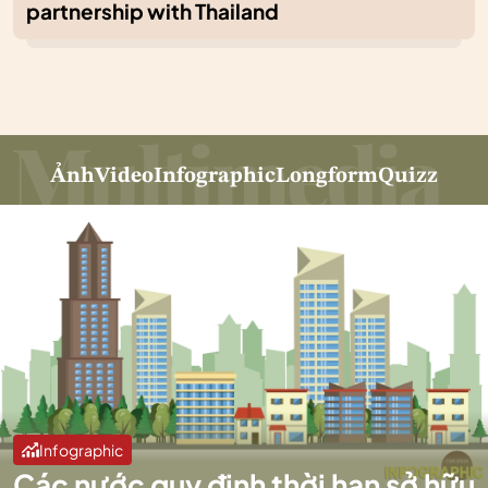
partnership with Thailand
Ảnh
Video
Infographic
Longform
Quizz
Infographic
Các nước quy định thời hạn sở hữu