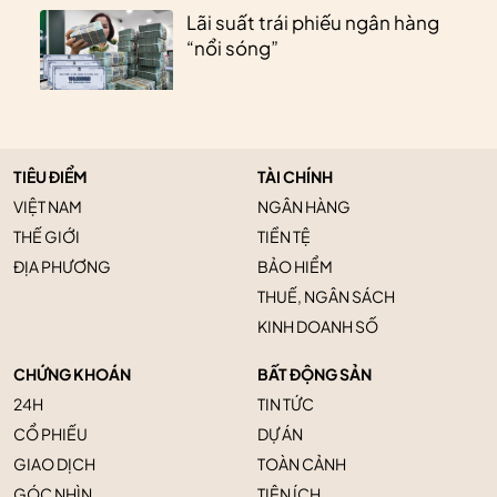
Lãi suất trái phiếu ngân hàng
“nổi sóng”
TIÊU ĐIỂM
TÀI CHÍNH
VIỆT NAM
NGÂN HÀNG
THẾ GIỚI
TIỀN TỆ
ĐỊA PHƯƠNG
BẢO HIỂM
THUẾ, NGÂN SÁCH
KINH DOANH SỐ
CHỨNG KHOÁN
BẤT ĐỘNG SẢN
24H
TIN TỨC
CỔ PHIẾU
DỰ ÁN
GIAO DỊCH
TOÀN CẢNH
GÓC NHÌN
TIỆN ÍCH