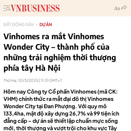
BẤT ĐỘNG SẢN
DỰ ÁN
Vinhomes ra mắt Vinhomes
Wonder City – thành phố của
những trải nghiệm thời thượng
phía tây Hà Nội
Thứ Hai, 10/3/2025 | 11:31 GMT+7
Hôm nay Công ty Cổ phần Vinhomes (mã CK:
VHM) chính thức ra mắt đại đô thị Vinhomes
Wonder City tại Đan Phượng. Với quy mô
133,4ha, mật độ xây dựng 26,7% và 99 tiện ích
đẳng cấp – dự án sẽ thiết lập chuẩn mực sống
mới, thời thượng và vượt trội cho khu vực Tây