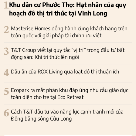
1
Khu dân cư Phước Thọ: Hạt nhân của quy
hoạch đô thị tri thức tại Vĩnh Long
2
Masterise Homes đồng hành cùng khách hàng trên
toàn quốc với giải pháp tài chính ưu việt
3
T&T Group viết lại quy tắc “vị trí” trong đầu tư bất
động sản: Khi tri thức lên ngôi
4
Dấu ấn của ROX Living qua loạt đô thị thuận ích
5
Ecopark ra mắt phân khu đáp ứng nhu cầu giáo dục
toàn diện cho trẻ tại Eco Retreat
6
Cách T&T đầu tư vào năng lực cạnh tranh mới của
Đồng bằng sông Cửu Long