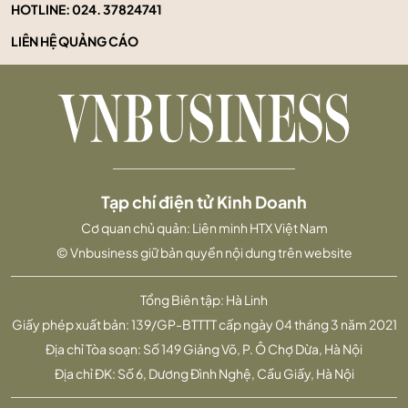
HOTLINE:
024. 37824741
LIÊN HỆ QUẢNG CÁO
Tạp chí điện tử Kinh Doanh
Cơ quan chủ quản: Liên minh HTX Việt Nam
© Vnbusiness giữ bản quyền nội dung trên website
Tổng Biên tập: Hà Linh
Giấy phép xuất bản: 139/GP-BTTTT cấp ngày 04 tháng 3 năm 2021
Địa chỉ Tòa soạn: Số 149 Giảng Võ, P. Ô Chợ Dừa, Hà Nội
Địa chỉ ĐK: Số 6, Dương Đình Nghệ, Cầu Giấy, Hà Nội