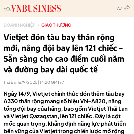
DOANH NGHIỆP
GIAO THƯƠNG
Vietjet đón tàu bay thân rộng
mới, nâng đội bay lên 121 chiếc –
Sẵn sàng cho cao điểm cuối năm
và đường bay dài quốc tế
Thứ Ba, 16/9/2025 | 14:20 GMT+7
Ngày 14/9, Vietjet chính thức đón thêm tàu bay
A330 thân rộng mang số hiệu VN-A820, nâng
tổng đội bay của hãng, bao gồm Vietjet Thái Lan
và Vietjet Qazaqstan, lên 121 chiếc. Đây là cột
mốc quan trọng, khẳng định năng lực phát triển
bền vững của Vietjet trong chiến lược mở rộng