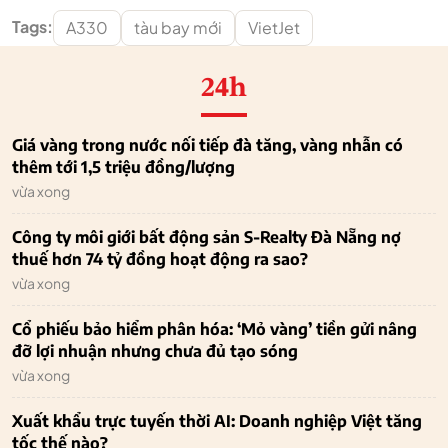
Tags:
A330
tàu bay mới
VietJet
24h
Giá vàng trong nước nối tiếp đà tăng, vàng nhẫn có
thêm tới 1,5 triệu đồng/lượng
vừa xong
Công ty môi giới bất động sản S-Realty Đà Nẵng nợ
thuế hơn 74 tỷ đồng hoạt động ra sao?
vừa xong
Cổ phiếu bảo hiểm phân hóa: ‘Mỏ vàng’ tiền gửi nâng
đỡ lợi nhuận nhưng chưa đủ tạo sóng
vừa xong
Xuất khẩu trực tuyến thời AI: Doanh nghiệp Việt tăng
tốc thế nào?