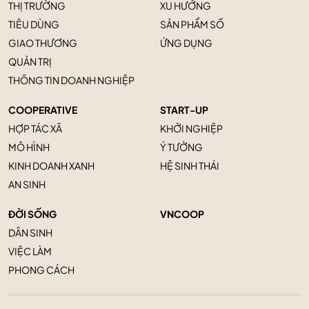
THỊ TRƯỜNG
XU HƯỚNG
TIÊU DÙNG
SẢN PHẨM SỐ
GIAO THƯƠNG
ỨNG DỤNG
QUẢN TRỊ
THÔNG TIN DOANH NGHIỆP
COOPERATIVE
START-UP
HỢP TÁC XÃ
KHỞI NGHIỆP
MÔ HÌNH
Ý TƯỞNG
KINH DOANH XANH
HỆ SINH THÁI
AN SINH
ĐỜI SỐNG
VNCOOP
DÂN SINH
VIỆC LÀM
PHONG CÁCH