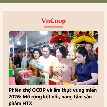
VnCoop
Phiên chợ OCOP và ẩm thực vùng miền
2026: Mở rộng kết nối, nâng tầm sản
phẩm HTX