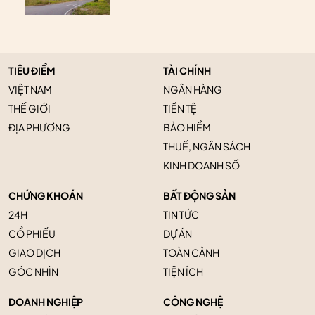
TIÊU ĐIỂM
TÀI CHÍNH
VIỆT NAM
NGÂN HÀNG
THẾ GIỚI
TIỀN TỆ
ĐỊA PHƯƠNG
BẢO HIỂM
THUẾ, NGÂN SÁCH
KINH DOANH SỐ
CHỨNG KHOÁN
BẤT ĐỘNG SẢN
24H
TIN TỨC
CỔ PHIẾU
DỰ ÁN
GIAO DỊCH
TOÀN CẢNH
GÓC NHÌN
TIỆN ÍCH
DOANH NGHIỆP
CÔNG NGHỆ