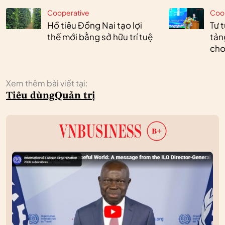
Cooperative
Coo
Hồ tiêu Đồng Nai tạo lợi
Tư 
thế mới bằng sở hữu trí tuệ
tản
cho
Xem thêm bài viết tại:
Tiêu dùng
Quản trị