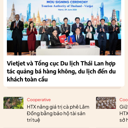
Vietjet và Tổng cục Du lịch Thái Lan hợp
tác quảng bá hàng không, du lịch đến du
khách toàn cầu
Cooperative
Coo
HTX nâng giá trị cà phê Lâm
Giữ
Đồng bằng bảo hộ tài sản
HTX
trí tuệ
sở h