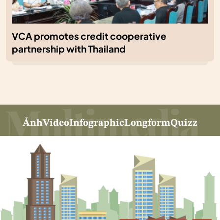
VCA promotes credit cooperative
partnership with Thailand
Ảnh
Video
Infographic
Longform
Quizz