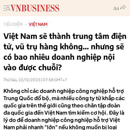
TIÊU ĐIỂM
VIỆT NAM
Việt Nam sẽ thành trung tâm điện
tử, vũ trụ hàng không... nhưng sẽ
có bao nhiêu doanh nghiệp nội
vào được chuỗi?
Thứ Sáu, 22/12/2023 | 07:58 GMT+7
Không chỉ các doanh nghiệp công nghiệp hỗ trợ
Trung Quốc đổ bộ, mà nhiều công ty từ khắp các
quốc gia trên thế giới cũng theo chân tập đoàn
đa quốc gia đến Việt Nam tìm kiếm cơ hội. Đây là
lý do để doanh nghiệp công nghiệp hỗ trợ Việt
Nam phải nhanh "lớn" nếu không muốn bị loại