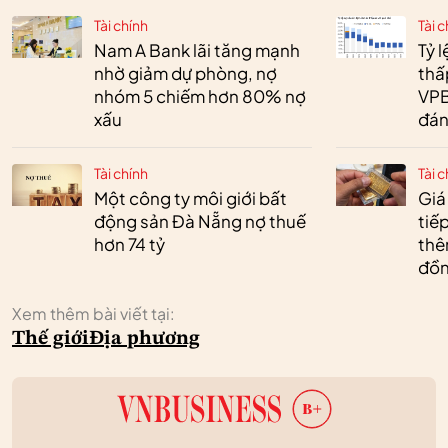
Tài chính
Tài c
Nam A Bank lãi tăng mạnh
Tỷ 
nhờ giảm dự phòng, nợ
thấ
nhóm 5 chiếm hơn 80% nợ
VPB
xấu
đán
Tài chính
Tài c
Một công ty môi giới bất
Giá
động sản Đà Nẵng nợ thuế
tiế
hơn 74 tỷ
thêm
đồn
Xem thêm bài viết tại:
Thế giới
Địa phương