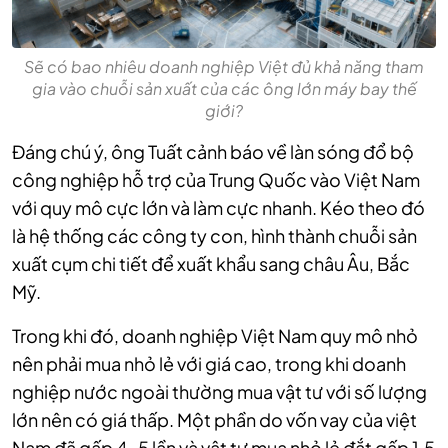
Sẽ có bao nhiêu doanh nghiệp Việt đủ khả năng tham
gia vào chuỗi sản xuất của các ông lớn máy bay thế
giới?
Đáng chú ý, ông Tuất cảnh báo về làn sóng đổ bộ
công nghiệp hỗ trợ của Trung Quốc vào Việt Nam
với quy mô cực lớn và làm cực nhanh. Kéo theo đó
là hệ thống các công ty con, hình thành chuỗi sản
xuất cụm chi tiết để xuất khẩu sang châu Âu, Bắc
Mỹ.
Trong khi đó, doanh nghiệp Việt Nam quy mô nhỏ
nên phải mua nhỏ lẻ với giá cao, trong khi doanh
nghiệp nước ngoài thường mua vật tư với số lượng
lớn nên có giá thấp. Một phần do vốn vay của việt
Nam đã gấp 4-5 lần và vật tư mua nhỏ lẻ đắt gấp 1,5