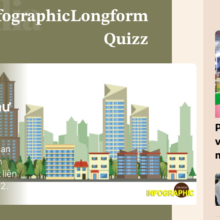
fographic
Longform
Quizz
i
hư
ban
h
 liên
2.