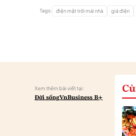
Tags:
điện mặt trời mái nhà
giá điện
Cù
Xem thêm bài viết tại:
Đời sống
VnBusiness B+