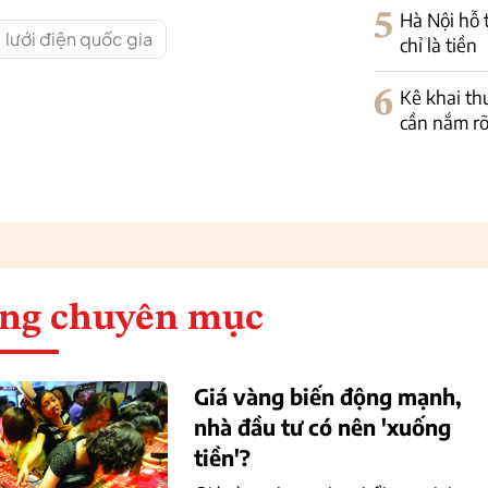
5
Hà Nội hỗ 
lưới điện quốc gia
chỉ là tiền
6
Kê khai th
cần nắm r
ng chuyên mục
Giá vàng biến động mạnh,
nhà đầu tư có nên 'xuống
tiền'?