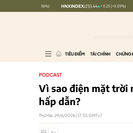
HNXINDEX:
293.44
UPCOMIN
+ 1.63 (+0.36%)
+ 0.25 (+0.09%)
TIÊU ĐIỂM
TÀI CHÍNH
CHỨNG 
PODCAST
Vì sao điện mặt trời
hấp dẫn?
Thứ Hai, 29/6/2026 | 17:55 GMT+7