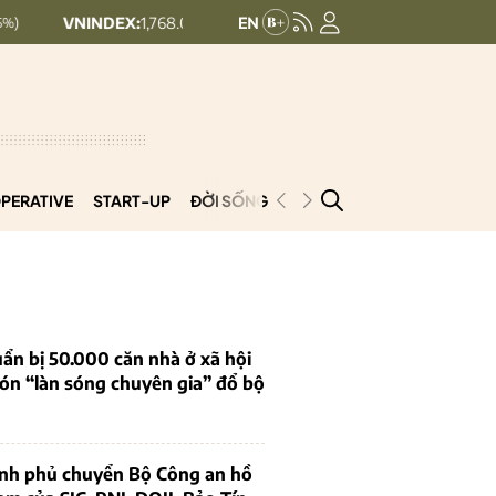
INDEX:
1,768.06
HNX30:
455.12
+ 6.83 (+0.39%)
+ 1.63 (+0.36%)
PERATIVE
START-UP
ĐỜI SỐNG
PODCAST
VNCOOP
ẩn bị 50.000 căn nhà ở xã hội
ón “làn sóng chuyên gia” đổ bộ
ính phủ chuyển Bộ Công an hồ