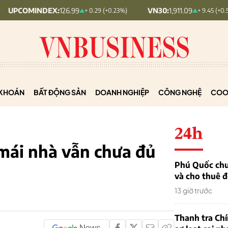
DEX:
126.99
VN30:
1,911.09
VN
+ 0.29 (+0.23%)
+ 9.45 (+0.5%)
KHOÁN
BẤT ĐỘNG SẢN
DOANH NGHIỆP
CÔNG NGHỆ
COO
24h
 mái nhà vẫn chưa đủ
Phú Quốc chu
và cho thuê đ
13 giờ trước
Thanh tra Ch