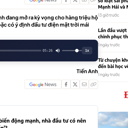
sơ loạt sai ph
Mạnh Hải và 
13 giờ trước
h đang mở ra kỳ vọng cho hàng triệu hộ
ặc có ý định đầu tư điện mặt trời mái
Lần đầu vượt 
chinh phục th
1 ngày trước
05:26
1x
Từ chuyện khở
đến bài học v
Tiến Anh
1 ngày trước
biến động mạnh, nhà đầu tư có nên
ền'?