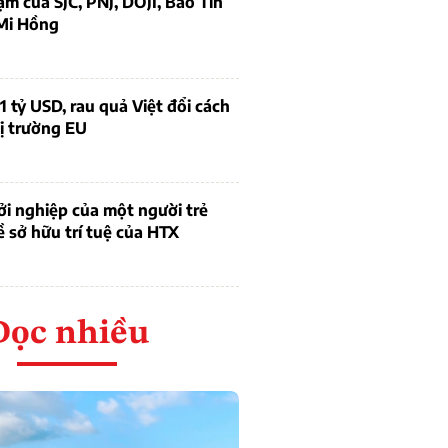
ạm của SJC, PNJ, DOJI, Bảo Tín
Mi Hồng
1 tỷ USD, rau quả Việt đổi cách
ị trường EU
i nghiệp của một người trẻ
ề sở hữu trí tuệ của HTX
Đọc nhiều