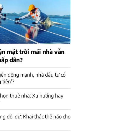
ện mặt trời mái nhà vẫn
hấp dẫn?
iến động mạnh, nhà đầu tư có
 tiền'?
chọn thuê nhà: Xu hướng hay
?
ng dôi dư: Khai thác thế nào cho