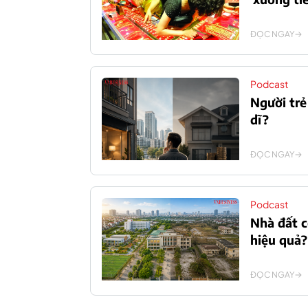
ĐỌC NGAY
Podcast
Người trẻ
dĩ?
ĐỌC NGAY
Podcast
Nhà đất c
hiệu quả?
ĐỌC NGAY