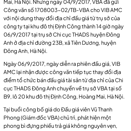
Mai, Hà Nội. Nhưng ngày 04/9/2017, VBA đã gửi
Công văn số 1708003-02/TB-VBA cho VIB AMC
với nội dung thay đổi địa chỉ đấu giá từ trụ sở của
công ty tại khu đô thị Định Công thành 14 giờ ngày
06/9/2017 tại trụ sở Chi cục THADS huyện Đông
Anh ở địa chỉ đường 23B, xã Tiên Dương, huyện
Đông Anh, Hà Nội.
Ngày 06/9/2017, ngày diễn ra phiên đấu giá, VIB
AMC lại nhận được công văn tiếp tục thay đổi địa
điểm tổ chức bán đấu giá tài sản từ địa chỉ của Chi
cục THADS Đông Anh chuyển về trụ sở VBA tại số
B9, lô 20 khu đô thị Định Công, Hoàng Mai, Hà Nội.
Tại buổi công bố giá do Đấu giá viên Vũ Thanh
Phong (Giám đốc VBA) chủ trì, phát hiện một
phong bì đựng phiếu trả giá không nguyên vẹn,