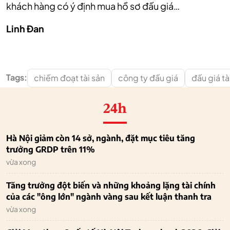
khách hàng có ý định mua hồ sơ đấu giá…
Linh Đan
Tags:
chiếm đoạt tài sản
công ty đấu giá
đấu giá tà
24h
Hà Nội giảm còn 14 sở, ngành, đặt mục tiêu tăng
trưởng GRDP trên 11%
vừa xong
Tăng trưởng đột biến và những khoảng lặng tài chính
của các "ông lớn" ngành vàng sau kết luận thanh tra
vừa xong