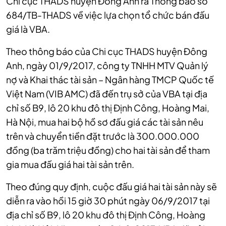
Chi cục THADS huyện Đông Anh ra Thông báo số
684/TB-THADS về việc lựa chọn tổ chức bán đấu
giá là VBA.
Theo thông báo của Chi cục THADS huyện Đông
Anh, ngày 01/9/2017, công ty TNHH MTV Quản lý
nợ và Khai thác tài sản – Ngân hàng TMCP Quốc tế
Việt Nam (VIB AMC) đã đến trụ sở của VBA tại địa
chỉ số B9, lô 20 khu đô thị Định Công, Hoàng Mai,
Hà Nội, mua hai bộ hồ sơ đấu giá các tài sản nêu
trên và chuyển tiền đặt trước là 300.000.000
đồng (ba trăm triệu đồng) cho hai tài sản để tham
gia mua đấu giá hai tài sản trên.
Theo đúng quy định, cuộc đấu giá hai tài sản này sẽ
diễn ra vào hồi 15 giờ 30 phút ngày 06/9/2017 tại
địa chỉ số B9, lô 20 khu đô thị Định Công, Hoàng