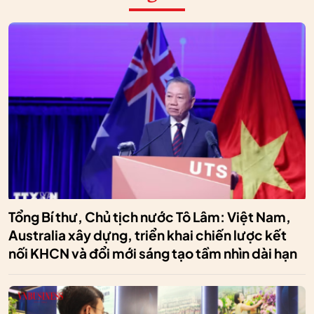
Tổng Bí thư, Chủ tịch nước Tô Lâm: Việt Nam,
Australia xây dựng, triển khai chiến lược kết
nối KHCN và đổi mới sáng tạo tầm nhìn dài hạn