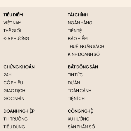
TIÊU ĐIỂM
TÀI CHÍNH
VIỆT NAM
NGÂN HÀNG
THẾ GIỚI
TIỀN TỆ
ĐỊA PHƯƠNG
BẢO HIỂM
THUẾ, NGÂN SÁCH
KINH DOANH SỐ
CHỨNG KHOÁN
BẤT ĐỘNG SẢN
24H
TIN TỨC
CỔ PHIẾU
DỰ ÁN
GIAO DỊCH
TOÀN CẢNH
GÓC NHÌN
TIỆN ÍCH
DOANH NGHIỆP
CÔNG NGHỆ
THỊ TRƯỜNG
XU HƯỚNG
TIÊU DÙNG
SẢN PHẨM SỐ