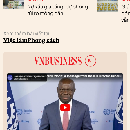
Nợ xấu gia tăng, dự phòng
Giá
rủi ro mỏng dần
đồn
vẫn
Xem thêm bài viết tại:
Việc làm
Phong cách