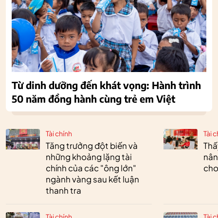
Từ dinh dưỡng đến khát vọng: Hành trình
50 năm đồng hành cùng trẻ em Việt
Tài chính
Tài c
Tăng trưởng đột biến và
Thấ
những khoảng lặng tài
nân
chính của các "ông lớn"
cho
ngành vàng sau kết luận
thanh tra
Tài chính
Tài c