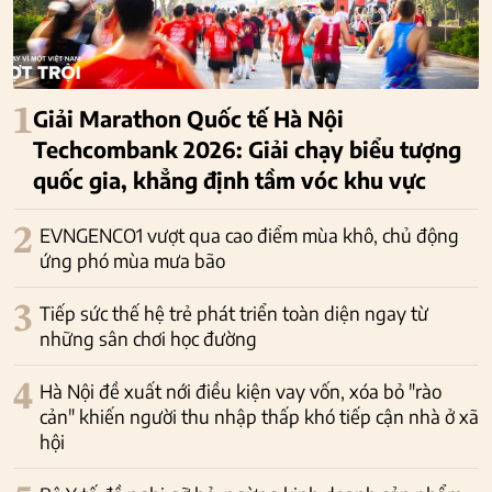
1
Giải Marathon Quốc tế Hà Nội
Techcombank 2026: Giải chạy biểu tượng
quốc gia, khẳng định tầm vóc khu vực
2
EVNGENCO1 vượt qua cao điểm mùa khô, chủ động
ứng phó mùa mưa bão
3
Tiếp sức thế hệ trẻ phát triển toàn diện ngay từ
những sân chơi học đường
4
Hà Nội đề xuất nới điều kiện vay vốn, xóa bỏ "rào
cản" khiến người thu nhập thấp khó tiếp cận nhà ở xã
hội