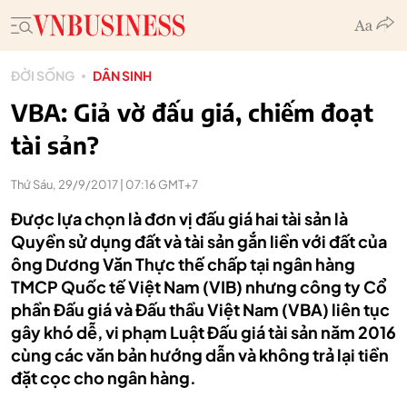
ĐỜI SỐNG
DÂN SINH
VBA: Giả vờ đấu giá, chiếm đoạt
tài sản?
Thứ Sáu, 29/9/2017 | 07:16 GMT+7
Được lựa chọn là đơn vị đấu giá hai tài sản là
Quyền sử dụng đất và tài sản gắn liền với đất của
ông Dương Văn Thực thế chấp tại ngân hàng
TMCP Quốc tế Việt Nam (VIB) nhưng công ty Cổ
phần Đấu giá và Đấu thầu Việt Nam (VBA) liên tục
gây khó dễ, vi phạm Luật Đấu giá tài sản năm 2016
cùng các văn bản hướng dẫn và không trả lại tiền
đặt cọc cho ngân hàng.