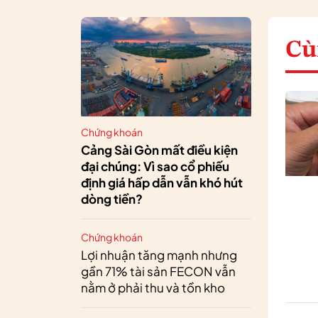
Cù
Chứng khoán
Cảng Sài Gòn mất điều kiện
đại chúng: Vì sao cổ phiếu
định giá hấp dẫn vẫn khó hút
dòng tiền?
Chứng khoán
Lợi nhuận tăng mạnh nhưng
gần 71% tài sản FECON vẫn
nằm ở phải thu và tồn kho