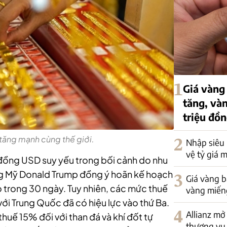
1
Giá vàng 
tăng, vàn
triệu đồ
tăng mạnh cùng thế giới.
2
Nhập siêu
vệ tỷ giá 
i đồng USD suy yếu trong bối cảnh do nhu
ống Mỹ Donald Trump đồng ý hoãn kế hoạch
3
Giá vàng bậ
o trong 30 ngày.
Tuy nhiên, các mức thuế
vàng miếng
i Trung Quốc đã có hiệu lực vào thứ Ba.
4
Allianz mở
huế 15% đối với than đá và khí đốt tự
thương vụ 