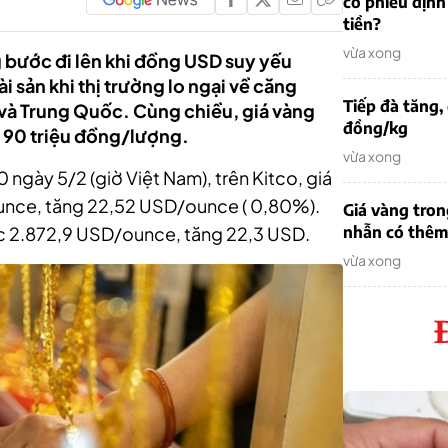
cổ phiếu định
tiền?
vừa xong
g bước đi lên khi đồng USD suy yếu
i sản khi thị trường lo ngại về căng
Tiếp đà tăng,
và Trung Quốc. Cùng chiều, giá vàng
đồng/kg
 90 triệu đồng/lượng.
vừa xong
5/2 (giờ Việt Nam), trên‏‏ Kitco, giá
unce, tăng 22,52 USD/ounce ( 0,80%).
Giá vàng tron
mức 2.872,9 USD/ounce, tăng 22,3 USD.
nhẫn có thêm 
vừa xong