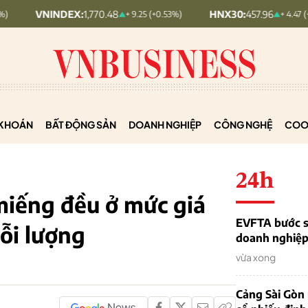
EX:
1,770.48
HNX30:
457.96
H
+ 9.25 (+0.53%)
+ 4.47 (+0.99%)
KHOÁN
BẤT ĐỘNG SẢN
DOANH NGHIỆP
CÔNG NGHỆ
COO
24h
iếng đều ở mức giá
EVFTA bước s
ỗi lượng
doanh nghiệp 
vừa xong
Cảng Sài Gòn 