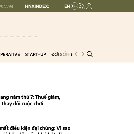
NXINDEX:
292.28
UPCOMINDEX:
126.96
0.91 (0.31%)
+ 0.26 (+0.21%
PERATIVE
START-UP
ĐỜI SỐNG
PODCAST
VNCOOP
ang năm thứ 7: Thuế giảm,
thay đổi cuộc chơi
mất điều kiện đại chúng: Vì sao