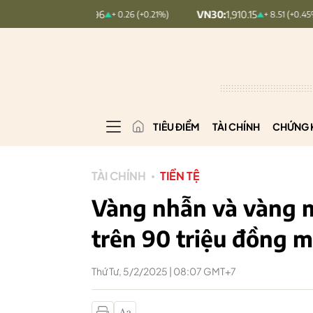
:
126.96
VN30:
1,910.15
VNIND
+ 0.26 (+0.21%)
+ 8.51 (+0.45%)
TIÊU ĐIỂM
TÀI CHÍNH
CHỨNG 
TÀI CHÍNH
TIỀN TỆ
Vàng nhẫn và vàng m
trên 90 triệu đồng m
Thứ Tư, 5/2/2025 | 08:07 GMT+7