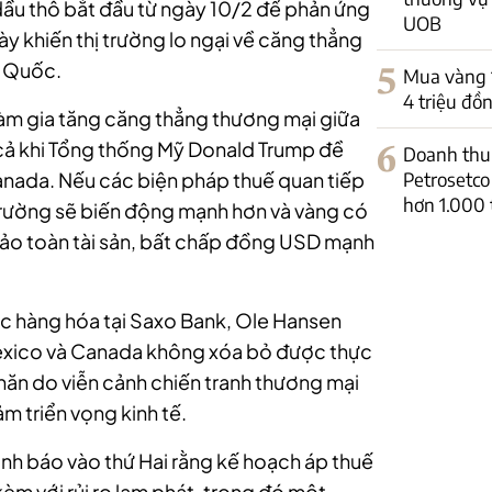
dầu thô bắt đầu từ ngày 10/2 để phản ứng
UOB
y khiến thị trường lo ngại về căng thẳng
g Quốc.
5
Mua vàng 14
4 triệu đồ
 làm gia tăng căng thẳng thương mại giữa
y cả khi Tổng thống Mỹ Donald Trump đề
6
Doanh thu 
anada. Nếu các biện pháp thuế quan tiếp
Petrosetco
hơn 1.000 
 trường sẽ biến động mạnh hơn và vàng có
 bảo toàn tài sản, bất chấp đồng USD mạnh
c hàng hóa tại Saxo Bank, Ole Hansen
Mexico và Canada không xóa bỏ được thực
khăn do viễn cảnh chiến tranh thương mại
ảm triển vọng kinh tế.
nh báo vào thứ Hai rằng kế hoạch áp thuế
èm với rủi ro lạm phát, trong đó một