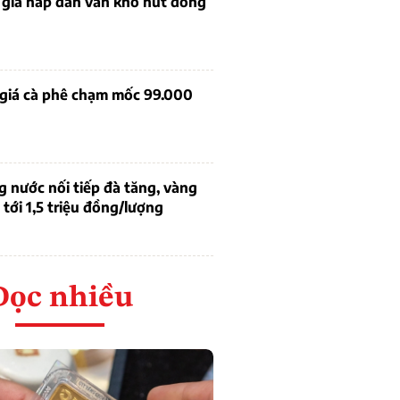
 giá hấp dẫn vẫn khó hút dòng
 giá cà phê chạm mốc 99.000
g nước nối tiếp đà tăng, vàng
tới 1,5 triệu đồng/lượng
Đọc nhiều