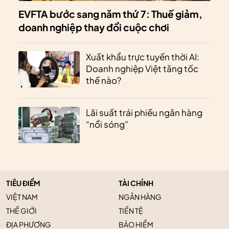
EVFTA bước sang năm thứ 7: Thuế giảm,
doanh nghiệp thay đổi cuộc chơi
Xuất khẩu trực tuyến thời AI:
Doanh nghiệp Việt tăng tốc
thế nào?
Lãi suất trái phiếu ngân hàng
“nổi sóng”
TIÊU ĐIỂM
TÀI CHÍNH
VIỆT NAM
NGÂN HÀNG
THẾ GIỚI
TIỀN TỆ
ĐỊA PHƯƠNG
BẢO HIỂM