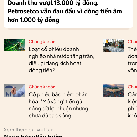
Doanh thu vượt 13.000 tỷ đồng,
Petrosetco vẫn đau đầu vì dòng tiền âm
hơn 1.000 tỷ đồng
Chứng khoán
Chứ
Loạt cổ phiếu doanh
Thé
nghiệp nhà nước tăng trần,
doa
điều gì đang kích hoạt
tro
dòng tiền?
vốn
Chứng khoán
Chứ
Cổ phiếu bảo hiểm phân
Cản
hóa: ‘Mỏ vàng’ tiền gửi
kiệ
nâng đỡ lợi nhuận nhưng
phi
chưa đủ tạo sóng
khó
Xem thêm bài viết tại: