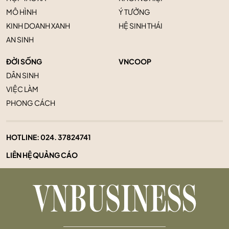
MÔ HÌNH
Ý TƯỞNG
KINH DOANH XANH
HỆ SINH THÁI
AN SINH
ĐỜI SỐNG
VNCOOP
DÂN SINH
VIỆC LÀM
PHONG CÁCH
HOTLINE:
024. 37824741
LIÊN HỆ QUẢNG CÁO