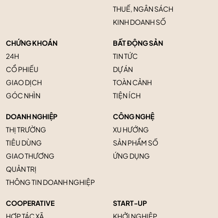
THUẾ, NGÂN SÁCH
KINH DOANH SỐ
CHỨNG KHOÁN
BẤT ĐỘNG SẢN
24H
TIN TỨC
CỔ PHIẾU
DỰ ÁN
GIAO DỊCH
TOÀN CẢNH
GÓC NHÌN
TIỆN ÍCH
DOANH NGHIỆP
CÔNG NGHỆ
THỊ TRƯỜNG
XU HƯỚNG
TIÊU DÙNG
SẢN PHẨM SỐ
GIAO THƯƠNG
ỨNG DỤNG
QUẢN TRỊ
THÔNG TIN DOANH NGHIỆP
COOPERATIVE
START-UP
HỢP TÁC XÃ
KHỞI NGHIỆP