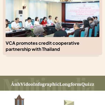
VCA promotes credit cooperative
partnership with Thailand
Ảnh
Video
Infographic
Longform
Quizz