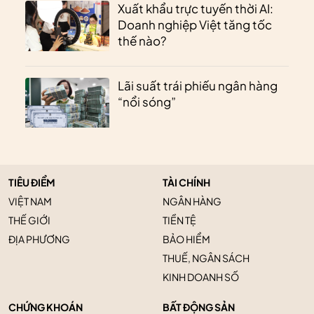
Xuất khẩu trực tuyến thời AI:
Doanh nghiệp Việt tăng tốc
thế nào?
Lãi suất trái phiếu ngân hàng
“nổi sóng”
TIÊU ĐIỂM
TÀI CHÍNH
VIỆT NAM
NGÂN HÀNG
THẾ GIỚI
TIỀN TỆ
ĐỊA PHƯƠNG
BẢO HIỂM
THUẾ, NGÂN SÁCH
KINH DOANH SỐ
CHỨNG KHOÁN
BẤT ĐỘNG SẢN