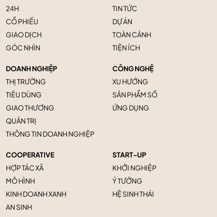
24H
TIN TỨC
CỔ PHIẾU
DỰ ÁN
GIAO DỊCH
TOÀN CẢNH
GÓC NHÌN
TIỆN ÍCH
DOANH NGHIỆP
CÔNG NGHỆ
THỊ TRƯỜNG
XU HƯỚNG
TIÊU DÙNG
SẢN PHẨM SỐ
GIAO THƯƠNG
ỨNG DỤNG
QUẢN TRỊ
THÔNG TIN DOANH NGHIỆP
COOPERATIVE
START-UP
HỢP TÁC XÃ
KHỞI NGHIỆP
MÔ HÌNH
Ý TƯỞNG
KINH DOANH XANH
HỆ SINH THÁI
AN SINH