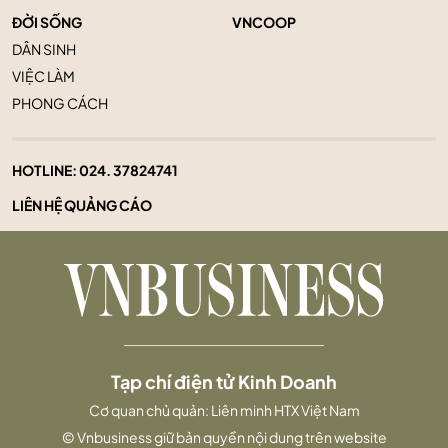
ĐỜI SỐNG
VNCOOP
DÂN SINH
VIỆC LÀM
PHONG CÁCH
HOTLINE:
024. 37824741
LIÊN HỆ QUẢNG CÁO
Tạp chí điện tử Kinh Doanh
Cơ quan chủ quản: Liên minh HTX Việt Nam
© Vnbusiness giữ bản quyền nội dung trên website