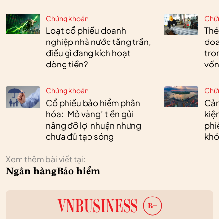
Chứng khoán
Chứ
Loạt cổ phiếu doanh
Thé
nghiệp nhà nước tăng trần,
doa
điều gì đang kích hoạt
tro
dòng tiền?
vốn
Chứng khoán
Chứ
Cổ phiếu bảo hiểm phân
Cản
hóa: ‘Mỏ vàng’ tiền gửi
kiệ
nâng đỡ lợi nhuận nhưng
phi
chưa đủ tạo sóng
khó
Xem thêm bài viết tại:
Ngân hàng
Bảo hiểm