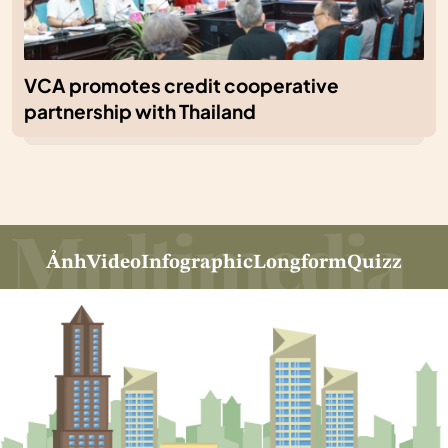
VCA promotes credit cooperative
partnership with Thailand
Ảnh
Video
Infographic
Longform
Quizz