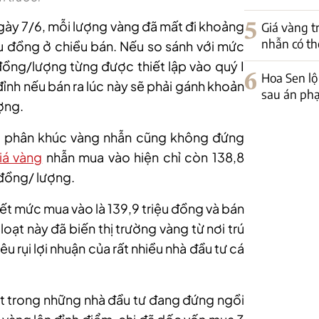
ngày 7/6, mỗi lượng vàng đã mất đi khoảng
5
Giá vàng t
nhẫn có th
iệu đồng ở chiều bán. Nếu so sánh với mức
 đồng/lượng từng được thiết lập vào quý I
6
Hoa Sen lộ
ỉnh nếu bán ra lúc này sẽ phải gánh khoản
sau án phạ
ượng.
, phân khúc vàng nhẫn cũng không đứng
iá vàng
nhẫn mua vào hiện chỉ còn 138,8
 đồng/ lượng.
yết mức mua vào là 139,9 triệu đồng và bán
loạt này đã biến thị trường vàng từ nơi trú
êu rụi lợi nhuận của rất nhiều nhà đầu tư cá
ột trong những nhà đầu tư đang đứng ngồi