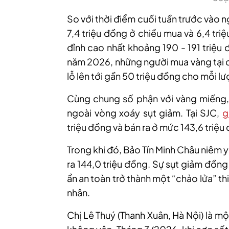
So với thời điểm cuối tuần trước vào 
7,4 triệu đồng ở chiều mua và 6,4 tr
đỉnh cao nhất khoảng 190 - 191 triệu
năm 2026, những người mua vàng tại đ
lỗ lên tới gần 50 triệu đồng cho mỗi l
Cùng chung số phận với vàng miếng
ngoài vòng xoáy sụt giảm. Tại SJC,
g
triệu đồng và bán ra ở mức 143,6 triệu
Trong khi đó, Bảo Tín Minh Châu niêm 
ra 144,0 triệu đồng. Sự sụt giảm đồng 
ẩn an toàn trở thành một “chảo lửa” thi
nhân.
Chị Lê
Thuý
(
Thanh Xuân, Hà Nội) là m