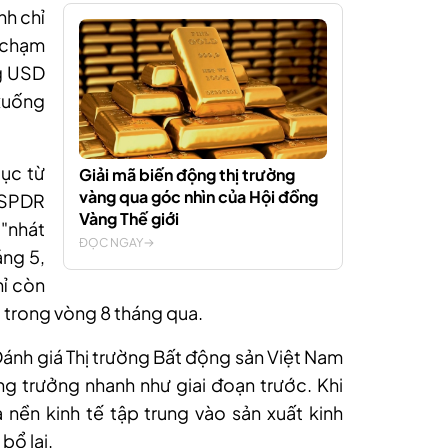
nh chỉ
n chạm
g USD
 xuống
tục từ
Giải mã biến động thị trường
vàng qua góc nhìn của Hội đồng
 SPDR
Vàng Thế giới
"nhát
ĐỌC NGAY
áng 5,
hỉ còn
 trong vòng 8 tháng qua.
Đánh giá Thị trường Bất động sản Việt Nam
g trưởng nhanh như giai đoạn trước. Khi
nền kinh tế tập trung vào sản xuất kinh
bổ lại.