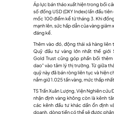
Áp lực bán tháo xuất hiện trong bối cả
số đồng USD (DXY Index) lần đầu tiê
mốc 100 điểm kể từ tháng 3. Khi đồn
mạnh lên, sức hấp dẫn của vàng giảm
đáng kể.
Thêm vào đó, động thái xả hàng liên 
Quỹ đầu tư vàng lớn nhất thế giới
Gold Trust cũng góp phần bồi thêm 
dao" vào tâm lý thị trường. Từ giữa th
quỹ này đã bán ròng liên tục và hiện c
nắm giữ 1.025 tấn vàng, mức thấp nhất
TS Trần Xuân Lượng, Viện Nghiên cứu 
nhận định vàng không còn là kênh tăn
các kênh đầu tư khác dần ổn định và 
doanh, dòng tiền có thể sẽ được phân 