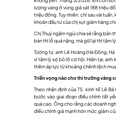
không yên. Tháng 3
/
2026, khi cơn sốt
lượng vàng ở vùng giá sát 188 triệu 
triệu đồng. Tuy nhiên, chỉ sau vài tuầ
khoản đầu tư của chị sụt giảm hàng ch
Chị Thuý ngậm ngùi chia sẻ rằng bản th
bán thì lỗ quá nặng, mà giữ lại thì tâm l
Tương tự, anh Lê
Hoàng (Hà Đông, Hà 
vì tâm lý sợ bỏ lỡ cơ hội. Hiện tại, an
thêm áp lực từ khoảng chênh lệch mua
Triển vọng nào cho thi trường vàng 
Theo nhận định của T
S.
kinh tế Lê Bá
bước vào giai đoạn điều chỉnh tất yếu
quá cao. Ông cho rằng các doanh nghi
điều chỉnh giá mạnh hơn mức giảm của 