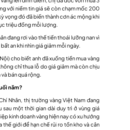
 vàng lên đỉnh điểm, chị đã dốc vốn mua 3
đồng với niềm tin giá sẽ còn chạm mốc 200
n, kỳ vọng đó đã biến thành cơn ác mộng khi
ục triệu đồng mỗi lượng.
ân đang rơi vào thế tiến thoái lưỡng nan vì
ý bất an khi nhìn giá giảm mỗi ngày.
Nội)
cho biết anh đã xuống tiền mua vàng
h không chỉ thua lỗ do giá giảm mà còn chịu
 và bán quá rộng.
cuối năm?
 Chí Nhân, thị trường vàng Việt Nam đang
 sau một thời gian dài duy trì ở vùng giá
ệp kinh doanh vàng hiện nay có xu hướng
thế giới để hạn chế rủi ro tồn kho và cân