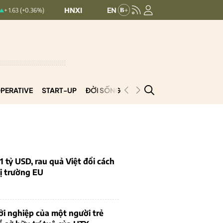
HNXINDEX:
293.44
UPCOMINDEX:
126.99
6%)
+ 0.25 (+0.09%)
PERATIVE
START-UP
ĐỜI SỐNG
PODCAST
VNCOOP
1 tỷ USD, rau quả Việt đổi cách
ị trường EU
i nghiệp của một người trẻ