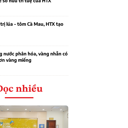
ề sở hữu trí tuệ của HTX
trị lúa - tôm Cà Mau, HTX tạo
ng nước phân hóa, vàng nhẫn có
hơn vàng miếng
Đọc nhiều