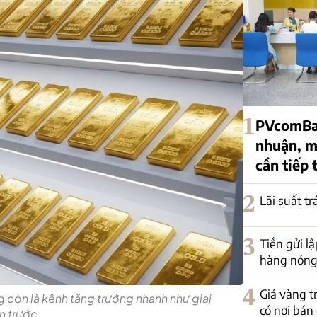
1
PVcomBan
nhuận, mộ
cần tiếp 
2
Lãi suất t
3
Tiền gửi lậ
hàng nóng 
4
Giá vàng t
 còn là kênh tăng trưởng nhanh như giai
có nơi bán
n trước.