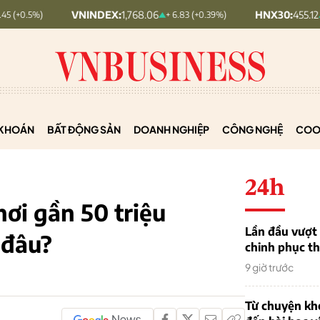
VNINDEX:
1,768.06
HNX30:
455.12
+ 6.83 (+0.39%)
+ 1.63 (+0.3
KHOÁN
BẤT ĐỘNG SẢN
DOANH NGHIỆP
CÔNG NGHỆ
COO
24h
ơi gần 50 triệu
Lần đầu vượt 
 đâu?
chinh phục th
9 giờ trước
Từ chuyện khở