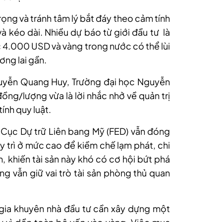
ọng và tránh tâm lý bắt đáy theo cảm tính
và kéo dài. Nhiều dự báo từ giới đầu tư là
c 4.000 USD và vàng trong nước có thể lùi
ơng lai gần.
uyễn Quang Huy, Trường đại học Nguyễn
đồng/lượng vừa là lời nhắc nhở về quản trị
tính quy luật.
a Cục Dự trữ Liên bang Mỹ (FED) vẫn đóng
uy trì ở mức cao để kiềm chế lạm phát, chi
n, khiến tài sản này khó có cơ hội bứt phá
ng vẫn giữ vai trò tài sản phòng thủ quan
gia khuyên nhà đầu tư cần xây dựng một