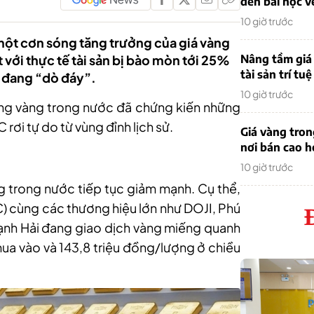
đến bài học v
10 giờ trước
một cơn sóng tăng trưởng của giá vàng
 với thực tế tài sản bị bào mòn tới 25%
Nâng tầm giá 
tài sản trí tuệ
ẫn đang “dò đáy”.
10 giờ trước
ường vàng trong nước đã chứng kiến những
rơi tự do từ vùng đỉnh lịch sử.
Giá vàng tro
nơi bán cao 
10 giờ trước
g trong nước tiếp tục
giảm mạnh
. Cụ thể,
) cùng các thương hiệu lớn như DOJI, Phú
ạnh Hải đang giao dịch vàng miếng quanh
ua vào và 143,8 triệu đồng/lượng ở chiều