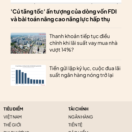
'Cú tăng tốc' ấn tượng của dòng vốn FDI
và bài toán nâng cao năng lực hấp thụ
Thanh khoản tiếp tục điều
chỉnh khi lãi suất vay mua nhà
vượt 14%?
Tiền gửi lập kỷ lục, cuộc đua lãi
suất ngân hàng nóng trở lại
TIÊU ĐIỂM
TÀI CHÍNH
VIỆT NAM
NGÂN HÀNG
THẾ GIỚI
TIỀN TỆ