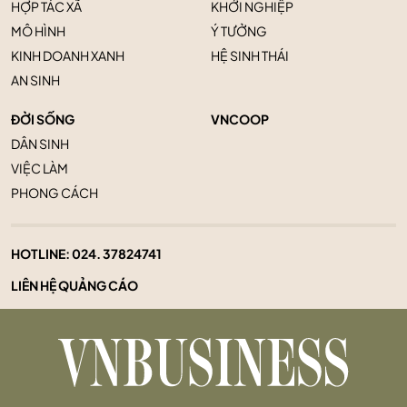
HỢP TÁC XÃ
KHỞI NGHIỆP
MÔ HÌNH
Ý TƯỞNG
KINH DOANH XANH
HỆ SINH THÁI
AN SINH
ĐỜI SỐNG
VNCOOP
DÂN SINH
VIỆC LÀM
PHONG CÁCH
HOTLINE:
024. 37824741
LIÊN HỆ QUẢNG CÁO