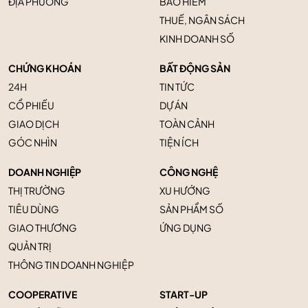
ĐỊA PHƯƠNG
BẢO HIỂM
THUẾ, NGÂN SÁCH
KINH DOANH SỐ
CHỨNG KHOÁN
BẤT ĐỘNG SẢN
24H
TIN TỨC
CỔ PHIẾU
DỰ ÁN
GIAO DỊCH
TOÀN CẢNH
GÓC NHÌN
TIỆN ÍCH
DOANH NGHIỆP
CÔNG NGHỆ
THỊ TRƯỜNG
XU HƯỚNG
TIÊU DÙNG
SẢN PHẨM SỐ
GIAO THƯƠNG
ỨNG DỤNG
QUẢN TRỊ
THÔNG TIN DOANH NGHIỆP
COOPERATIVE
START-UP