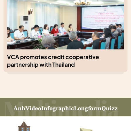
VCA promotes credit cooperative
partnership with Thailand
Ảnh
Video
Infographic
Longform
Quizz