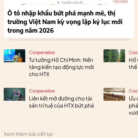
Ô tô nhập khẩu bứt phá mạnh mẽ, thị
trường Việt Nam kỳ vọng lập kỷ lục mới
trong năm 2026
Cooperative
Coo
Tư tưởng Hồ Chí Minh: Nền
Hồ 
tảng kiến tạo động lực mới
thế
cho HTX
Cooperative
Coo
Liên kết mở đường cho tài
Ưu 
sản trí tuệ của HTX bứt phá
phá
vươ
Xem thêm bài viết tại: