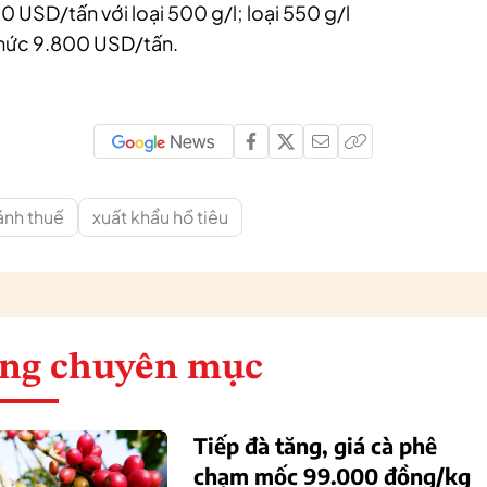
0 USD/tấn với loại 500 g/l; loại 550 g/l
 mức 9.800 USD/tấn.
ánh thuế
xuất khẩu hồ tiêu
ng chuyên mục
Tiếp đà tăng, giá cà phê
chạm mốc 99.000 đồng/kg