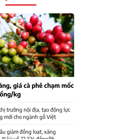
tăng, giá cà phê chạm mốc
đồng/kg
 thị trường nội địa, tạo động lực
g mới cho ngành gỗ Việt
ầu giảm đồng loạt, xăng
I lùi về 22.324 đồng/lít