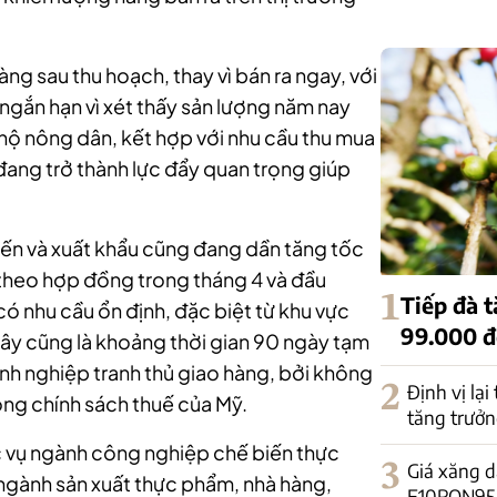
g sau thu hoạch, thay vì bán ra ngay, với
 ngắn hạn vì xét thấy sản lượng năm nay
 hộ nông dân, kết hợp với nhu cầu thu mua
ang trở thành lực đẩy quan trọng giúp
ến và xuất khẩu cũng đang dần tăng tốc
 theo hợp đồng trong tháng 4 và đầu
1
Tiếp đà 
có nhu cầu ổn định, đặc biệt từ khu vực
99.000 
ây cũng là khoảng thời gian 90 ngày tạm
nh nghiệp tranh thủ giao hàng, bởi không
2
Định vị lại
ong chính sách thuế của Mỹ.
tăng trưởn
c vụ ngành công nghiệp chế biến thực
3
Giá xăng d
g ngành sản xuất thực phẩm, nhà hàng,
E10RON95-II