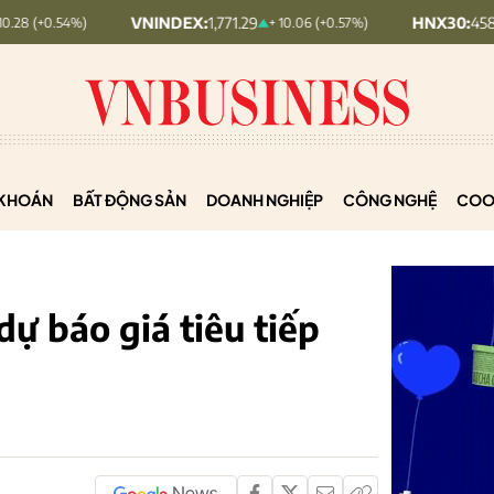
VNINDEX:
1,771.29
HNX30:
458.8
+ 10.06 (+0.57%)
+ 5.31 (+
KHOÁN
BẤT ĐỘNG SẢN
DOANH NGHIỆP
CÔNG NGHỆ
COO
ự báo giá tiêu tiếp