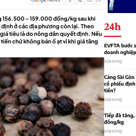
g 156.500 - 159.000 đồng/kg sau khi
24h
 định ở các địa phương còn lại. Theo
, giá tiêu là do nông dân quyết định. Nếu
tiền chứ không bán ồ ạt vì khi giá tăng
EVFTA bước s
doanh nghiệp 
vừa xong
Cảng Sài Gòn 
cổ phiếu định
tiền?
vừa xong
Tiếp đà tăng,
đồng/kg
vừa xong