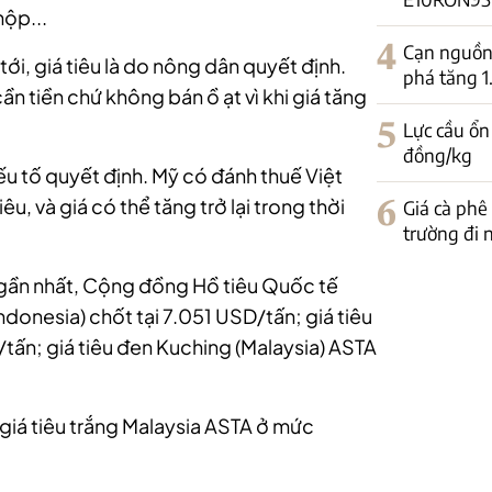
hộp...
4
Cạn nguồn 
tới, giá tiêu là do nông dân quyết định.
phá tăng 
ần tiền chứ không bán ồ ạt vì khi giá tăng
5
Lực cầu ổn
đồng/kg
ếu tố quyết định. Mỹ có đánh thuế Việt
êu, và giá có thể tăng trở lại trong thời
6
Giá cà phê
trường đi
h gần nhất, Cộng đồng Hồ tiêu Quốc tế
ndonesia) chốt tại 7.051 USD/tấn; giá tiêu
tấn; giá tiêu đen Kuching (Malaysia) ASTA
giá tiêu trắng Malaysia ASTA ở mức