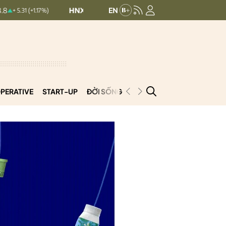
HNXINDEX:
292.96
UPCOMINDEX:
127.13
1.17%)
0.23 (0.08%)
PERATIVE
START-UP
ĐỜI SỐNG
PODCAST
VNCOOP