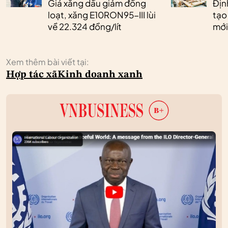
Giá xăng dầu giảm đồng
Định
loạt, xăng E10RON95-III lùi
tạo
về 22.324 đồng/lít
mới
Xem thêm bài viết tại:
Hợp tác xã
Kinh doanh xanh