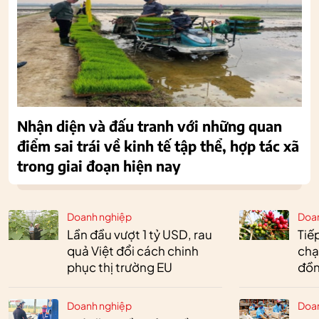
Nhận diện và đấu tranh với những quan
điểm sai trái về kinh tế tập thể, hợp tác xã
trong giai đoạn hiện nay
Doanh nghiệp
Doa
Lần đầu vượt 1 tỷ USD, rau
Tiế
quả Việt đổi cách chinh
chạ
phục thị trường EU
đồn
Doanh nghiệp
Doa