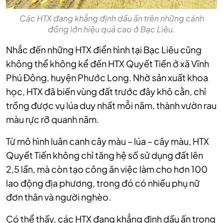
Các HTX đang khẳng định dấu ấn trên những cánh
đồng lớn hiệu quả cao ở Bạc Liêu.
Nhắc đến những HTX điển hình tại Bạc Liêu cũng
không thể không kể đến HTX Quyết Tiến ở xã Vĩnh
Phú Đông, huyện Phước Long. Nhờ sản xuất khoa
học, HTX đã biến vùng đất trước đây khô cằn, chỉ
trồng được vụ lúa duy nhất mỗi năm, thành vườn rau
màu rực rỡ quanh năm.
Từ mô hình luân canh cây màu – lúa – cây màu, HTX
Quyết Tiến không chỉ tăng hệ số sử dụng đất lên
2,5 lần, mà còn tạo công ăn việc làm cho hơn 100
lao động địa phương, trong đó có nhiều phụ nữ
đơn thân và người nghèo.
Có thể thấy, các HTX đang khẳng định dấu ấn trong