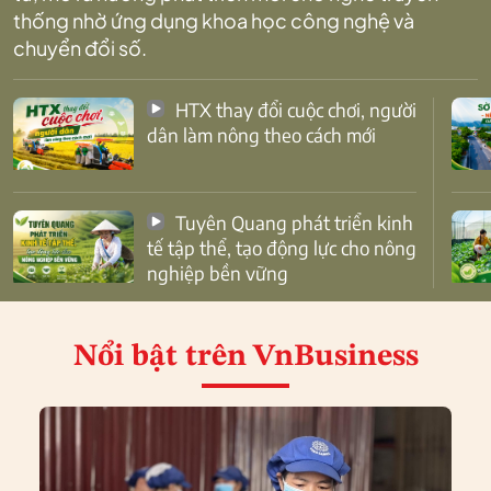
thống nhờ ứng dụng khoa học công nghệ và
chuyển đổi số.
HTX thay đổi cuộc chơi, người
dân làm nông theo cách mới
Tuyên Quang phát triển kinh
tế tập thể, tạo động lực cho nông
nghiệp bền vững
Nổi bật
trên VnBusiness