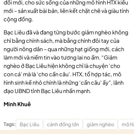
đổi mới, cho sức sống của những mô hình HTX kiểu
mới – sản xuất bài bản, liên kết chặt chẽ và giàu tính
cộng đồng.
Bạc Liêu đã và đang từng bước giảm nghèo không
chỉ bằng chính sách, mà bằng chính đôi tay của
người nông dân – qua những hạt giống mới, cách
làm mới và niềm tin vào tương lai no ấm. “Giảm
nghèo ở Bạc Liêu hiện không chỉ là chuyện ‘cho
con cá’ mà là ‘cho cần câu’. HTX, tổ hợp tác, mô
hình sinh kế nhỏ chính là những ‘cần câu’ ấy”, lãnh
đạo UBND tỉnh Bạc Liêu nhấn mạnh.
Minh Khuê
Tags:
Bạc Liêu
cánh đồng lớn
giảm nghèo
mô hì