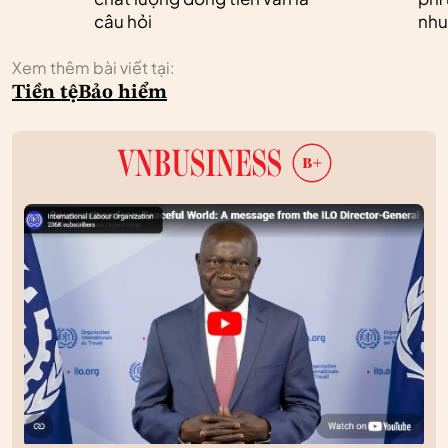
câu hỏi
nhu
Xem thêm bài viết tại:
Tiền tệ
Bảo hiểm