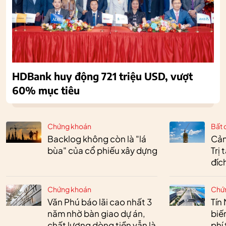
HDBank huy động 721 triệu USD, vượt
60% mục tiêu
Chứng khoán
Bất 
Backlog không còn là "lá
Cản
bùa" của cổ phiếu xây dựng
Trị
đíc
Chứng khoán
Chứ
Văn Phú báo lãi cao nhất 3
Tín 
năm nhờ bàn giao dự án,
biế
chất lượng dòng tiền vẫn là
phí 