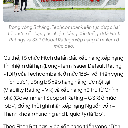
Trong vòng 3 tháng, Techcombank liên tục được hai
tổ chức xếp hạng tín nhiệm hàng đầu thế giới là Fitch
Ratings và S&P Global Ratings xếp hạng tín nhiệm ở
mức cao.
Cụ thể, tổ chức Fitch đã lần đầu xếp hạng xếp hạng
tín nhiệm dài hạn (Long-Term Issuer Default Rating
- IDR) của Techcombank ở mức 'BB-' với triển vọng
“Tích cực”, công bố xếp hạng năng lực nội tại
(Viability Rating – VR) và xếp hạng hỗ trợ từ Chính
phủ (Government Support Rating – GSR) ở mức
'bb-', đồng thời ghi nhận xếp hạng Nguồn vốn –
Thanh khoản (Funding and Liquidity) là ‘bb’.
Theo Fitch Ratings, việc xếp hạng triển vọng “Tích