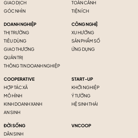
GIAO DỊCH
TOÀN CẢNH
GÓC NHÌN
TIỆN ÍCH
DOANH NGHIỆP
CÔNG NGHỆ
THỊ TRƯỜNG
XU HƯỚNG
TIÊU DÙNG
SẢN PHẨM SỐ
GIAO THƯƠNG
ỨNG DỤNG
QUẢN TRỊ
THÔNG TIN DOANH NGHIỆP
COOPERATIVE
START-UP
HỢP TÁC XÃ
KHỞI NGHIỆP
MÔ HÌNH
Ý TƯỞNG
KINH DOANH XANH
HỆ SINH THÁI
AN SINH
ĐỜI SỐNG
VNCOOP
DÂN SINH