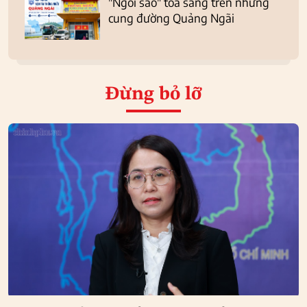
"Ngôi sao" tỏa sáng trên những
cung đường Quảng Ngãi
Đừng bỏ lỡ