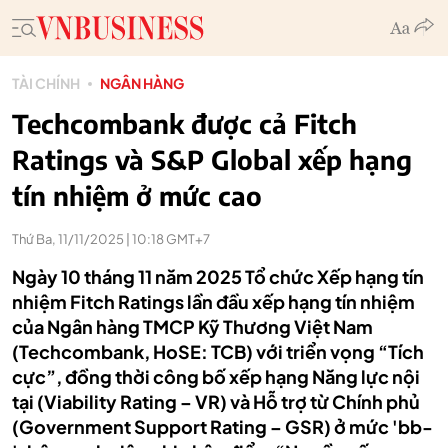
TÀI CHÍNH
NGÂN HÀNG
Techcombank được cả Fitch
Ratings và S&P Global xếp hạng
tín nhiệm ở mức cao
Thứ Ba, 11/11/2025 | 10:18 GMT+7
Ngày 10 tháng 11 năm 2025 Tổ chức Xếp hạng tín
nhiệm Fitch Ratings lần đầu xếp hạng tín nhiệm
của Ngân hàng TMCP Kỹ Thương Việt Nam
(Techcombank, HoSE: TCB) với triển vọng “Tích
cực”, đồng thời công bố xếp hạng Năng lực nội
tại (Viability Rating – VR) và Hỗ trợ từ Chính phủ
(Government Support Rating – GSR) ở mức 'bb-