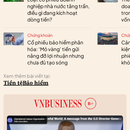
nghiệp nhà nước tăng trần,
doa
điều gì đang kích hoạt
tro
dòng tiền?
vốn
Chứng khoán
Chứ
Cổ phiếu bảo hiểm phân
Cản
hóa: ‘Mỏ vàng’ tiền gửi
kiệ
nâng đỡ lợi nhuận nhưng
phi
chưa đủ tạo sóng
khó
Xem thêm bài viết tại:
Tiền tệ
Bảo hiểm