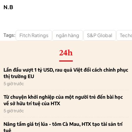
N.B
Tags:
Fitch Ratings
ngân hàng
S&P Global
Tech
24h
Lần đầu vượt 1 tỷ USD, rau quả Việt đổi cách chinh phục
thị trường EU
5 giờ trước
Từ chuyện khởi nghiệp của một người trẻ đến bài học
về sở hữu trí tuệ của HTX
5 giờ trước
Nâng tầm giá trị lúa - tôm Cà Mau, HTX tạo tài sản trí
tuệ