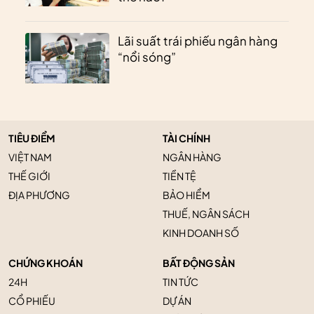
Lãi suất trái phiếu ngân hàng
“nổi sóng”
TIÊU ĐIỂM
TÀI CHÍNH
VIỆT NAM
NGÂN HÀNG
THẾ GIỚI
TIỀN TỆ
ĐỊA PHƯƠNG
BẢO HIỂM
THUẾ, NGÂN SÁCH
KINH DOANH SỐ
CHỨNG KHOÁN
BẤT ĐỘNG SẢN
24H
TIN TỨC
CỔ PHIẾU
DỰ ÁN