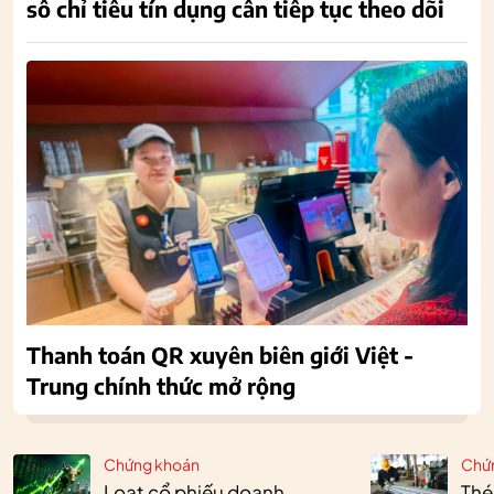
số chỉ tiêu tín dụng cần tiếp tục theo dõi
Thanh toán QR xuyên biên giới Việt -
Trung chính thức mở rộng
Chứng khoán
Chứ
Loạt cổ phiếu doanh
Thé