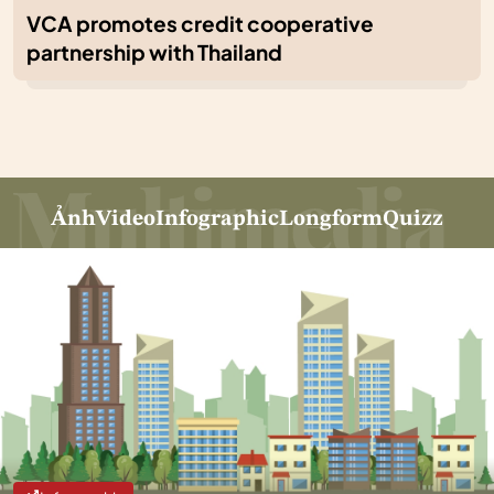
VCA promotes credit cooperative
partnership with Thailand
Ảnh
Video
Infographic
Longform
Quizz