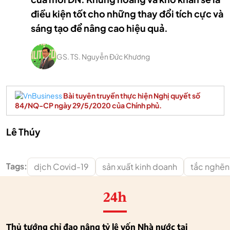
điều kiện tốt cho những thay đổi tích cực và
sáng tạo để nâng cao hiệu quả.
GS. TS. Nguyễn Đức Khương
Bài tuyên truyền thực hiện Nghị quyết số
84/NQ-CP ngày 29/5/2020 của Chính phủ.
Lê Thúy
Tags:
dịch Covid-19
sản xuất kinh doanh
tắc nghẽn 
24h
Thủ tướng chỉ đạo nâng tỷ lệ vốn Nhà nước tại