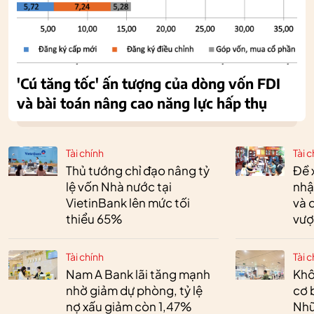
'Cú tăng tốc' ấn tượng của dòng vốn FDI
và bài toán nâng cao năng lực hấp thụ
Tài chính
Tài c
Thủ tướng chỉ đạo nâng tỷ
Đề 
lệ vốn Nhà nước tại
nhậ
VietinBank lên mức tối
và 
thiểu 65%
vượ
Tài chính
Tài c
Nam A Bank lãi tăng mạnh
Khô
nhờ giảm dự phòng, tỷ lệ
cơ 
nợ xấu giảm còn 1,47%
Nhữ