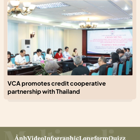
VCA promotes credit cooperative
partnership with Thailand
Ảnh
Video
Infographic
Longform
Quizz