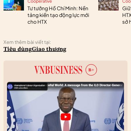
Cooperative
Coo
Tư tưởng Hồ Chí Minh: Nền
Giữ
tảng kiến tạo động lực mới
HTX
cho HTX
sở h
Xem thêm bài viết tại:
Tiêu dùng
Giao thương