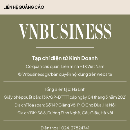
LIÊN HỆ QUẢNG CÁO
Tạp chí điện tử Kinh Doanh
Cơ quan chủ quản: Liên minh HTX Việt Nam
© Vnbusiness giữ bản quyền nội dung trên website
Tổng Biên tập: Hà Linh
Giấy phép xuất bản: 139/GP-BTTTT cấp ngày 04 tháng 3 năm 2021
Địa chỉ Tòa soạn: Số 149 Giảng Võ, P. Ô Chợ Dừa, Hà Nội
Địa chỉ ĐK: Số 6, Dương Đình Nghệ, Cầu Giấy, Hà Nội
Điện thoại:
024. 37824741