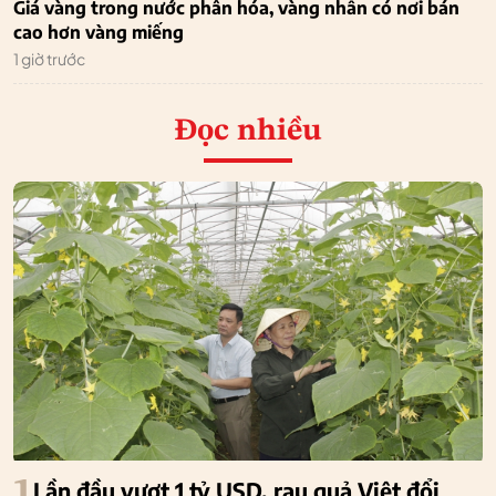
Giá vàng trong nước phân hóa, vàng nhẫn có nơi bán
cao hơn vàng miếng
1 giờ trước
Đọc nhiều
1
Lần đầu vượt 1 tỷ USD, rau quả Việt đổi