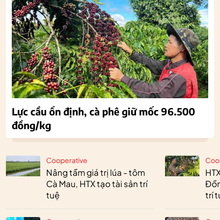
Lực cầu ổn định, cà phê giữ mốc 96.500
đồng/kg
Cooperative
Coo
Nâng tầm giá trị lúa - tôm
HTX
Cà Mau, HTX tạo tài sản trí
Đồn
tuệ
trí 