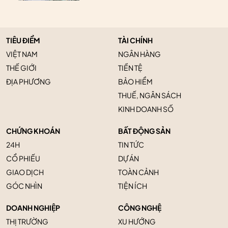
TIÊU ĐIỂM
TÀI CHÍNH
VIỆT NAM
NGÂN HÀNG
THẾ GIỚI
TIỀN TỆ
ĐỊA PHƯƠNG
BẢO HIỂM
THUẾ, NGÂN SÁCH
KINH DOANH SỐ
CHỨNG KHOÁN
BẤT ĐỘNG SẢN
24H
TIN TỨC
CỔ PHIẾU
DỰ ÁN
GIAO DỊCH
TOÀN CẢNH
GÓC NHÌN
TIỆN ÍCH
DOANH NGHIỆP
CÔNG NGHỆ
THỊ TRƯỜNG
XU HƯỚNG