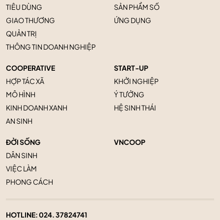
TIÊU DÙNG
SẢN PHẨM SỐ
GIAO THƯƠNG
ỨNG DỤNG
QUẢN TRỊ
THÔNG TIN DOANH NGHIỆP
COOPERATIVE
START-UP
HỢP TÁC XÃ
KHỞI NGHIỆP
MÔ HÌNH
Ý TƯỞNG
KINH DOANH XANH
HỆ SINH THÁI
AN SINH
ĐỜI SỐNG
VNCOOP
DÂN SINH
VIỆC LÀM
PHONG CÁCH
HOTLINE:
024. 37824741