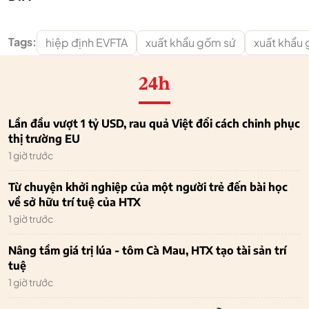
Tags:
hiệp định EVFTA
xuất khẩu gốm sứ
xuất khẩu
24h
Lần đầu vượt 1 tỷ USD, rau quả Việt đổi cách chinh phục
thị trường EU
1 giờ trước
Từ chuyện khởi nghiệp của một người trẻ đến bài học
về sở hữu trí tuệ của HTX
1 giờ trước
Nâng tầm giá trị lúa - tôm Cà Mau, HTX tạo tài sản trí
tuệ
1 giờ trước