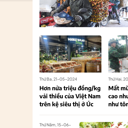
Thứ Ba, 21-05-2024
Thứ Hai, 
Hơn nửa triệu đồng/kg
Mất mùa
vải thiều của Việt Nam
cao như
trên kệ siêu thị ở Úc
như tôm
Thứ Năm, 15-06-