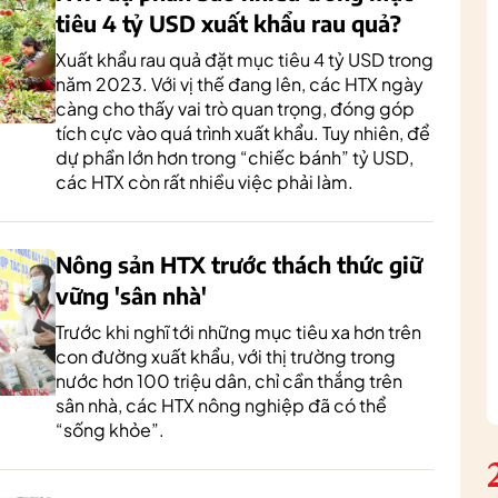
tiêu 4 tỷ USD xuất khẩu rau quả?
Xuất khẩu rau quả đặt mục tiêu 4 tỷ USD trong
năm 2023. Với vị thế đang lên, các HTX ngày
càng cho thấy vai trò quan trọng, đóng góp
tích cực vào quá trình xuất khẩu. Tuy nhiên, để
dự phần lớn hơn trong “chiếc bánh” tỷ USD,
các HTX còn rất nhiều việc phải làm.
Nông sản HTX trước thách thức giữ
vững 'sân nhà'
Trước khi nghĩ tới những mục tiêu xa hơn trên
con đường xuất khẩu, với thị trường trong
nước hơn 100 triệu dân, chỉ cần thắng trên
sân nhà, các HTX nông nghiệp đã có thể
“sống khỏe”.