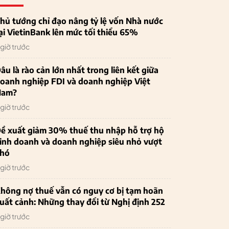
hủ tướng chỉ đạo nâng tỷ lệ vốn Nhà nước
ại VietinBank lên mức tối thiểu 65%
 giờ trước
âu là rào cản lớn nhất trong liên kết giữa
oanh nghiệp FDI và doanh nghiệp Việt
Nam?
 giờ trước
ề xuất giảm 30% thuế thu nhập hỗ trợ hộ
inh doanh và doanh nghiệp siêu nhỏ vượt
hó
 giờ trước
hông nợ thuế vẫn có nguy cơ bị tạm hoãn
uất cảnh: Những thay đổi từ Nghị định 252
 giờ trước