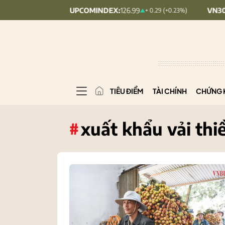
UPCOMINDEX:
126.99
VN30:
1,911.09
.09%)
+ 0.29 (+0.23%)
TIÊU ĐIỂM
TÀI CHÍNH
CHỨNG 
xuất khẩu vải thi
#