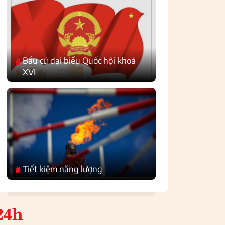
Bầu cử đại biểu Quốc hội khoá
#
XVI
Tiết kiệm năng lượng
#
24h