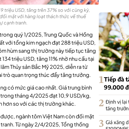
 triệu USD, tăng trên 37% so với cùng kỳ,
ối mặt với hàng loạt thách thức về thuế
ự cạnh tranh.
 trong quý 1/2025, Trung Quốc và Hồng
ất với tổng kim ngạch đạt 288 triệu USD,
ôm hùm sang thị trường này tiếp tục tăng
t 134 triệu USD, tăng 11% nhờ nhu cầu tại
n lãm Thủy sản Bắc Mỹ 2025, diễn ra từ
i trò quan trọng thúc đẩy tăng trưởng.
1
Tiếp đà 
99.000 
ường có mức giá cao nhất. Giá trung bình
 trong tháng 4/2025 đạt 10,9 USD/kg,
2
Định vị lại
 hơn so với các thị trường khác.
tăng trưởn
t được, ngành tôm Việt Nam còn đối mặt
3
Giá xăng d
h tranh. Từ ngày 2/4/2025, Tổng thống
E10RON95-II