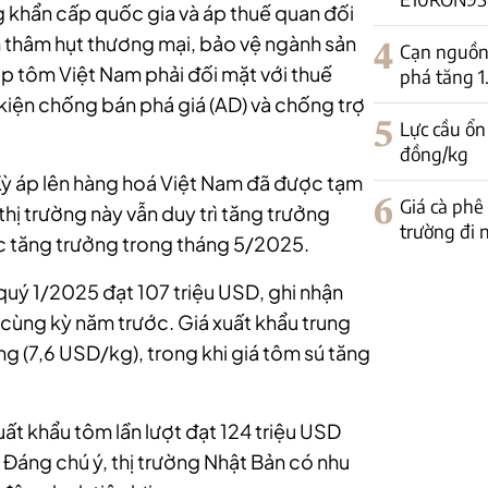
 khẩn cấp quốc gia và áp thuế quan đối
m thâm hụt thương mại, bảo vệ ngành sản
4
Cạn nguồn 
p tôm Việt Nam phải đối mặt với thuế
phá tăng 
 kiện chống bán phá giá (AD) và chống trợ
5
Lực cầu ổn
đồng/kg
Kỳ áp lên hàng hoá Việt Nam đã được tạm
6
Giá cà phê
thị trường này vẫn duy trì tăng trưởng
trường đi
ục tăng trưởng trong tháng 5/2025.
 quý 1/2025 đạt 107 triệu USD, ghi nhận
cùng kỳ năm trước. Giá xuất khẩu trung
g (7,6 USD/kg), trong khi giá tôm sú tăng
uất khẩu tôm lần lượt đạt 124 triệu USD
 Đáng chú ý, thị trường Nhật Bản có nhu