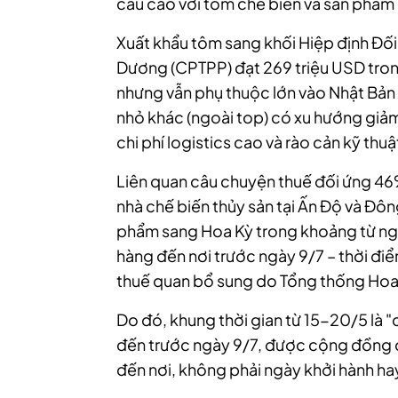
cầu cao với tôm chế biến và sản phẩm đ
Xuất khẩu tôm sang khối Hiệp định Đối 
Dương (CPTPP) đạt 269 triệu USD tron
nhưng vẫn phụ thuộc lớn vào Nhật Bản 
nhỏ khác (ngoài top) có xu hướng giảm
chi phí logistics cao và rào cản kỹ thuậ
Liên quan câu chuyện thuế đối ứng 46
nhà chế biến thủy sản tại Ấn Độ và Đô
phẩm sang Hoa Kỳ trong khoảng từ n
hàng đến nơi trước ngày 9/7 – thời đi
thuế quan bổ sung do Tổng thống Hoa
Do đó, khung thời gian từ 15-20/5 là 
đến trước ngày 9/7, được cộng đồng d
đến nơi, không phải ngày khởi hành ha