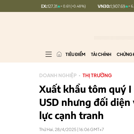
COMINDEX:
127.31
VN30:
1,907.69
+ 0.61 (+0.48%)
+ 6.05 (+0.32%)
TIÊU ĐIỂM
TÀI CHÍNH
CHỨNG 
DOANH NGHIỆP
THỊ TRƯỜNG
Xuất khẩu tôm quý I d
USD nhưng đối diện v
lực cạnh tranh
Thứ Hai, 28/4/2025 | 16:06 GMT+7