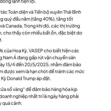
ông lạnh tiện lợi.
tác Toàn diện và Tiến bộ xuyên Thái Bình
g quý đầu năm (tăng 40%), tăng tốt
và Canada. Trong khi đó, các thị trường
, cho thấy còn nhiều bất ổn, đặc biệt do
t.
% của Hoa Kỳ, VASEP cho biết hiện các
ng Nam Á đang gấp rút vận chuyển sản
gày 15/4 đến 20/5/2025, nhằm đảm bảo
ểm được xem là hạn chót để tránh các mức
 Kỳ Donald Trump áp đặt.
"cửa sổ vàng" để đảm bảo hàng hóa kịp
oanh nghiệp nhất trí là ngày hàng phải
y quá cảnh.