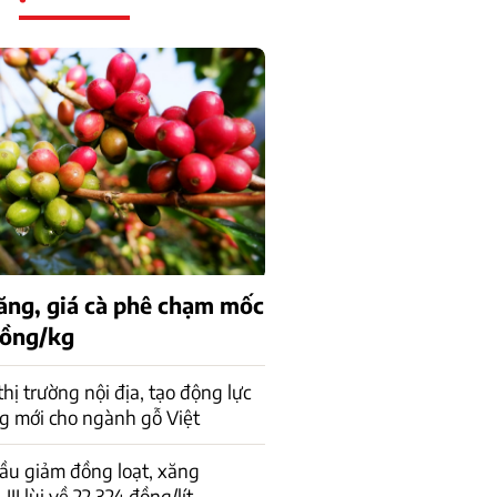
tăng, giá cà phê chạm mốc
đồng/kg
 thị trường nội địa, tạo động lực
g mới cho ngành gỗ Việt
ầu giảm đồng loạt, xăng
I lùi về 22.324 đồng/lít