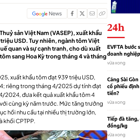
24h
 Thuỷ sản Việt Nam (VASEP), xuất khẩu
triệu USD. Tuy nhiên, ngành tôm Việt
EVFTA bước s
uế quan và sự cạnh tranh, cho dù xuất
doanh nghiệp 
 tôm sang Hoa Kỳ trong tháng 4 và tháng
vừa xong
25, xuất khẩu tôm đạt 939 triệu USD,
Cảng Sài Gòn 
; riêng trong tháng 4/2025 dự tính đạt
cổ phiếu định
tiền?
 4/2024, đưa kết quả xuất khẩu tôm 4
vừa xong
 với cùng kỳ năm trước. Mức tăng trưởng
 hồi nhu cầu tại nhiều thị trường lớn,
Tiếp đà tăng,
và khối CPTPP.
đồng/kg
vừa xong