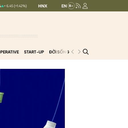
HNXINDEX:
293.05
UPCOMINDEX:
127.31
.42%)
0.14 (0.05%)
PERATIVE
START-UP
ĐỜI SỐNG
PODCAST
VNCOOP