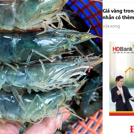
Giá vàng tron
nhẫn có thêm 
vừa xong