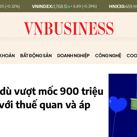
VNINDEX:
1,768.12
HNX30:
459.94
+ 6.89 (+0.39%)
+ 6.45 (+1
KHOÁN
BẤT ĐỘNG SẢN
DOANH NGHIỆP
CÔNG NGHỆ
COO
ù vượt mốc 900 triệu
ới thuế quan và áp