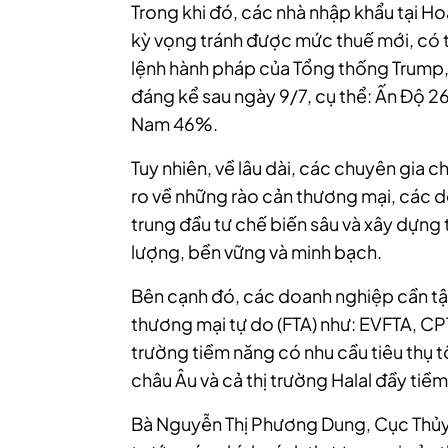
Trong khi đó, các nhà nhập khẩu tại H
kỳ vọng tránh được mức thuế mới, có t
lệnh hành pháp của Tổng thống Trump,
đáng kể sau ngày 9/7, cụ thể: Ấn Độ 2
Nam 46%.
Tuy nhiên, về lâu dài, các chuyên gia c
ro về những rào cản thương mại, các d
trung đầu tư chế biến sâu và xây dựng 
lượng, bền vững và minh bạch.
Bên cạnh đó, các doanh nghiệp cần tậ
thương mại tự do (FTA) như: EVFTA, C
trường tiềm năng có nhu cầu tiêu thụ 
châu Âu và cả thị trường Halal đầy tiề
Bà Nguyễn Thị Phương Dung, Cục Thủy