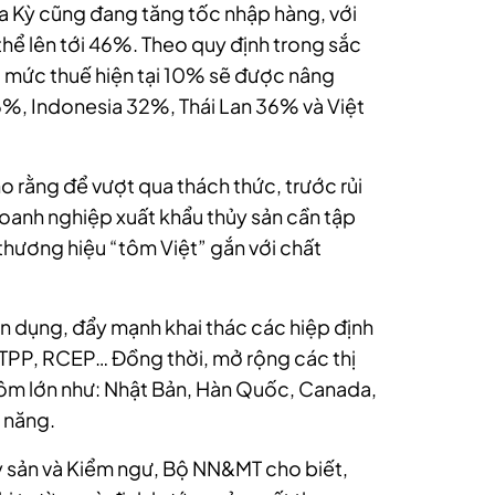
oa Kỳ cũng đang tăng tốc nhập hàng, với
hể lên tới 46%. Theo quy định trong sắc
 mức thuế hiện tại 10% sẽ được nâng
6%, Indonesia 32%, Thái Lan 36% và Việt
ho rằng để vượt qua thách thức, trước rủi
oanh nghiệp xuất khẩu thủy sản cần tập
thương hiệu “tôm Việt” gắn với chất
n dụng, đẩy mạnh khai thác các hiệp định
PTPP, RCEP… Đồng thời, mở rộng các thị
tôm lớn như: Nhật Bản, Hàn Quốc, Canada,
m năng.
 sản và Kiểm ngư, Bộ NN&MT cho biết,