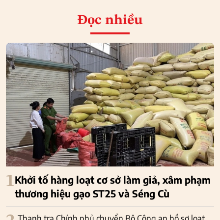
Đọc nhiều
1
Khởi tố hàng loạt cơ sở làm giả, xâm phạm
thương hiệu gạo ST25 và Séng Cù
Thanh tra Chính phủ chuyển Bộ Công an hồ sơ loạt