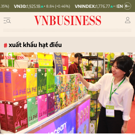
VNINDEX:
1,776.77
HNX30:
464.27
+ 8.84 (+0.46%)
+ 0.98 (+0.06%)
xuất khẩu hạt điều
#