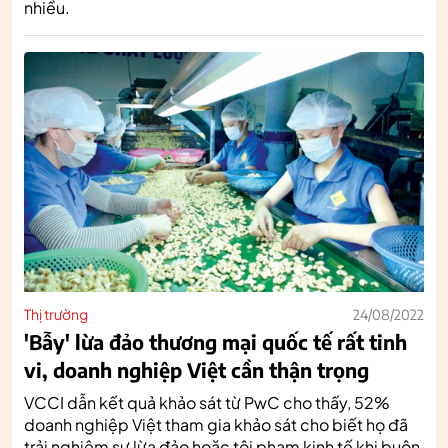
nhiều.
Thị trường
24/08/2022
'Bẫy' lừa đảo thương mại quốc tế rất tinh
vi, doanh nghiệp Việt cần thận trọng
VCCI dẫn kết quả khảo sát từ PwC cho thấy, 52%
doanh nghiệp Việt tham gia khảo sát cho biết họ đã
trải nghiệm sự lừa đảo hoặc tội phạm kinh tế khi buôn