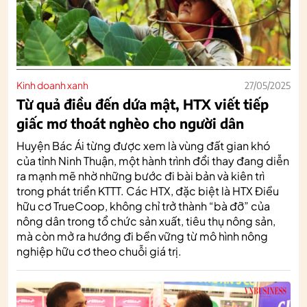
Kinh doanh xanh
27/05/2025
Từ quả điều đến dứa mật, HTX viết tiếp
giấc mơ thoát nghèo cho người dân
Huyện Bác Ái từng được xem là vùng đất gian khó
của tỉnh Ninh Thuận, một hành trình đổi thay đang diễn
ra mạnh mẽ nhờ những bước đi bài bản và kiên trì
trong phát triển KTTT. Các HTX, đặc biệt là HTX Điều
hữu cơ TrueCoop, không chỉ trở thành “bà đỡ” của
nông dân trong tổ chức sản xuất, tiêu thụ nông sản,
mà còn mở ra hướng đi bền vững từ mô hình nông
nghiệp hữu cơ theo chuỗi giá trị.