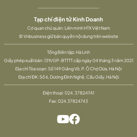
Tạp chí điện tử Kinh Doanh
Cơ quan chủ quản: Liên minh HTX Việt Nam
© Vnbusiness giữ bản quyền nội dung trên website
Tổng Biên tập: Hà Linh
Giấy phép xuất bản: 139/GP-BTTTT cấp ngày 04 tháng 3 năm 2021
Địa chỉ Tòa soạn: Số 149 Giảng Võ, P. Ô Chợ Dừa, Hà Nội
Địa chỉ ĐK: Số 6, Dương Đình Nghệ, Cầu Giấy, Hà Nội
Điện thoại:
024. 37824741
Fax:
024.37824743