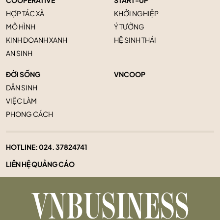
COOPERATIVE
START-UP
HỢP TÁC XÃ
KHỞI NGHIỆP
MÔ HÌNH
Ý TƯỞNG
KINH DOANH XANH
HỆ SINH THÁI
AN SINH
ĐỜI SỐNG
VNCOOP
DÂN SINH
VIỆC LÀM
PHONG CÁCH
HOTLINE:
024. 37824741
LIÊN HỆ QUẢNG CÁO