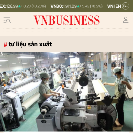
VN30:
1,911.09
VNINDEX:
1,768.06
+ 0.29 (+0.23%)
+ 9.45 (+0.5%)
tư liệu sản xuất
#