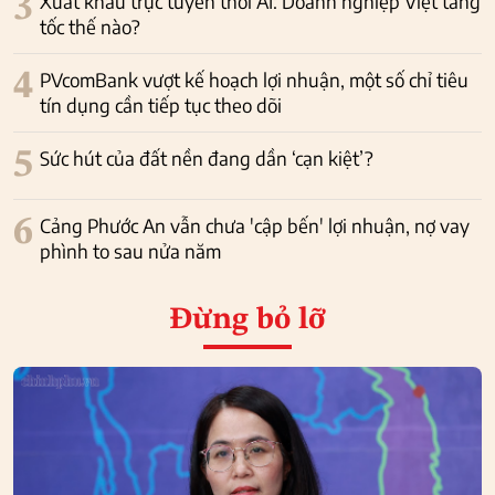
3
Xuất khẩu trực tuyến thời AI: Doanh nghiệp Việt tăng
tốc thế nào?
4
PVcomBank vượt kế hoạch lợi nhuận, một số chỉ tiêu
tín dụng cần tiếp tục theo dõi
5
Sức hút của đất nền đang dần ‘cạn kiệt’?
6
Cảng Phước An vẫn chưa 'cập bến' lợi nhuận, nợ vay
phình to sau nửa năm
Đừng bỏ lỡ