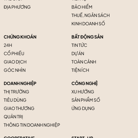
ĐỊA PHƯƠNG
BẢO HIỂM
THUẾ, NGÂN SÁCH
KINH DOANH SỐ
CHỨNG KHOÁN
BẤT ĐỘNG SẢN
24H
TIN TỨC
CỔ PHIẾU
DỰ ÁN
GIAO DỊCH
TOÀN CẢNH
GÓC NHÌN
TIỆN ÍCH
DOANH NGHIỆP
CÔNG NGHỆ
THỊ TRƯỜNG
XU HƯỚNG
TIÊU DÙNG
SẢN PHẨM SỐ
GIAO THƯƠNG
ỨNG DỤNG
QUẢN TRỊ
THÔNG TIN DOANH NGHIỆP