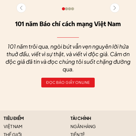
101 năm Báo chí cách mạng Việt Nam
101 năm trôi qua, ngòi bút vẫn vẹn nguyên lời hứa
thuở đầu, viết vì sự thật, và viết vì độc giả. Cảm ơn
độc giả đã tin và đọc chúng tôi suốt chặng đường
qua.
ĐỌC BÁO GIẤY ONLINE
TIÊU ĐIỂM
TÀI CHÍNH
VIỆT NAM
NGÂN HÀNG
THẾ GIỚI
TIỀN TỆ