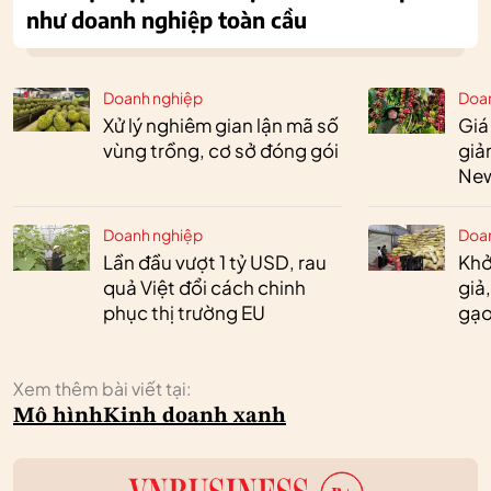
như doanh nghiệp toàn cầu
Doanh nghiệp
Doa
Xử lý nghiêm gian lận mã số
Giá
vùng trồng, cơ sở đóng gói
giả
New
Doanh nghiệp
Doa
Lần đầu vượt 1 tỷ USD, rau
Khở
quả Việt đổi cách chinh
giả
phục thị trường EU
gạo
Xem thêm bài viết tại:
Mô hình
Kinh doanh xanh