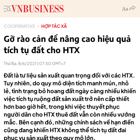
COOPERATIVE
HỢP TÁC XÃ
Gỡ rào cản để nâng cao hiệu quả
tích tụ đất cho HTX
Thứ Ba, 8/6/2021 | 07:50 GMT+7
Đất là tư liệu sản xuất quan trọng đối với các HTX.
Tuy nhiên, do quy mô diện tích manh mún, nhỏ
lẻ, tình trạng bỏ hoang đất ngày càng nhiều khiến
việc tích tụ ruộng đất sản xuất trở nên cấp thiết
hơn bao giờ hết, trong khi việc thuyết phục
người dân cho HTX thuê đất vẫn còn nhiều vướng
mắc. Bên cạnh đó, những chính sách về hạn điền
cũng đang khiến HTX không thể tích tụ đất đai
phục vụ sản xuất theo quy mô lớn.