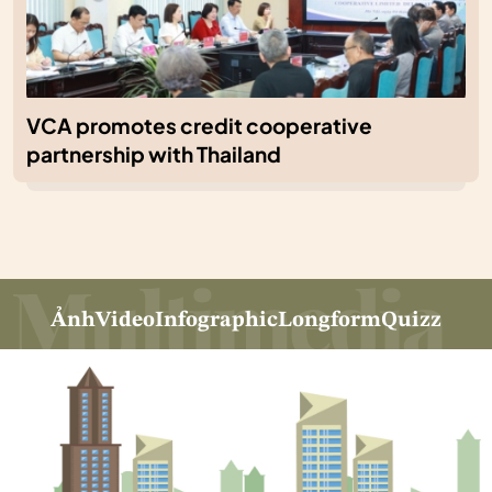
VCA promotes credit cooperative
partnership with Thailand
Ảnh
Video
Infographic
Longform
Quizz