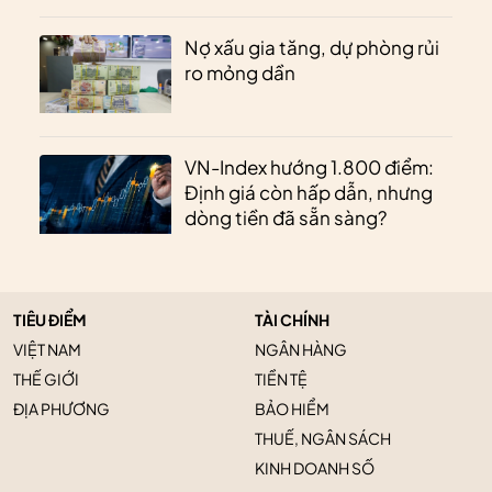
Nợ xấu gia tăng, dự phòng rủi
ro mỏng dần
VN-Index hướng 1.800 điểm:
Định giá còn hấp dẫn, nhưng
dòng tiền đã sẵn sàng?
TIÊU ĐIỂM
TÀI CHÍNH
VIỆT NAM
NGÂN HÀNG
THẾ GIỚI
TIỀN TỆ
ĐỊA PHƯƠNG
BẢO HIỂM
THUẾ, NGÂN SÁCH
KINH DOANH SỐ