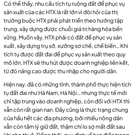
Có thể thấy, nhu cầu tích tụ ruộng đất để phục vụ
sản xuất của các HTX là rất lớn vì đòi hỏi của thị
trường buộc HTX phải phát triển theo hướng tập
trung, xây dựng được chuỗi giá trị hàng hóa bền
vững. Muốn vậy, HTX phải có đất để phục vụ sản
xuất, xây dựng trụ sở, xưởng sơ chế, chế biến… Khi
tích tụ được đất đai để phục vụ sản xuất theo quy
mô lớn, HTX sẽ thu hút được doanh nghiệp liên kết,
từ đó nâng cao được thu nhập cho người dân.
Hiện nay, đã có những tỉnh, thành phố thực hiện tích
tụ đất đai như Hà Nam, Hà Nội… nhưng thực tế mới
chỉ tập trung vào doanh nghiệp, còn đối với HTX thì
vẫn còn rất gian nan. Đây cũng là thực trạng chung
của hầu hết các địa phương, bởi nhiều nông dân
vẫn còn tâm lý giữ đất, thậm chí lo sợ mất đất sau
khi cho thuê. Đồng thời, quy định về hạn điền trong