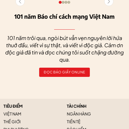
101 năm Báo chí cách mạng Việt Nam
101 năm trôi qua, ngòi bút vẫn vẹn nguyên lời hứa
thuở đầu, viết vì sự thật, và viết vì độc giả. Cảm ơn
độc giả đã tin và đọc chúng tôi suốt chặng đường
qua.
ĐỌC BÁO GIẤY ONLINE
TIÊU ĐIỂM
TÀI CHÍNH
VIỆT NAM
NGÂN HÀNG
THẾ GIỚI
TIỀN TỆ