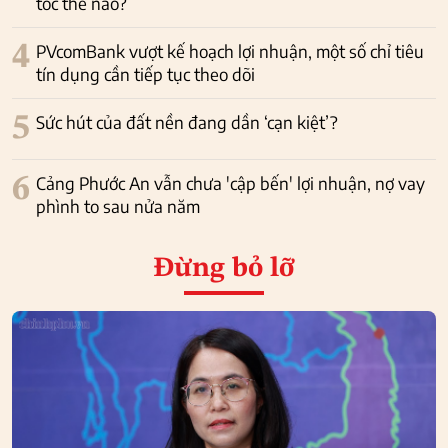
tốc thế nào?
4
PVcomBank vượt kế hoạch lợi nhuận, một số chỉ tiêu
tín dụng cần tiếp tục theo dõi
5
Sức hút của đất nền đang dần ‘cạn kiệt’?
6
Cảng Phước An vẫn chưa 'cập bến' lợi nhuận, nợ vay
phình to sau nửa năm
Đừng bỏ lỡ