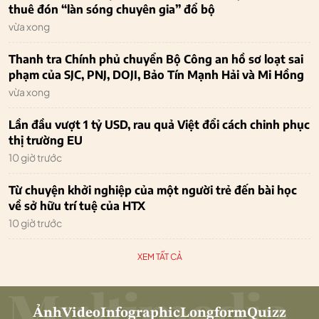
thuê đón “làn sóng chuyên gia” đổ bộ
vừa xong
Thanh tra Chính phủ chuyển Bộ Công an hồ sơ loạt sai
phạm của SJC, PNJ, DOJI, Bảo Tín Mạnh Hải và Mi Hồng
vừa xong
Lần đầu vượt 1 tỷ USD, rau quả Việt đổi cách chinh phục
thị trường EU
10 giờ trước
Từ chuyện khởi nghiệp của một người trẻ đến bài học
về sở hữu trí tuệ của HTX
10 giờ trước
XEM TẤT CẢ
Ảnh
Video
Infographic
Longform
Quizz