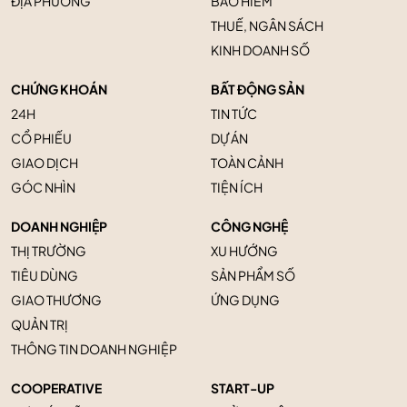
ĐỊA PHƯƠNG
BẢO HIỂM
THUẾ, NGÂN SÁCH
KINH DOANH SỐ
CHỨNG KHOÁN
BẤT ĐỘNG SẢN
24H
TIN TỨC
CỔ PHIẾU
DỰ ÁN
GIAO DỊCH
TOÀN CẢNH
GÓC NHÌN
TIỆN ÍCH
DOANH NGHIỆP
CÔNG NGHỆ
THỊ TRƯỜNG
XU HƯỚNG
TIÊU DÙNG
SẢN PHẨM SỐ
GIAO THƯƠNG
ỨNG DỤNG
QUẢN TRỊ
THÔNG TIN DOANH NGHIỆP
COOPERATIVE
START-UP