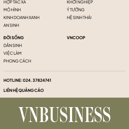
HỢP TÁC XÃ
KHỞI NGHIỆP
MÔ HÌNH
Ý TƯỞNG
KINH DOANH XANH
HỆ SINH THÁI
AN SINH
ĐỜI SỐNG
VNCOOP
DÂN SINH
VIỆC LÀM
PHONG CÁCH
HOTLINE:
024. 37824741
LIÊN HỆ QUẢNG CÁO