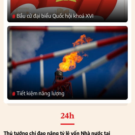
Bầu cử đại biểu Quốc hội khoá XVI
#
Tiết kiệm năng lượng
#
24h
Thủ tướng chỉ đạo nâng tỷ lệ vốn Nhà nước tại