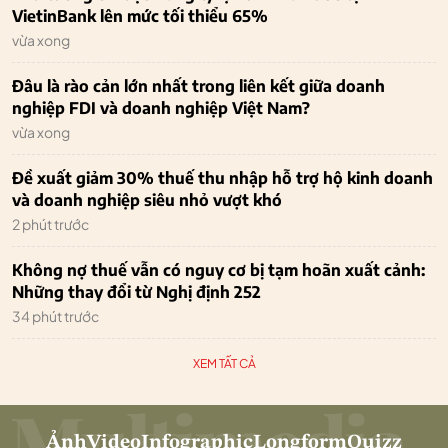
VietinBank lên mức tối thiểu 65%
vừa xong
Đâu là rào cản lớn nhất trong liên kết giữa doanh
nghiệp FDI và doanh nghiệp Việt Nam?
vừa xong
Đề xuất giảm 30% thuế thu nhập hỗ trợ hộ kinh doanh
và doanh nghiệp siêu nhỏ vượt khó
2 phút trước
Không nợ thuế vẫn có nguy cơ bị tạm hoãn xuất cảnh:
Những thay đổi từ Nghị định 252
34 phút trước
XEM TẤT CẢ
Ảnh
Video
Infographic
Longform
Quizz