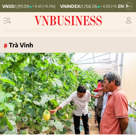
VNINDEX:
1,768.06
HNX30:
455.12
+ 9.45 (+0.5%)
+ 6.83 (+0.39%)
Trà Vinh
#