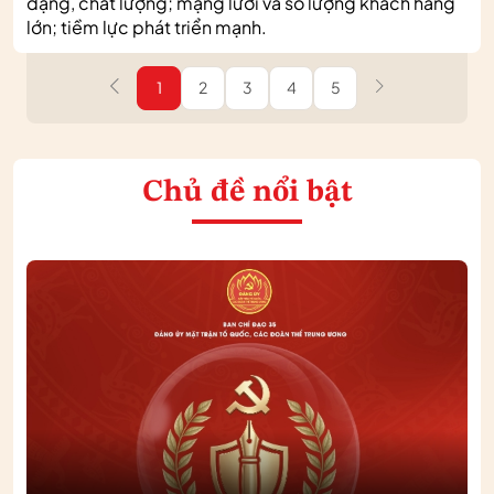
dạng, chất lượng; mạng lưới và số lượng khách hàng
lớn; tiềm lực phát triển mạnh.
1
2
3
4
5
Chủ đề nổi bật