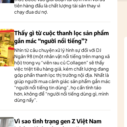
tiên hàng đầu là chất lượng tài sản thay vì
chạy đua dư nợ.
Thấy gì từ cuộc thanh lọc sản phẩm
gắn mác “người nổi tiếng”?
Nhìn từ câu chuyện xử lý hình sự đối với DJ
Ngân 98 (một nhân vật nổi tiếng trên mạng xã
hội) trong vụ “viên rau củ Collagen” sẽ thấy
việc triệt tiêu hàng giả, kém chất lượng đang
góp phần thanh lọc thị trường nội địa. Nhất là
giúp người mua cảnh giác sản phẩm gắn mác
“người nổi tiếng tin dùng”, họ cần tỉnh táo
hơn, không để “người nổi tiếng dùng gì, mình
dùng nấy”.
Vì sao tình trạng gen Z Việt Nam