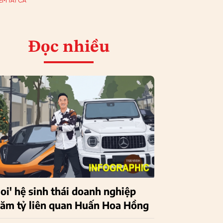
EM TẤT CẢ
Đọc nhiều
Soi' hệ sinh thái doanh nghiệp
răm tỷ liên quan Huấn Hoa Hồng