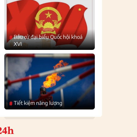
Bầu cử đại biểu Quốc hội khoá
#
XVI
Tiết kiệm năng lượng
#
24h