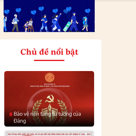
Chủ đề nổi bật
Bảo vệ nền tảng tư tưởng của
#
Đảng