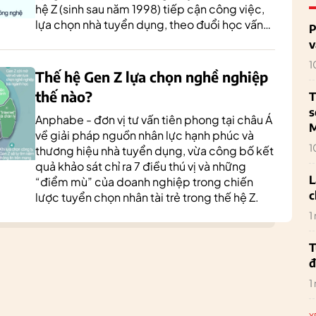
hệ Z (sinh sau năm 1998) tiếp cận công việc,
lựa chọn nhà tuyển dụng, theo đuổi học vấn…
P
v
1
Thế hệ Gen Z lựa chọn nghề nghiệp
thế nào?
T
s
Anphabe - đơn vị tư vấn tiên phong tại châu Á
M
về giải pháp nguồn nhân lực hạnh phúc và
1
thương hiệu nhà tuyển dụng, vừa công bố kết
quả khảo sát chỉ ra 7 điều thú vị và những
L
“điểm mù” của doanh nghiệp trong chiến
c
lược tuyển chọn nhân tài trẻ trong thế hệ Z.
1
T
đ
1