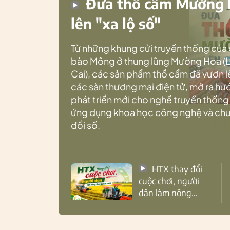
Đưa thổ cẩm Mường
lên "xa lộ số"
Từ những khung cửi truyền thống của
bào Mông ở thung lũng Mường Hoa (
Cai), các sản phẩm thổ cẩm đã vươn l
các sàn thương mại điện tử, mở ra h
phát triển mới cho nghề truyền thống
ứng dụng khoa học công nghệ và ch
đổi số.
HTX thay đổi
cuộc chơi, người
dân làm nông
theo cách mới