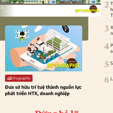
 liên
2
T
2.
h
T
3
X
n
4
P
s
5
S
6
L
Infographic
Đưa sở hữu trí tuệ thành nguồn lực
phát triển HTX, doanh nghiệp