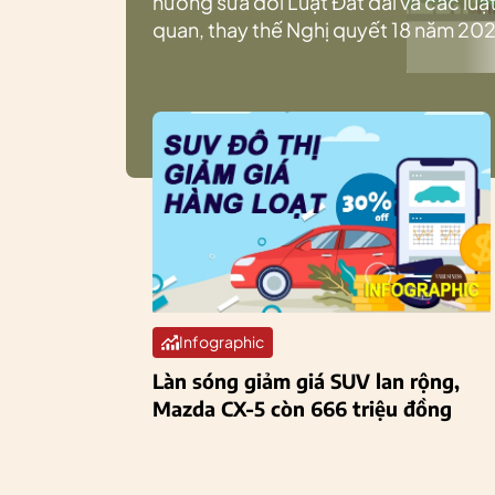
hướng sửa đổi Luật Đất đai và các luật
quan, thay thế Nghị quyết 18 năm 202
Infographic
Làn sóng giảm giá SUV lan rộng,
Mazda CX-5 còn 666 triệu đồng