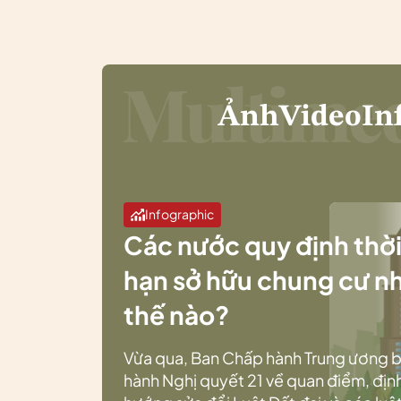
Ảnh
Video
In
Infographic
Các nước quy định thờ
hạn sở hữu chung cư n
thế nào?
Vừa qua, Ban Chấp hành Trung ương 
hành Nghị quyết 21 về quan điểm, địn