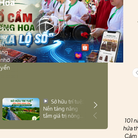
 Hoa
 đồng
Lào
ên
ướng
 nhờ
uyển
Sở hữu trí tuệ:
Nền tảng nâng
tầm giá trị nông
101 n
sản Thái Nguyên
hứa th
Cảm ơ