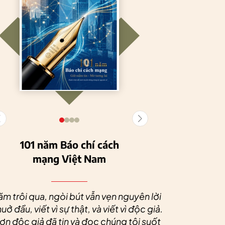
101 năm Báo chí cách
mạng Việt Nam
Tuyên Quang
HTX Nông
phát triển kinh tế
nghiệp hữu cơ
Nhân dịp 
tập thể, tạo động
Tiên Dương: Kh
Quý độc g
ăm trôi qua, ngòi bút vẫn vẹn nguyên lời
lực cho nông
nông nghiệp x
tác xã sức
uở đầu, viết vì sự thật, và viết vì độc giả.
nghiệp bền vững
tạo nên thương
dài và 
n độc giả đã tin và đọc chúng tôi suốt
hiệu