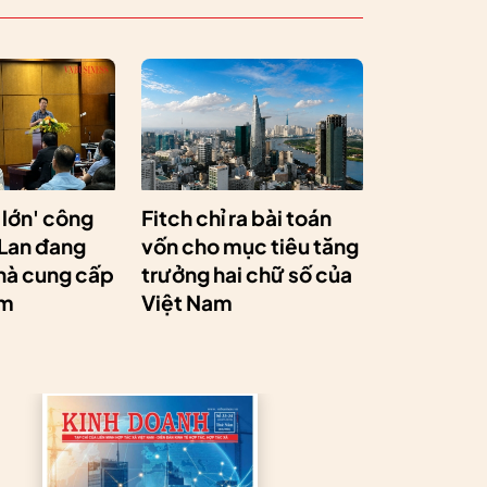
 lớn' công
Fitch chỉ ra bài toán
 Lan đang
vốn cho mục tiêu tăng
hà cung cấp
trưởng hai chữ số của
am
Việt Nam