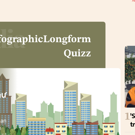
X
fographic
Longform
Quizz
i
hư
1
'
ban
t
h