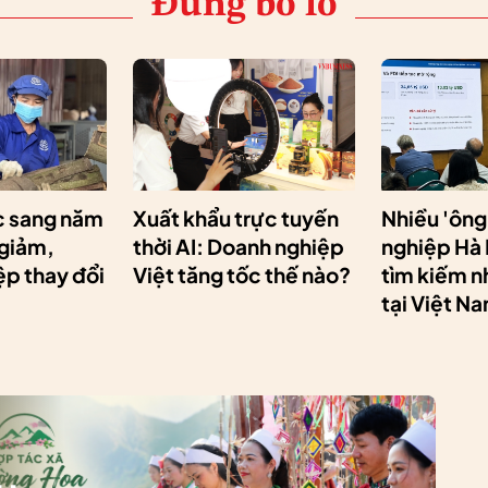
Đừng bỏ lỡ
 sang năm
Xuất khẩu trực tuyến
Nhiều 'ông
 giảm,
thời AI: Doanh nghiệp
nghiệp Hà
p thay đổi
Việt tăng tốc thế nào?
tìm kiếm n
tại Việt N