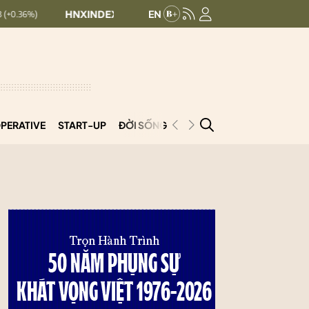
HNXINDEX:
293.44
UPCOMINDEX:
126.99
+ 0.25 (+0.09%)
PERATIVE
START-UP
ĐỜI SỐNG
PODCAST
VNCOOP