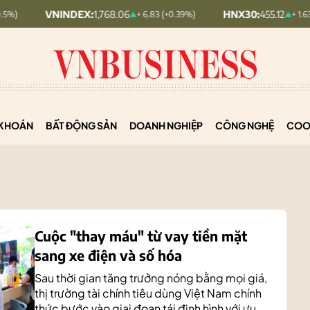
INDEX:
1,768.06
HNX30:
455.12
+ 6.83 (+0.39%)
+ 1.63 (+0.36%)
KHOÁN
BẤT ĐỘNG SẢN
DOANH NGHIỆP
CÔNG NGHỆ
COO
Cuộc "thay máu" từ vay tiền mặt
sang xe điện và số hóa
Sau thời gian tăng trưởng nóng bằng mọi giá,
thị trường tài chính tiêu dùng Việt Nam chính
thức bước vào giai đoạn tái định hình với ưu