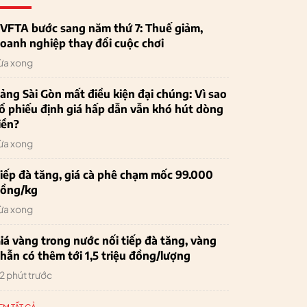
VFTA bước sang năm thứ 7: Thuế giảm,
oanh nghiệp thay đổi cuộc chơi
ừa xong
ảng Sài Gòn mất điều kiện đại chúng: Vì sao
ổ phiếu định giá hấp dẫn vẫn khó hút dòng
iền?
ừa xong
iếp đà tăng, giá cà phê chạm mốc 99.000
ồng/kg
ừa xong
iá vàng trong nước nối tiếp đà tăng, vàng
hẫn có thêm tới 1,5 triệu đồng/lượng
2 phút trước