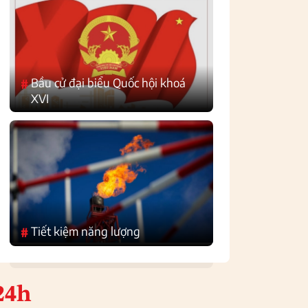
Bầu cử đại biểu Quốc hội khoá
#
XVI
Tiết kiệm năng lượng
#
24h