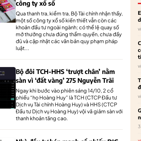
công ty xổ số
E
Qua thanh tra, kiểm tra, Bộ Tài chính nhận thấy,
d
một số công ty xổ số kiến thiết vẫn còn các
khoản đầu tư ngoài ngành; có thể lệ quay số
v
mở thưởng chưa đúng thẩm quyền, chưa đầy
đủ và cập nhật các văn bản quy phạm pháp
C
luật...
c
t
v
Bộ đôi TCH-HHS ‘trượt chân’ nằm
sàn vì ‘đất vàng’ 275 Nguyễn Trãi
T
đ
Ngay khi bước vào phiên sáng 14/10, 2 cổ
v
phiếu “họ Hoàng Huy” là TCH (CTCP Đầu tư
Dịch vụ Tài chính Hoàng Huy) và HHS (CTCP
G
Đầu tư Dịch vụ Hoàng Huy) vội vã giảm sàn với
n
thanh khoản tăng cao.
3