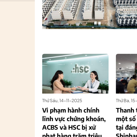
Thứ Sáu, 14-11-2025
Thứ Ba, 1
Vi phạm hành chính
Thanh t
lĩnh vực chứng khoán,
một số
ACBS và HSC bị xử
tại đán
phạt hàng trăm triệu
Shinha