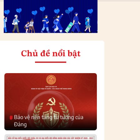
Chủ đề nổi bật
Bảo vệ nền tảng tư tưởng của
#
Đảng