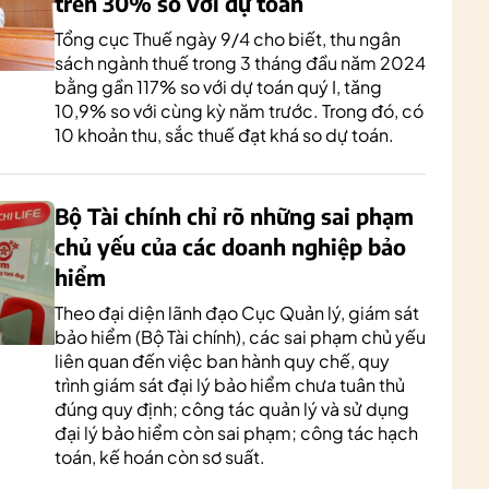
trên 30% so với dự toán
Tổng cục Thuế ngày 9/4 cho biết, thu ngân
sách ngành thuế trong 3 tháng đầu năm 2024
bằng gần 117% so với dự toán quý I, tăng
10,9% so với cùng kỳ năm trước. Trong đó, có
10 khoản thu, sắc thuế đạt khá so dự toán.
Bộ Tài chính chỉ rõ những sai phạm
chủ yếu của các doanh nghiệp bảo
hiểm
Theo đại diện lãnh đạo Cục Quản lý, giám sát
bảo hiểm (Bộ Tài chính), các sai phạm chủ yếu
liên quan đến việc ban hành quy chế, quy
trình giám sát đại lý bảo hiểm chưa tuân thủ
đúng quy định; công tác quản lý và sử dụng
đại lý bảo hiểm còn sai phạm; công tác hạch
toán, kế hoán còn sơ suất.