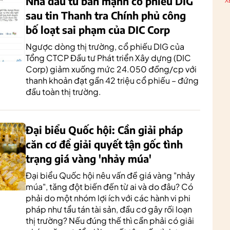
Nhà đầu tư bán mạnh cổ phiếu DIG
X
sau tin Thanh tra Chính phủ công
bố loạt sai phạm của DIC Corp
Ngược dòng thị trường, cổ phiếu DIG của
Tổng CTCP Đầu tư Phát triển Xây dựng (DIC
Corp) giảm xuống mức 24.050 đồng/cp với
thanh khoản đạt gần 42 triệu cổ phiếu – đứng
đầu toàn thị trường.
Đại biểu Quốc hội: Cần giải pháp
căn cơ để giải quyết tận gốc tình
trạng giá vàng 'nhảy múa'
Đại biểu Quốc hội nêu vấn đề giá vàng "nhảy
múa", tăng đột biến đến từ ai và do đâu? Có
phải do một nhóm lợi ích với các hành vi phi
pháp như tẩu tán tài sản, đầu cơ gây rối loạn
thị trường? Nếu đúng thế thì cần phải có giải