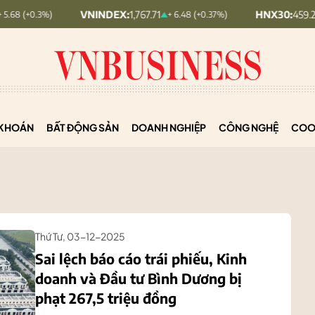
VNINDEX:
1,767.71
HNX30:
459.22
+ 6.48 (+0.37%)
+ 5.73 (
KHOÁN
BẤT ĐỘNG SẢN
DOANH NGHIỆP
CÔNG NGHỆ
COO
Thứ Tư, 03-12-2025
Sai lệch báo cáo trái phiếu, Kinh
doanh và Đầu tư Bình Dương bị
phạt 267,5 triệu đồng