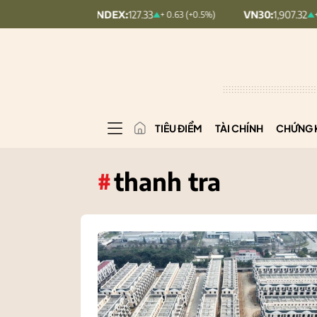
UPCOMINDEX:
127.33
VN30:
1,907.32
+ 0.63 (+0.5%)
+ 5.68 (+0.3%)
TIÊU ĐIỂM
TÀI CHÍNH
CHỨNG 
thanh tra
#