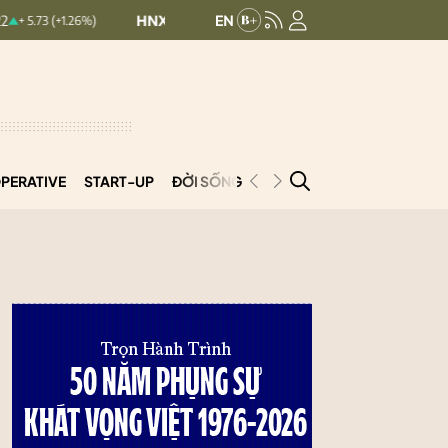
HNXINDEX:
292.69
UPCOMINDEX:
127.33
+1.26%)
0.5 (0.17%)
PERATIVE
START-UP
ĐỜI SỐNG
PODCAST
VNCOOP