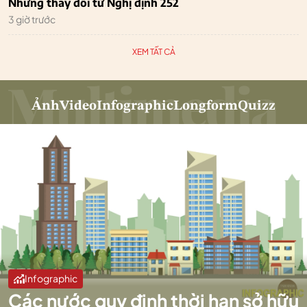
Những thay đổi từ Nghị định 252
3 giờ trước
XEM TẤT CẢ
Ảnh
Video
Infographic
Longform
Quizz
Infographic
Các nước quy định thời hạn sở hữu