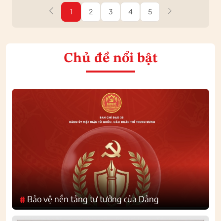
1
2
3
4
5
Chủ đề nổi bật
Bảo vệ nền tảng tư tưởng của Đảng
#