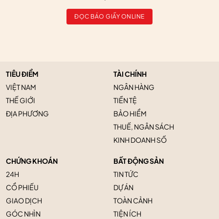
ĐỌC BÁO GIẤY ONLINE
TIÊU ĐIỂM
TÀI CHÍNH
VIỆT NAM
NGÂN HÀNG
THẾ GIỚI
TIỀN TỆ
ĐỊA PHƯƠNG
BẢO HIỂM
THUẾ, NGÂN SÁCH
KINH DOANH SỐ
CHỨNG KHOÁN
BẤT ĐỘNG SẢN
24H
TIN TỨC
CỔ PHIẾU
DỰ ÁN
GIAO DỊCH
TOÀN CẢNH
GÓC NHÌN
TIỆN ÍCH