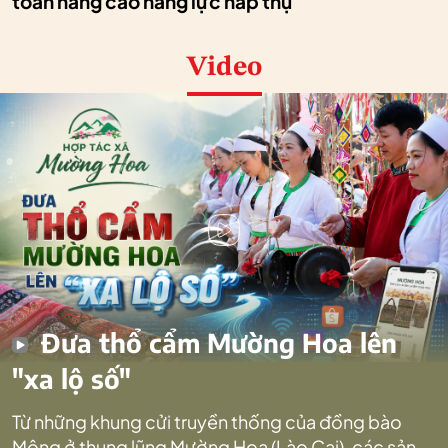
toán nâng cao năng lực hấp thụ
Video
Đưa thổ cẩm Mường Hoa lên
"xa lộ số"
Từ những khung cửi truyền thống của đồng bào
Mông ở thung lũng Mường Hoa (Lào Cai), các sản