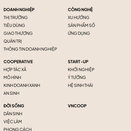
DOANH NGHIỆP
CÔNG NGHỆ
THỊ TRƯỜNG
XU HƯỚNG
TIÊU DÙNG
SẢN PHẨM SỐ
GIAO THƯƠNG
ỨNG DỤNG
QUẢN TRỊ
THÔNG TIN DOANH NGHIỆP
COOPERATIVE
START-UP
HỢP TÁC XÃ
KHỞI NGHIỆP
MÔ HÌNH
Ý TƯỞNG
KINH DOANH XANH
HỆ SINH THÁI
AN SINH
ĐỜI SỐNG
VNCOOP
DÂN SINH
VIỆC LÀM
PHONG CÁCH