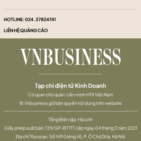
HOTLINE:
024. 37824741
LIÊN HỆ QUẢNG CÁO
Tạp chí điện tử Kinh Doanh
Cơ quan chủ quản: Liên minh HTX Việt Nam
© Vnbusiness giữ bản quyền nội dung trên website
Tổng Biên tập: Hà Linh
Giấy phép xuất bản: 139/GP-BTTTT cấp ngày 04 tháng 3 năm 2021
Địa chỉ Tòa soạn: Số 149 Giảng Võ, P. Ô Chợ Dừa, Hà Nội