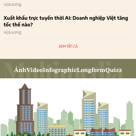
vừa xong
Xuất khẩu trực tuyến thời AI: Doanh nghiệp Việt tăng
tốc thế nào?
vừa xong
XEM TẤT CẢ
Ảnh
Video
Infographic
Longform
Quizz