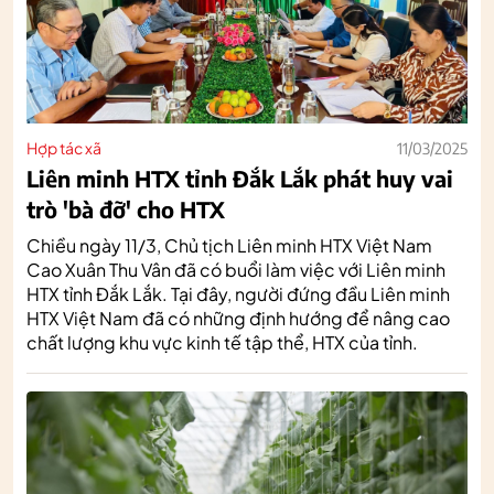
Hợp tác xã
11/03/2025
Liên minh HTX tỉnh Đắk Lắk phát huy vai
trò 'bà đỡ' cho HTX
Chiều ngày 11/3, Chủ tịch Liên minh HTX Việt Nam
Cao Xuân Thu Vân đã có buổi làm việc với Liên minh
HTX tỉnh Đắk Lắk. Tại đây, người đứng đầu Liên minh
HTX Việt Nam đã có những định hướng để nâng cao
chất lượng khu vực kinh tế tập thể, HTX của tỉnh.