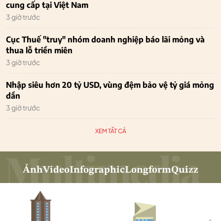
cung cấp tại Việt Nam
3 giờ trước
Cục Thuế "truy" nhóm doanh nghiệp báo lãi mỏng và
thua lỗ triền miên
3 giờ trước
Nhập siêu hơn 20 tỷ USD, vùng đệm bảo vệ tỷ giá mỏng
dần
3 giờ trước
XEM TẤT CẢ
Ảnh
Video
Infographic
Longform
Quizz