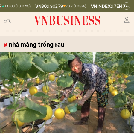
VN30:
1,902.79
VNINDEX:
1,764.78
3 (+0.02%)
20.7 (1.08%)
19.87 (1.11%)
nhà màng trồng rau
#