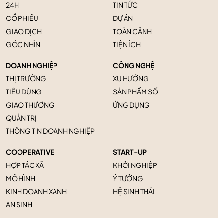
24H
TIN TỨC
CỔ PHIẾU
DỰ ÁN
GIAO DỊCH
TOÀN CẢNH
GÓC NHÌN
TIỆN ÍCH
DOANH NGHIỆP
CÔNG NGHỆ
THỊ TRƯỜNG
XU HƯỚNG
TIÊU DÙNG
SẢN PHẨM SỐ
GIAO THƯƠNG
ỨNG DỤNG
QUẢN TRỊ
THÔNG TIN DOANH NGHIỆP
COOPERATIVE
START-UP
HỢP TÁC XÃ
KHỞI NGHIỆP
MÔ HÌNH
Ý TƯỞNG
KINH DOANH XANH
HỆ SINH THÁI
AN SINH