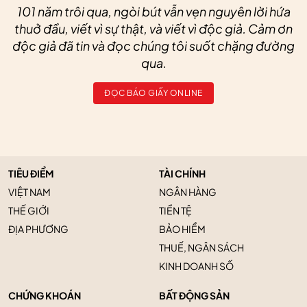
101 năm trôi qua, ngòi bút vẫn vẹn nguyên lời hứa
thuở đầu, viết vì sự thật, và viết vì độc giả. Cảm ơn
độc giả đã tin và đọc chúng tôi suốt chặng đường
qua.
ĐỌC BÁO GIẤY ONLINE
TIÊU ĐIỂM
TÀI CHÍNH
VIỆT NAM
NGÂN HÀNG
THẾ GIỚI
TIỀN TỆ
ĐỊA PHƯƠNG
BẢO HIỂM
THUẾ, NGÂN SÁCH
KINH DOANH SỐ
CHỨNG KHOÁN
BẤT ĐỘNG SẢN