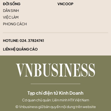
ĐỜI SỐNG
VNCOOP
DÂN SINH
VIỆC LÀM
PHONG CÁCH
HOTLINE:
024. 37824741
LIÊN HỆ QUẢNG CÁO
Tạp chí điện tử Kinh Doanh
Cơ quan chủ quản: Liên minh HTX Việt Nam
© Vnbusiness giữ bản quyền nội dung trên website