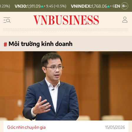
VNINDEX:
1,768.06
HNX30:
455.12
+ 9.45 (+0.5%)
+ 6.83 (+0.39%)
Môi trường kinh doanh
#
Góc nhìn chuyên gia
15/05/2026