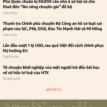
Phú Quốc chuẩn bị 50.000 căn nhà ở xã hội và cho
thuê đón “làn sóng chuyên gia” đổ bộ
vừa xong
Thanh tra Chính phủ chuyển Bộ Công an hồ sơ loạt sai
phạm của SJC, PNJ, DOJI, Bảo Tín Mạnh Hải và Mi Hồng
vừa xong
Lần đầu vượt 1 tỷ USD, rau quả Việt đổi cách chinh phục
thị trường EU
9 giờ trước
Từ chuyện khởi nghiệp của một người trẻ đến bài học
về sở hữu trí tuệ của HTX
10 giờ trước
XEM TẤT CẢ