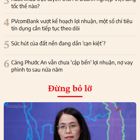
3
tốc thế nào?
4
PVcomBank vượt kế hoạch lợi nhuận, một số chỉ tiêu
tín dụng cần tiếp tục theo dõi
5
Sức hút của đất nền đang dần ‘cạn kiệt’?
6
Cảng Phước An vẫn chưa 'cập bến' lợi nhuận, nợ vay
phình to sau nửa năm
Đừng bỏ lỡ